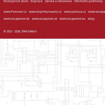
Dostupnost zboží
Doprava
Záruka a reklamace
Obchodní podmínky
www.Pneu4x4.cz
www.doplnkynaauto.cz
www.partusa.cz
www.escape
www.escape4x4.de
www.escape4x4.at
www.escape4x4.eu
ebay
© 2015 - 2026, DNA Elektro