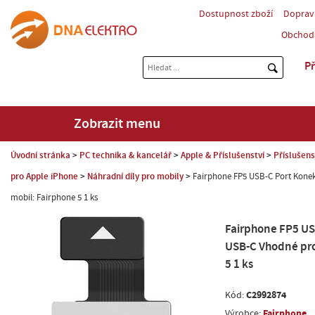
Dostupnost zboží
Doprav
Obchod
Př
Zobrazit menu
Úvodní stránka
PC technika & kancelář
Apple & Příslušenství
Příslušens
pro Apple iPhone
Náhradní díly pro mobily
Fairphone FP5 USB-C Port Kone
mobil: Fairphone 5 1 ks
Fairphone FP5 US
USB-C Vhodné pro
5 1 ks
C2992874
Kód:
Fairphone
Výrobce: