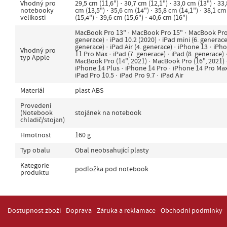
Vhodný pro
29,5 cm (11,6") · 30,7 cm (12,1") · 33,0 cm (13") · 33,
notebooky
cm (13,5") · 35,6 cm (14") · 35,8 cm (14,1") · 38,1 cm
velikostí
(15,4") · 39,6 cm (15,6") · 40,6 cm (16")
MacBook Pro 13" · MacBook Pro 15" · MacBook Pro 1
generace) · iPad 10.2 (2020) · iPad mini (6. generace)
generace) · iPad Air (4. generace) · iPhone 13 · iPh
Vhodný pro
11 Pro Max · iPad (7. generace) · iPad (8. generace) 
typ Apple
MacBook Pro (14", 2021) · MacBook Pro (16", 2021) 
iPhone 14 Plus · iPhone 14 Pro · iPhone 14 Pro Max 
iPad Pro 10.5 · iPad Pro 9.7 · iPad Air
Materiál
plast ABS
Provedení
(Notebook
stojánek na notebook
chladič/stojan)
Hmotnost
160 g
Typ obalu
Obal neobsahující plasty
Kategorie
podložka pod notebook
produktu
Dostupnost zboží
Doprava
Záruka a reklamace
Obchodní podmínky