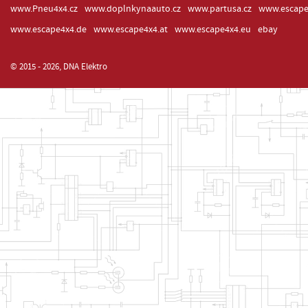
www.Pneu4x4.cz
www.doplnkynaauto.cz
www.partusa.cz
www.escape
www.escape4x4.de
www.escape4x4.at
www.escape4x4.eu
ebay
© 2015 - 2026, DNA Elektro