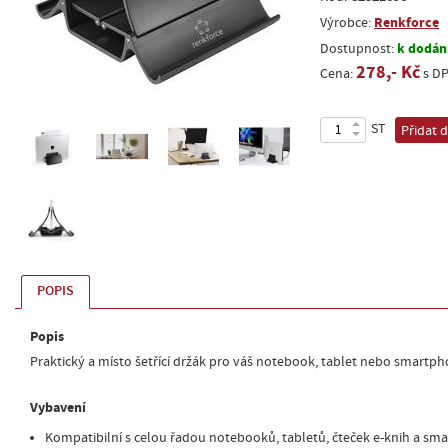
Renkforce
Výrobce:
k dodání
Dostupnost:
278,- Kč
Cena:
s D
ST
Přidat 
POPIS
Popis
Praktický a místo šetřící držák pro váš notebook, tablet nebo smartph
Vybavení
Kompatibilní s celou řadou notebooků, tabletů, čteček e-knih a s