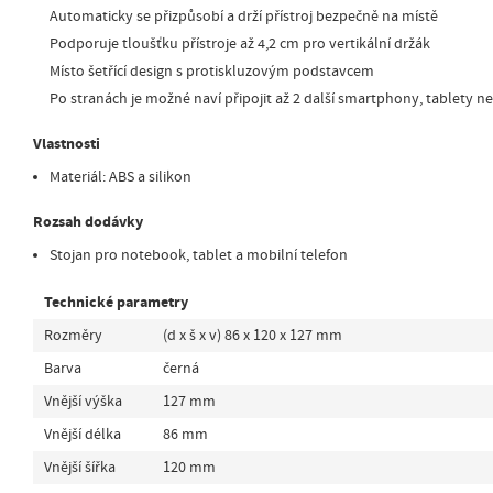
Automaticky se přizpůsobí a drží přístroj bezpečně na místě
Podporuje tloušťku přístroje až 4,2 cm pro vertikální držák
Místo šetřící design s protiskluzovým podstavcem
Po stranách je možné naví připojit až 2 další smartphony, tablety n
Vlastnosti
Materiál: ABS a silikon
Rozsah dodávky
Stojan pro notebook, tablet a mobilní telefon
Technické parametry
Rozměry
(d x š x v) 86 x 120 x 127 mm
Barva
černá
Vnější výška
127 mm
Vnější délka
86 mm
Vnější šířka
120 mm