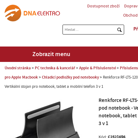
Dostupnost zboží
Doprav
Obchod
Př
Zobrazit menu
Úvodní stránka
PC technika & kancelář
Apple & Příslušenství
Příslušens
pro Apple Macbook
Chladicí podložky pod notebooky
Renkforce RF-LTS-12
Vertikální stojan pro notebook, tablet a mobilní telefon 3 v 1
Renkforce RF-LTS
pod notebook - Ve
notebook, tablet 
3 v 1
C2521696
Kód: