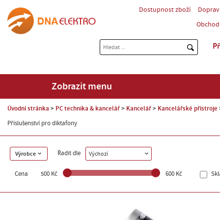
Dostupnost zboží
Doprav
Obchod
Př
Zobrazit menu
Úvodní stránka
PC technika & kancelář
Kancelář
Kancelářské přístroje
Příslušenství pro diktafony
Řadit dle
Výrobce
Výchozí
Cena
500 Kč
600 Kč
Sk