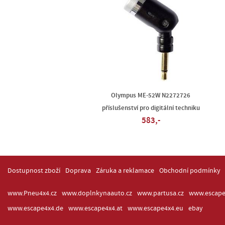
Olympus ME-52W N2272726
příslušenství pro digitální techniku
583,-
Dostupnost zboží
Doprava
Záruka a reklamace
Obchodní podmínky
www.Pneu4x4.cz
www.doplnkynaauto.cz
www.partusa.cz
www.escape
www.escape4x4.de
www.escape4x4.at
www.escape4x4.eu
ebay