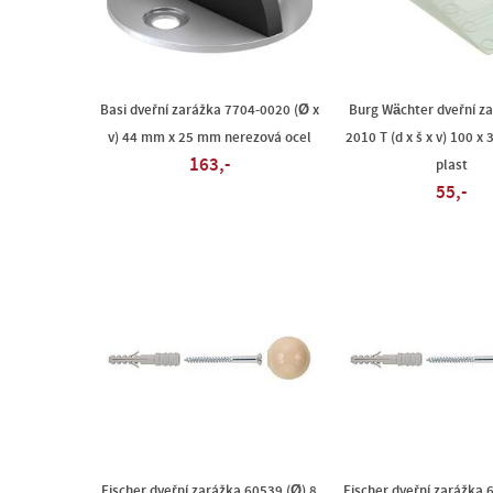
Basi dveřní zarážka 7704-0020 (Ø x
Burg Wächter dveřní z
v) 44 mm x 25 mm nerezová ocel
2010 T (d x š x v) 100 x
163,-
plast
55,-
Fischer dveřní zarážka 60539 (Ø) 8
Fischer dveřní zarážka 