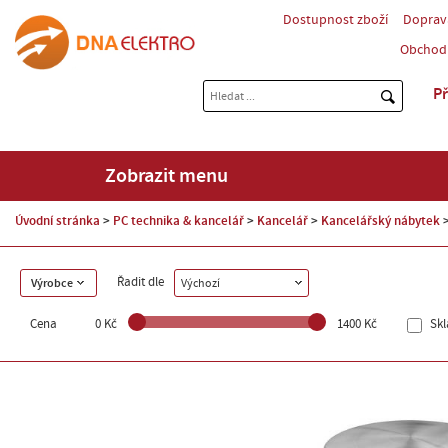
Dostupnost zboží
Doprav
Obchod
Př
Zobrazit menu
Úvodní stránka
PC technika & kancelář
Kancelář
Kancelářský nábytek
Řadit dle
Výrobce
Výchozí
Cena
0 Kč
1400 Kč
Sk