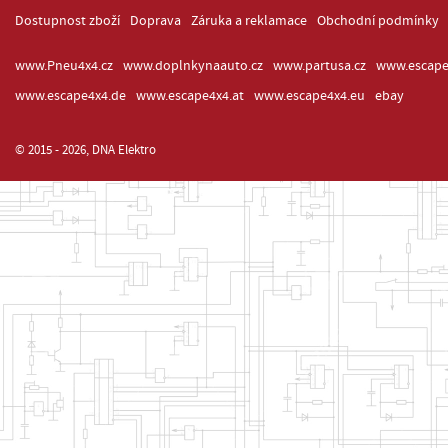
Dostupnost zboží
Doprava
Záruka a reklamace
Obchodní podmínky
www.Pneu4x4.cz
www.doplnkynaauto.cz
www.partusa.cz
www.escape
www.escape4x4.de
www.escape4x4.at
www.escape4x4.eu
ebay
© 2015 - 2026, DNA Elektro