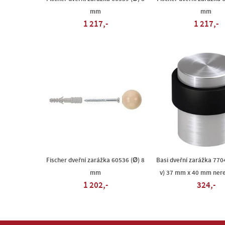
mm
mm
1 217,-
1 217,-
Fischer dveřní zarážka 60536 (Ø) 8
Basi dveřní zarážka 770
mm
v) 37 mm x 40 mm nere
1 202,-
324,-