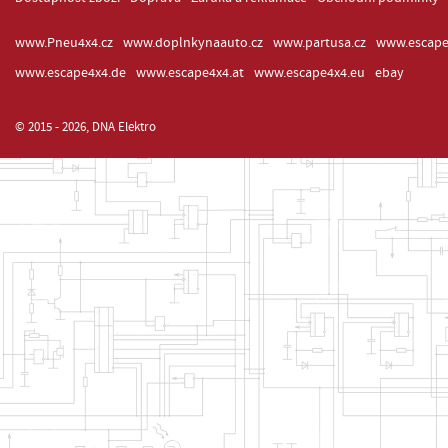
www.Pneu4x4.cz
www.doplnkynaauto.cz
www.partusa.cz
www.escape
www.escape4x4.de
www.escape4x4.at
www.escape4x4.eu
ebay
© 2015 - 2026, DNA Elektro