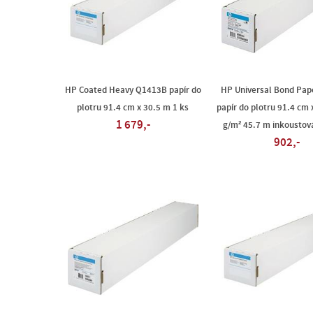
HP Coated Heavy Q1413B papír do
HP Universal Bond Pap
plotru 91.4 cm x 30.5 m 1 ks
papír do plotru 91.4 cm 
1 679,-
g/m² 45.7 m inkoustov
902,-