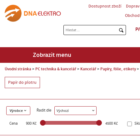
Dostupnost zboží
Doprav
Obchod
Př
Zobrazit menu
Úvodní stránka
PC technika & kancelář
Kancelář
Papíry, fólie, etikety
Papír do plotru
Řadit dle
Výrobce
Výchozí
Cena
900 Kč
4500 Kč
Sk