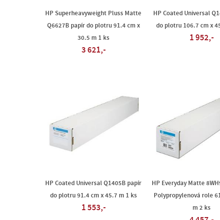
HP Superheavyweight Pluss Matte
HP Coated Universal Q1
Q6627B papír do plotru 91.4 cm x
do plotru 106.7 cm x 4
1 952,-
30.5 m 1 ks
3 621,-
HP Coated Universal Q1405B papír
HP Everyday Matte 8W
do plotru 91.4 cm x 45.7 m 1 ks
Polypropylenová role 6
1 553,-
m 2 ks