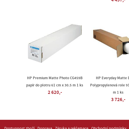
4 457,-
HP Premium Matte Photo CG459B
HP Everyday Matte
papír do plotru 61 cm x 30.5 m 1 ks
Polypropylenová role 9
2 620,-
m 1 ks
3 726,-
Dostupnost zboží
Doprava
Záruka a reklamace
Obchodní podmínky