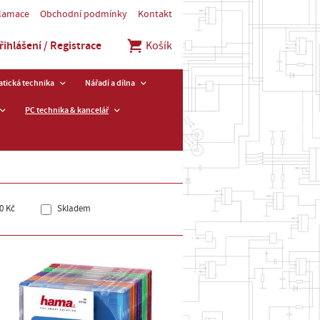
klamace
Obchodní podmínky
Kontakt
řihlášení / Registrace
Košík
tická technika
Nářadí a dílna
PC technika & kancelář
0 Kč
Skladem