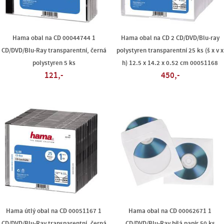
Hama obal na CD 00044744 1
Hama obal na CD 2 CD/DVD/Blu-ray
CD/DVD/Blu-Ray transparentní, černá
polystyren transparentní 25 ks (š x v x
polystyren 5 ks
h) 12.5 x 14.2 x 0.52 cm 00051168
121,-
450,-
Hama útlý obal na CD 00051167 1
Hama obal na CD 00062671 1
CD/DVD/Blu-Ray transparentní, černá
CD/DVD/Blu-Ray bílá papír 50 ks