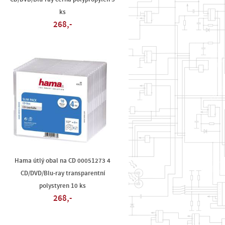
ks
268,-
Hama útlý obal na CD 00051273 4
CD/DVD/Blu-ray transparentní
polystyren 10 ks
268,-