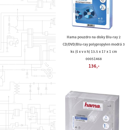
Hama pouzdro na disky Blu-ray 2
CD/DVD/Blu-ray polypropylen modrá 3
ks (š x v x h) 13.5 x 17 x 1 cm
00051468
136,-