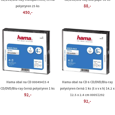
88,-
polystyren 25 ks
450,-
Hama obal na CD 00049415 4
Hama obal na CD 6 CD/DVD/Blu-ray
CD/DVD/Blu-ray černá polystyren 1 ks
polystyren černá 1 ks (š x v x h) 14.2 x
92,-
12.5 x 2.4 cm 00051292
92,-