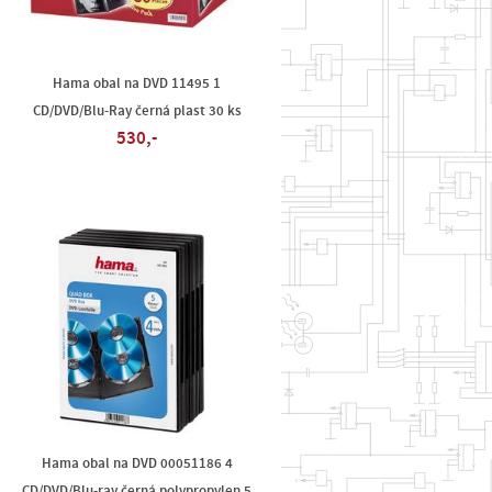
Hama obal na DVD 11495 1
CD/DVD/Blu-Ray černá plast 30 ks
530,-
Hama obal na DVD 00051186 4
CD/DVD/Blu-ray černá polypropylen 5