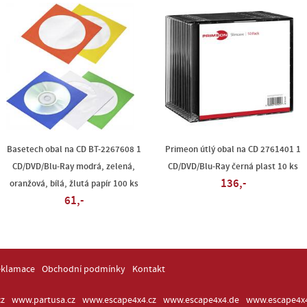
Basetech obal na CD BT-2267608 1
Primeon útlý obal na CD 2761401 1
CD/DVD/Blu-Ray modrá, zelená,
CD/DVD/Blu-Ray černá plast 10 ks
136,-
oranžová, bílá, žlutá papír 100 ks
61,-
eklamace
Obchodní podmínky
Kontakt
z
www.partusa.cz
www.escape4x4.cz
www.escape4x4.de
www.escape4x4