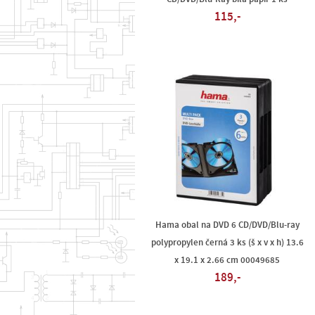
115,-
Hama obal na DVD 6 CD/DVD/Blu-ray
polypropylen černá 3 ks (š x v x h) 13.6
x 19.1 x 2.66 cm 00049685
189,-