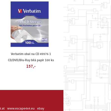
Verbatim obal na CD 49976 1
CD/DVD/Blu-Ray bílá papír 100 ks
157,-
.at
www.escape4x4.eu
ebay