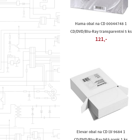
Hama obal na CD 00044748 1
CD/DVD/Blu-Ray transparentní 5 ks
121,-
Elevar obal na CD LV-9684 1
CD/DVD/Blu-Ray bílá papír 1 ks