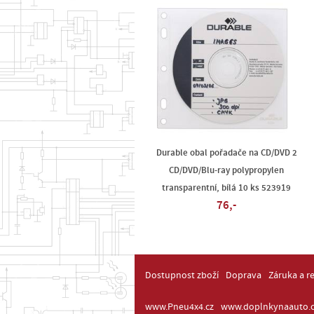
Durable obal pořadače na CD/DVD 2
CD/DVD/Blu-ray polypropylen
transparentní, bílá 10 ks 523919
76,-
Dostupnost zboží
Doprava
Záruka a r
www.Pneu4x4.cz
www.doplnkynaauto.c