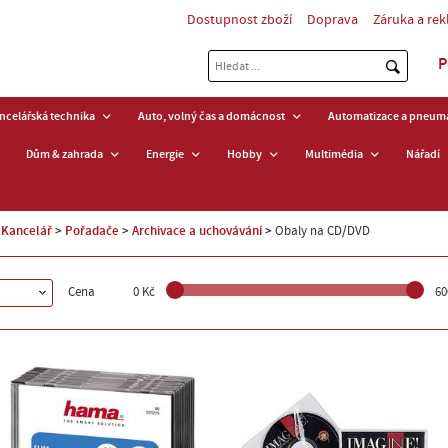
Dostupnost zboží
Doprava
Záruka a re
P
ancelářská technika
Auto, volný čas a domácnost
Automatizace a pneuma
Dům & zahrada
Energie
Hobby
Multimédia
Nářadí
Kancelář
Pořadače
Archivace a uchovávání
Obaly na CD/DVD
Cena
0 Kč
60