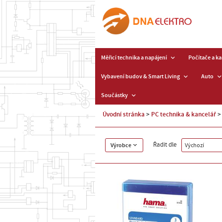
Měřicí technika a napájení
Počítače a k
Vybavení budov & Smart Living
Auto
Součástky
Úvodní stránka
PC technika & kancelář
Řadit dle
Výrobce
Výchozí