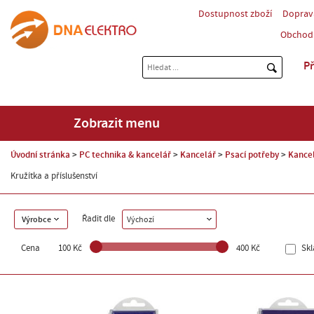
Dostupnost zboží
Doprav
Obchod
Př
Zobrazit menu
Úvodní stránka
PC technika & kancelář
Kancelář
Psací potřeby
Kance
Kružítka a příslušenství
Řadit dle
Výrobce
Výchozí
Cena
100 Kč
400 Kč
Sk