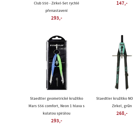
147,-
Club 550 - Zirkel-Set rychlé
přenastavení
293,-
Staedtler geometrické kružítko
Staedtler kružítko N
Mars 556 comfort, Neon 1 hlava s
Zirkel, grün
268,-
kulatou spirálou
293,-