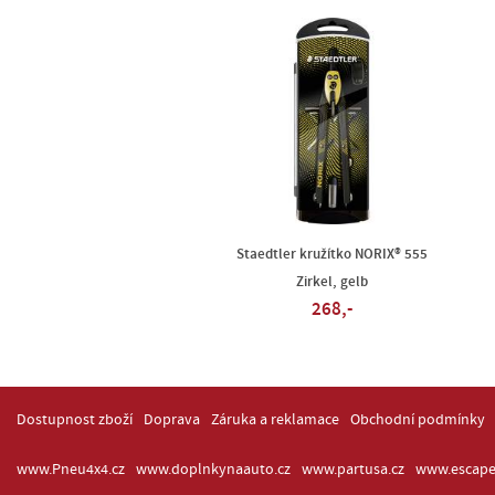
Staedtler kružítko NORIX® 555
Zirkel, gelb
268,-
Dostupnost zboží
Doprava
Záruka a reklamace
Obchodní podmínky
www.Pneu4x4.cz
www.doplnkynaauto.cz
www.partusa.cz
www.escape