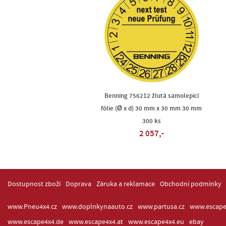
Benning 756212 žlutá samolepicí
fólie (Ø x d) 30 mm x 30 mm 30 mm
300 ks
2 057,-
Dostupnost zboží
Doprava
Záruka a reklamace
Obchodní podmínky
www.Pneu4x4.cz
www.doplnkynaauto.cz
www.partusa.cz
www.escape
www.escape4x4.de
www.escape4x4.at
www.escape4x4.eu
ebay