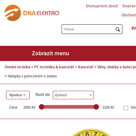
Dostupnost zboží
Doprav
Obchod
Př
Zobrazit menu
Úvodní stránka
PC technika & kancelář
Kancelář
Váhy, obálky a balicí p
Nálepky s potvrzením o atestu
Řadit dle
Výrobce
Výchozí
Cena
2000 Kč
2100 Kč
Sk