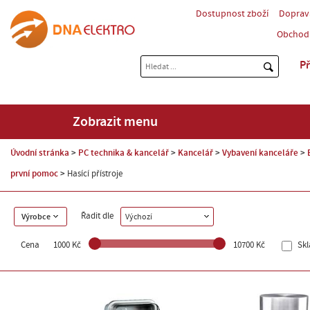
Dostupnost zboží
Doprav
Obchod
Př
Zobrazit menu
Úvodní stránka
PC technika & kancelář
Kancelář
Vybavení kanceláře
první pomoc
Hasící přístroje
Řadit dle
Výrobce
Výchozí
Cena
1000 Kč
10700 Kč
Sk