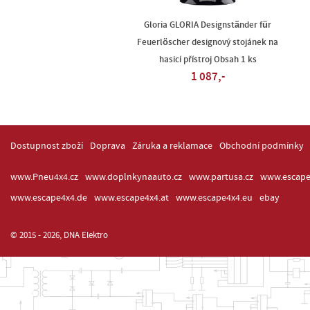
Gloria GLORIA Designständer für
Feuerlöscher designový stojánek na
hasicí přístroj Obsah 1 ks
1 087,-
Dostupnost zboží
Doprava
Záruka a reklamace
Obchodní podmínky
www.Pneu4x4.cz
www.doplnkynaauto.cz
www.partusa.cz
www.escape
www.escape4x4.de
www.escape4x4.at
www.escape4x4.eu
ebay
© 2015 - 2026, DNA Elektro