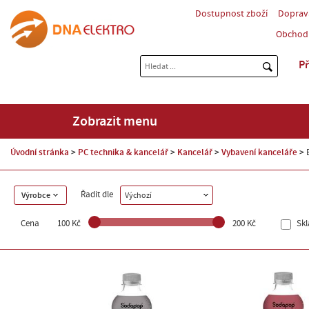
Dostupnost zboží
Doprav
Obchod
Př
Zobrazit menu
Úvodní stránka
PC technika & kancelář
Kancelář
Vybavení kanceláře
Řadit dle
Výrobce
Výchozí
Cena
100 Kč
200 Kč
Sk