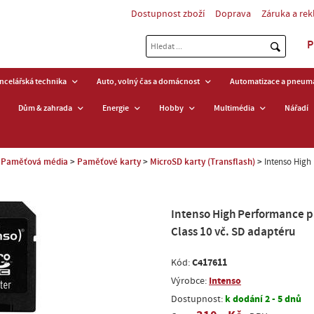
Dostupnost zboží
Doprava
Záruka a re
P
ancelářská technika
Auto, volný čas a domácnost
Automatizace a pneuma
Dům & zahrada
Energie
Hobby
Multimédia
Nářadí
Paměťová média
Paměťové karty
MicroSD karty (Transflash)
Intenso Hig
Intenso High Performance 
Class 10 vč. SD adaptéru
C417611
Kód:
Intenso
Výrobce:
k dodání 2 - 5 dnů
Dostupnost: