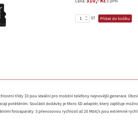
310,- Kč
Cena:
s DPH
ST
Přidat do košíku
lostní třídy 10 jsou ideální pro mobilní telefony nejnovější generace. Obz
vají potěšěním. Součástí dodávky je Micro SD adaptér, který zajišťuje možno
ionálními fotoaparáty. S přenosovou rychlostí až 20 Mbit/s jsou extrémně ry