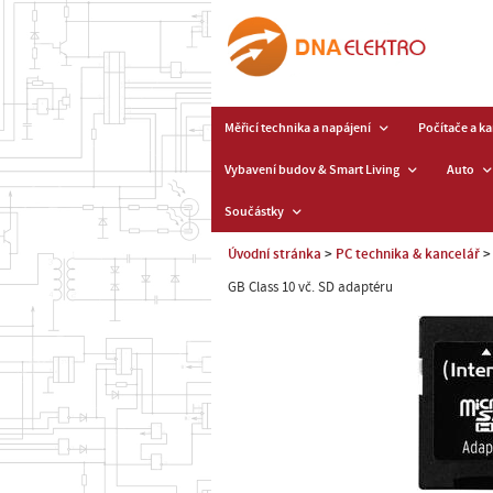
Měřicí technika a napájení
Počítače a k
Vybavení budov & Smart Living
Auto
Součástky
Úvodní stránka
PC technika & kancelář
GB Class 10 vč. SD adaptéru