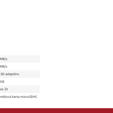
 MB/s
 MB/s
. SD adaptéru
 GB
ass 10
měťová karta microSDHC