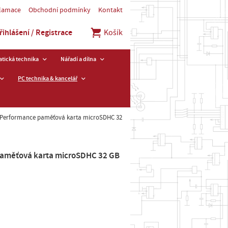
klamace
Obchodní podmínky
Kontakt
řihlášení / Registrace
Košík
tická technika
Nářadí a dílna
PC technika & kancelář
h Performance paměťová karta microSDHC 32
paměťová karta microSDHC 32 GB