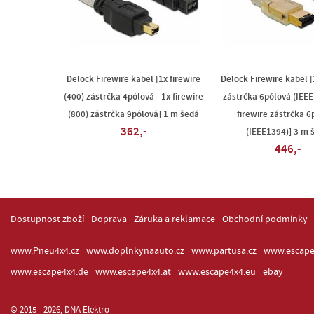
Delock Firewire kabel [1x firewire
Delock Firewire kabel [
(400) zástrčka 4pólová - 1x firewire
zástrčka 6pólová (IEEE
(800) zástrčka 9pólová] 1 m šedá
firewire zástrčka 6
362,-
(IEEE1394)] 3 m 
446,-
Dostupnost zboží
Doprava
Záruka a reklamace
Obchodní podmínky
www.Pneu4x4.cz
www.doplnkynaauto.cz
www.partusa.cz
www.escape
www.escape4x4.de
www.escape4x4.at
www.escape4x4.eu
ebay
© 2015 - 2026, DNA Elektro