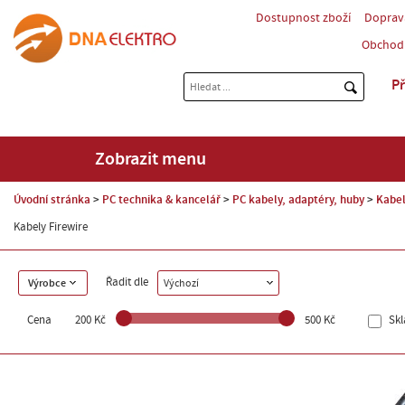
Dostupnost zboží
Doprav
Obchod
Př
Zobrazit menu
Úvodní stránka
PC technika & kancelář
PC kabely, adaptéry, huby
Kabel
Kabely Firewire
Řadit dle
Výrobce
Výchozí
Cena
200 Kč
500 Kč
Sk