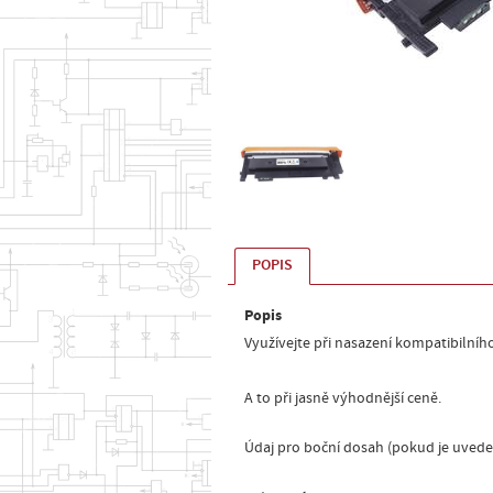
POPIS
Popis
Využívejte při nasazení kompatibilníh
A to při jasně výhodnější ceně.
Údaj pro boční dosah (pokud je uveden