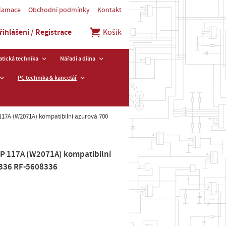
klamace
Obchodní podmínky
Kontakt
řihlášení / Registrace
Košík
tická technika
Nářadí a dílna
PC technika & kancelář
117A (W2071A) kompatibilní azurová 700
HP 117A (W2071A) kompatibilní
8336 RF-5608336