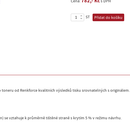
782,- Kč
Cena:
s DPH
ST
Přidat do košíku
o toneru od Renkforce kvalitních výsledků tisku srovnatelných s originálem.
) se vztahuje k průměrně tištěné straně s krytím 5 % v režimu návrhu.