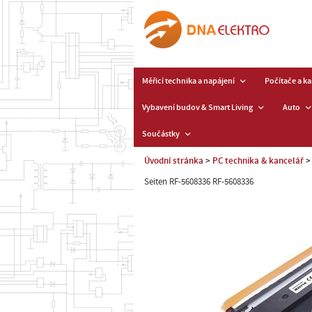
Měřicí technika a napájení
Počítače a k
Vybavení budov & Smart Living
Auto
Součástky
Úvodní stránka
PC technika & kancelář
Seiten RF-5608336 RF-5608336