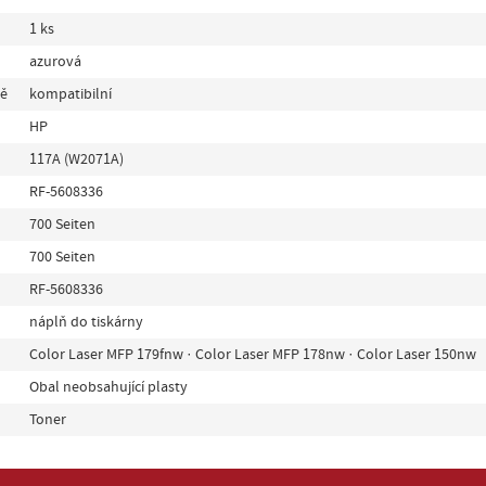
1 ks
azurová
ně
kompatibilní
HP
117A (W2071A)
RF-5608336
700 Seiten
700 Seiten
RF-5608336
náplň do tiskárny
Color Laser MFP 179fnw · Color Laser MFP 178nw · Color Laser 150nw
Obal neobsahující plasty
Toner