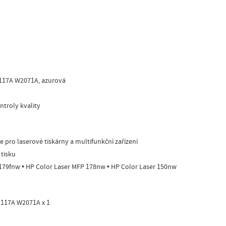
 117A W2071A, azurová
troly kvality
 pro laserové tiskárny a multifunkční zařízení
 tisku
 179fnw • HP Color Laser MFP 178nw • HP Color Laser 150nw
 117A W2071A x 1