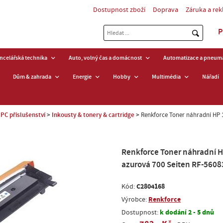
Dostupnost zboží
Doprava
Záruka a re
P
ancelářská technika
Auto, volný čas a domácnost
Automatizace a pneuma
Dům & zahrada
Energie
Hobby
Multimédia
Nářadí
PC příslušenství
Inkousty & tonery & cartridge
Renkforce Toner náhradní HP 
Renkforce Toner náhradní 
azurová 700 Seiten RF-560
C2804168
Kód:
Renkforce
Výrobce:
k dodání 2 - 5 dnů
Dostupnost: