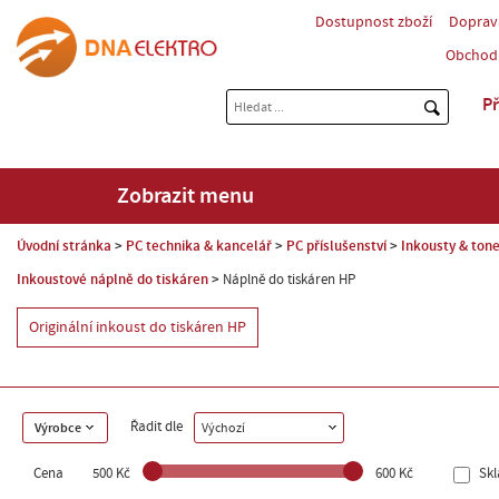
Dostupnost zboží
Doprav
Obchod
Př
Zobrazit menu
Úvodní stránka
PC technika & kancelář
PC příslušenství
Inkousty & tone
Inkoustové náplně do tiskáren
Náplně do tiskáren HP
Originální inkoust do tiskáren HP
Řadit dle
Výrobce
Výchozí
Cena
500 Kč
600 Kč
Sk