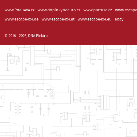
www.Pneu4x4.cz
www.doplnkynaauto.cz
www.partusa.cz
www.escape
www.escape4x4.de
www.escape4x4.at
www.escape4x4.eu
ebay
© 2015 - 2026, DNA Elektro