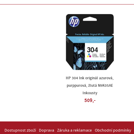
HP 304 Ink originál azurová,
purppurová, žlutá N9K05AE
Inkousty
509,-
Dostupnost zboží
Doprava
Záruka a reklamace
Obchodní podmínky