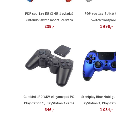
PDP 500-134-EU-C1MR-1 ovladač
PDP 500-137-EU N/A 
Nintendo Switch modrá, červená
Switch transpare
839,-
1 696,-
Gembird JPD-WDV-01 gamepad PC,
Steelplay Blue Multi g
PlayStation 2, PlayStation 3 černá
PlayStation 3, PlayStat
646,-
1 034,-