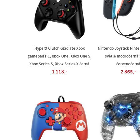
HyperX Clutch Gladiate Xbox
Nintendo Joystick Nint
gamepad PC, Xbox One, Xbox One S,
světle modročerná,
Xbox Series S, Xbox Series X černá
červenočern
1 118,-
2 865,-