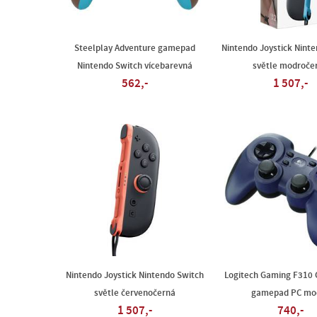
Steelplay Adventure gamepad
Nintendo Joystick Nint
Nintendo Switch vícebarevná
světle modroče
562,-
1 507,-
Nintendo Joystick Nintendo Switch
Logitech Gaming F310 
světle červenočerná
gamepad PC mo
1 507,-
740,-