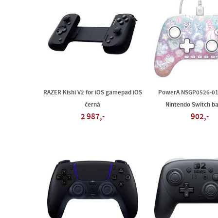
RAZER Kishi V2 for iOS gamepad iOS
PowerA NSGP0526-01
černá
Nintendo Switch b
2 987,-
902,-