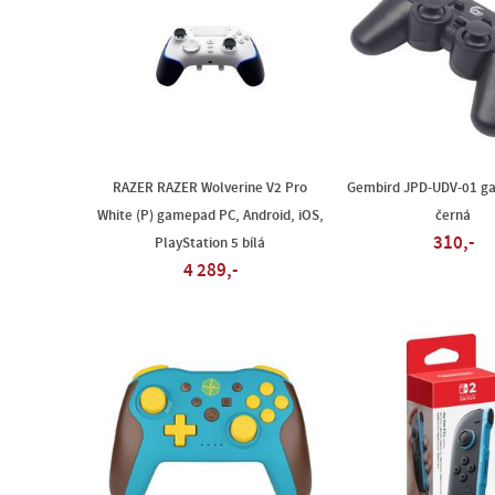
RAZER RAZER Wolverine V2 Pro
Gembird JPD-UDV-01 g
White (P) gamepad PC, Android, iOS,
černá
310,-
PlayStation 5 bílá
4 289,-