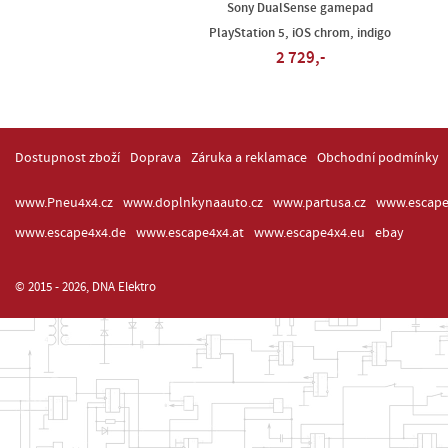
Sony DualSense gamepad
PlayStation 5, iOS chrom, indigo
2 729,-
Dostupnost zboží
Doprava
Záruka a reklamace
Obchodní podmínky
www.Pneu4x4.cz
www.doplnkynaauto.cz
www.partusa.cz
www.escape
www.escape4x4.de
www.escape4x4.at
www.escape4x4.eu
ebay
© 2015 - 2026, DNA Elektro