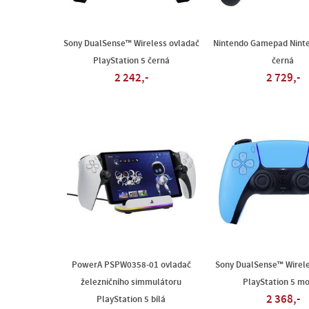
Sony DualSense™ Wireless ovladač
Nintendo Gamepad Nint
PlayStation 5 černá
černá
2 242,-
2 729,-
PowerA PSPW0358-01 ovladač
Sony DualSense™ Wirele
železničního simmulátoru
PlayStation 5 m
2 368,-
PlayStation 5 bílá