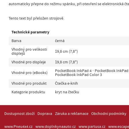
automaticky přepne do režimu spánku, při otevření se elektronická čte
Tento text byl přeložen strojově.
Technické parametry
Barva
černá
Vhodný pro velikosti
19,8 cm (7,8")
displejů
Vhodné pro displeje
19,8 cm (7,8")
PocketBook InkPad 4 · PocketBook InkPad 
Vhodné pro (eBooks)
PocketBook InkPad Color 3
Vhodné pro produkt
Čtečka e-knih
Kategorie produktu
kryt na čtečku
Dostupnost zboží
Doprava
Záruka a reklamace
Obchodní podmínky
www.Pneu4x4.cz
www.doplnkynaauto.cz
www.partusa.cz
www.escape