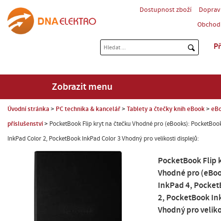
Dostupnost zboží
Doprav
Obchod
Př
Zobrazit menu
Úvodní stránka
PC technika & kancelář
Tablety a čtečky knih eBook
eBo
příslušenství
PocketBook Flip kryt na čtečku Vhodné pro (eBooks): PocketBoo
InkPad Color 2, PocketBook InkPad Color 3 Vhodný pro velikosti displejů:
PocketBook Flip k
Vhodné pro (eBoo
InkPad 4, Pocket
2, PocketBook In
Vhodný pro velikos