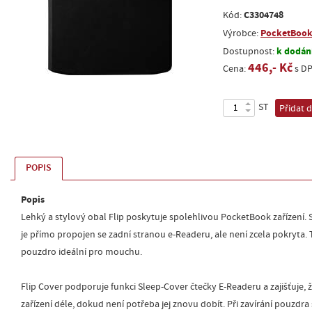
C3304748
Kód:
PocketBoo
Výrobce:
k dodání
Dostupnost:
446,- Kč
Cena:
s D
ST
Přidat 
POPIS
Popis
Lehký a stylový obal Flip poskytuje spolehlivou PocketBook zařízení.
je přímo propojen se zadní stranou e-Readeru, ale není zcela pokryta.
pouzdro ideální pro mouchu.
Flip Cover podporuje funkci Sleep-Cover čtečky E-Readeru a zajišťuje,
zařízení déle, dokud není potřeba jej znovu dobít. Při zavírání pouzdra 