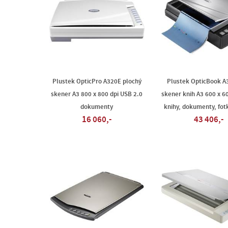
Plustek OpticPro A320E plochý
Plustek OpticBook A
skener A3 800 x 800 dpi USB 2.0
skener knih A3 600 x 6
dokumenty
knihy, dokumenty, fotk
16 060,-
43 406,-