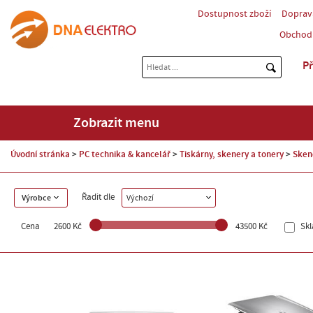
Dostupnost zboží
Doprav
Obchod
Př
Zobrazit menu
Úvodní stránka
PC technika & kancelář
Tiskárny, skenery a tonery
Sken
Řadit dle
Výrobce
Výchozí
Cena
2600 Kč
43500 Kč
Sk