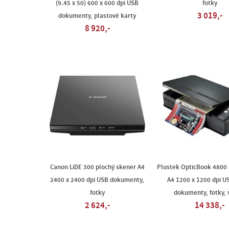
(9.45 x 50) 600 x 600 dpi USB
fotky
3 019,-
dokumenty, plastové karty
8 920,-
Canon LiDE 300 plochý skener A4
Plustek OpticBook 4800 
2400 x 2400 dpi USB dokumenty,
A4 1200 x 1200 dpi US
fotky
dokumenty, fotky, v
2 624,-
14 338,-