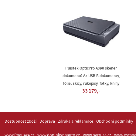
Plustek OpticPro A390 skener
dokumentů A3 USB B dokumenty,
fólie, skicy, rukopisy, fotky, knihy
33 179,-
Dostupnost zboží
Doprava
Záruka a reklamace
Obchodní podmínky
www.Pneu4x4.cz
www.doplnkynaauto.cz
www.partusa.cz
www.escape