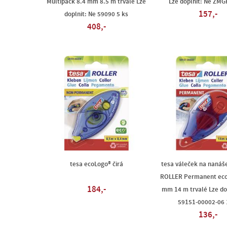
Multipack 8.4 mm 8.5 m trvalé Lze
Lze doplnit: Ne ZMG
157,-
doplnit: Ne 59090 5 ks
408,-
tesa ecoLogo® čirá
tesa váleček na nanáše
ROLLER Permanent eco
184,-
mm 14 m trvalé Lze do
59151-00002-06 
136,-