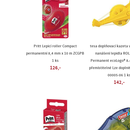
Pritt Lepicí roller Compact
tesa doplňovací kazeta 
permanentní 8,4 mm x 10 m ZCGPB
nanášení lepidla RO
1 ks
Permanent ecoLogo® 8
126,-
přemístitelné Lze doplni
00005-06 1 k
142,-