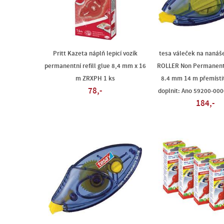
Pritt Kazeta náplň lepicí vozík
tesa váleček na nanáše
permanentní refill glue 8,4 mm x 16
ROLLER Non Permanent
m ZRXPH 1 ks
8.4 mm 14 m přemísti
78,-
doplnit: Ano 59200-000
184,-