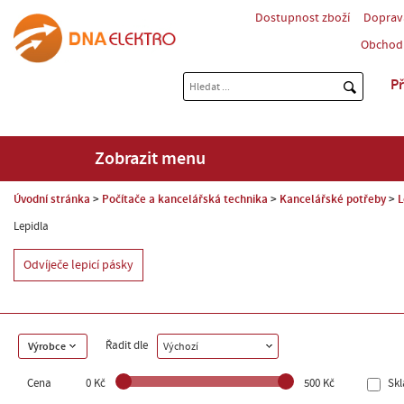
Dostupnost zboží
Doprav
Obchod
Př
Zobrazit menu
Úvodní stránka
Počítače a kancelářská technika
Kancelářské potřeby
L
Lepidla
Odvíječe lepicí pásky
Řadit dle
Výrobce
Výchozí
Cena
0 Kč
500 Kč
Sk