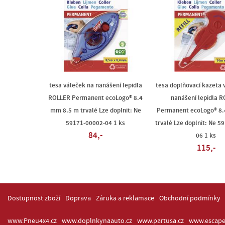
tesa váleček na nanášení lepidla
tesa doplňovací kazeta 
ROLLER Permanent ecoLogo® 8.4
nanášení lepidla 
mm 8.5 m trvalé Lze doplnit: Ne
Permanent ecoLogo® 8
59171-00002-04 1 ks
trvalé Lze doplnit: Ne 5
84,-
06 1 ks
115,-
Dostupnost zboží
Doprava
Záruka a reklamace
Obchodní podmínky
www.Pneu4x4.cz
www.doplnkynaauto.cz
www.partusa.cz
www.escape