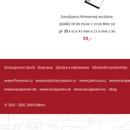
EuroQuartz Křemenný oscilátor;
QUARZ HC49 HC49 7.3728 MHz 18
pF (Ø x v) 0.43 mm x 13.6 mm 1 ks
55,-
Dostupnost zboží
Doprava
Záruka a reklamace
Obchodní podmínky
www.Pneu4x4.cz
www.doplnkynaauto.cz
www.partusa.cz
www.escape
www.escape4x4.de
www.escape4x4.at
www.escape4x4.eu
ebay
© 2015 - 2026, DNA Elektro