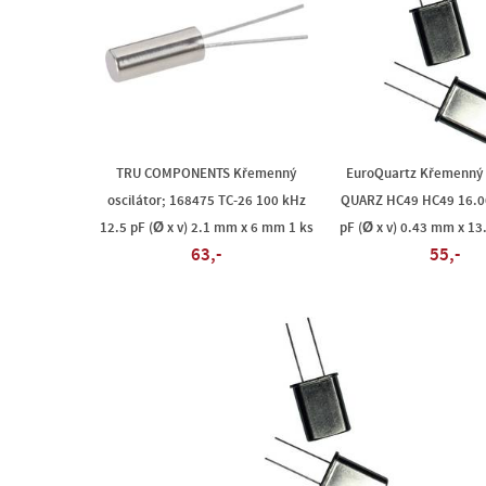
TRU COMPONENTS Křemenný
EuroQuartz Křemenný o
oscilátor; 168475 TC-26 100 kHz
QUARZ HC49 HC49 16.0
12.5 pF (Ø x v) 2.1 mm x 6 mm 1 ks
pF (Ø x v) 0.43 mm x 1
63,-
55,-