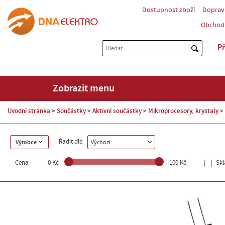
Dostupnost zboží
Doprav
Obchod
Př
Zobrazit menu
Úvodní stránka
Součástky
Aktivní součástky
Mikroprocesory, krystaly
Řadit dle
Výrobce
Výchozí
Cena
0 Kč
100 Kč
Sk