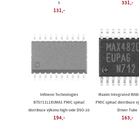
331,-
5
131,-
Infineon Technologies
Maxim Integrated MA
BTS711L1XUMA1 PMIC spínač
PMIC spínač distribuce v
distribuce výkonu high-side DSO-20
Driver Tube
194,-
163,-