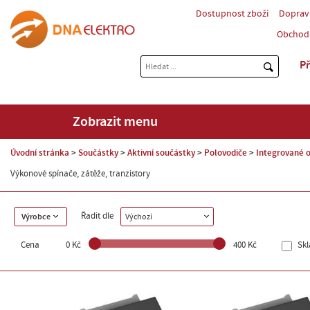
Dostupnost zboží
Doprav
Obchod
Př
Zobrazit menu
Úvodní stránka
Součástky
Aktivní součástky
Polovodiče
Integrované o
Výkonové spínače, zátěže, tranzistory
Řadit dle
Výrobce
Výchozí
Cena
0 Kč
400 Kč
Sk