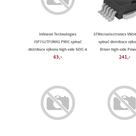
Infineon Technologies
STMicroelectronics VN3
ISP752TFUMA1 PMIC spínač
spínač distribuce výk
distribuce výkonu high-side SOIC-8
Driver high-side Po
63,-
241,-