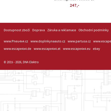
247,-
Dostupnost zboží
Doprava
Záruka a reklamace
Obchodní podmínky
www.Pneu4x4.cz
www.doplnkynaauto.cz
www.partusa.cz
www.escape
www.escape4x4.de
www.escape4x4.at
www.escape4x4.eu
ebay
© 2015 - 2026, DNA Elektro