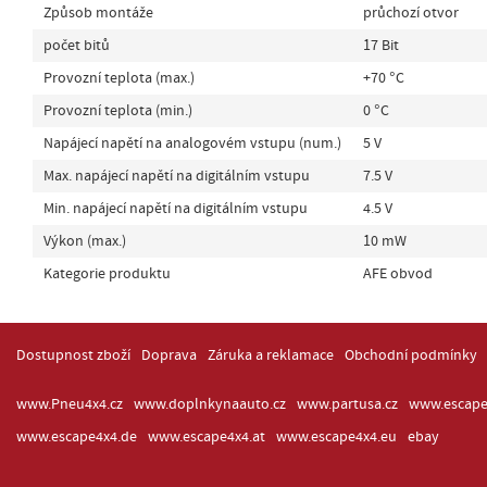
Způsob montáže
průchozí otvor
počet bitů
17 Bit
Provozní teplota (max.)
+70 °C
Provozní teplota (min.)
0 °C
Napájecí napětí na analogovém vstupu (num.)
5 V
Max. napájecí napětí na digitálním vstupu
7.5 V
Min. napájecí napětí na digitálním vstupu
4.5 V
Výkon (max.)
10 mW
Kategorie produktu
AFE obvod
Dostupnost zboží
Doprava
Záruka a reklamace
Obchodní podmínky
www.Pneu4x4.cz
www.doplnkynaauto.cz
www.partusa.cz
www.escape
www.escape4x4.de
www.escape4x4.at
www.escape4x4.eu
ebay