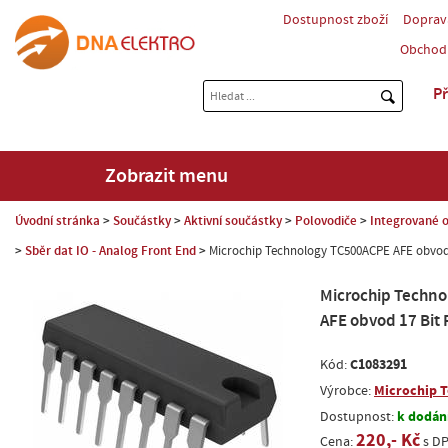
Dostupnost zboží
Doprav
Obchod
Př
Zobrazit menu
Úvodní stránka
Součástky
Aktivní součástky
Polovodiče
Integrované o
Sběr dat IO - Analog Front End
Microchip Technology TC500ACPE AFE obvod 
Microchip Techn
AFE obvod 17 Bit
C1083291
Kód:
Microchip 
Výrobce:
k dodání
Dostupnost:
220,- Kč
Cena:
s D