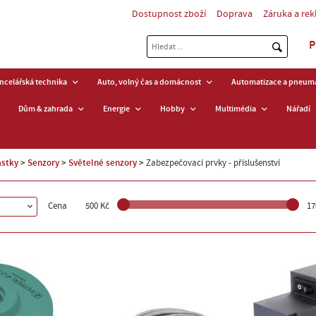
Dostupnost zboží
Doprava
Záruka a re
P
ancelářská technika
Auto, volný čas a domácnost
Automatizace a pneuma
Dům & zahrada
Energie
Hobby
Multimédia
Nářadí
ástky
Senzory
Světelné senzory
Zabezpečovací prvky - příslušenství
Cena
500 Kč
17