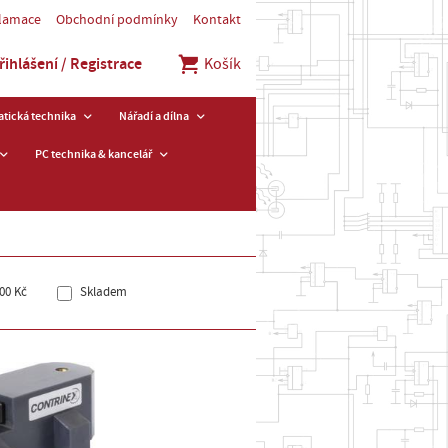
klamace
Obchodní podmínky
Kontakt
řihlášení / Registrace
Košík
tická technika
Nářadí a dílna
PC technika & kancelář
00 Kč
Skladem