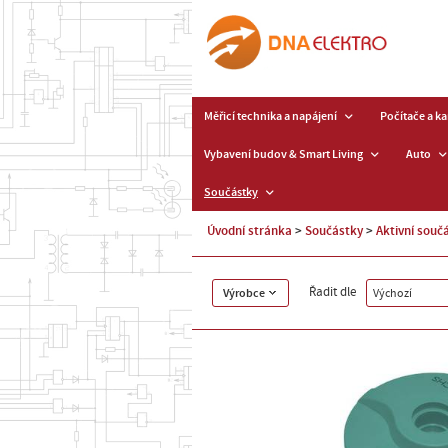
Měřicí technika a napájení
Počítače a k
Vybavení budov & Smart Living
Auto
Součástky
Úvodní stránka
Součástky
Aktivní souč
Řadit dle
Výrobce
Výchozí