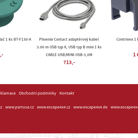
ač 1 ks BT-F130-A
Phoenix Contact adaptérový kabel
Contrinex 1 
3.00 m USB typ A, USB typ B mini 1 ks
,-
1 
CABLE-USB/MINI-USB-3,0M
713,-
eklamace
Obchodní podmínky
Kontakt
z
www.partusa.cz
www.escape4x4.cz
www.escape4x4.de
www.escape4x4