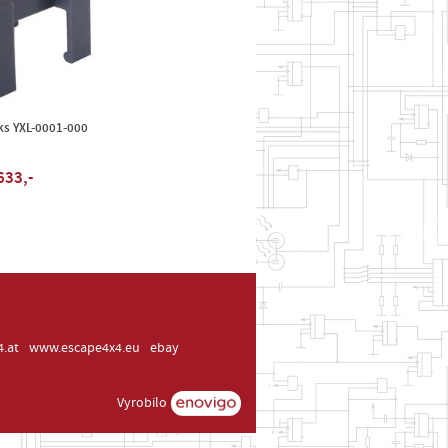
ks YXL-0001-000
633,-
.at
www.escape4x4.eu
ebay
Vyrobilo