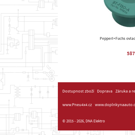
Pepperl+Fuchs ovlad
587
Dostupnost zboží
Doprava
Záruka a r
www.Pneu4x4.cz
www.doplnkynaauto.c
© 2015 - 2026, DNA Elektro