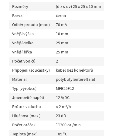
Rozměry
(d x š x v) 25 x 25 x 10 mm
Barva
černá
Odběr proudu (max.)
70 mA
Vnější výška
10 mm
Vnější délka
25 mm
Vnější šířka
25 mm
Počet vodičů
2
Připojení (součástky)
kabel bez konektorů
Materiál
polybutylentereftalát
Typ (výrobce)
MFB25F12
Jmenovité napětí
12 V/DC
Průtok vzduchu
4.2 m³/h
Hlučnost (max.)
23 dB
Počet otáček
11200 ot./min
Teplota (max.)
+85 °C