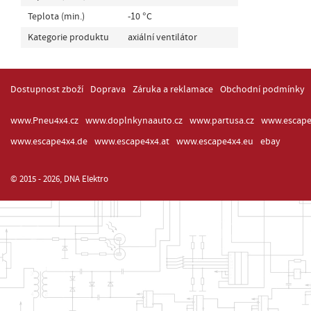
Teplota (min.)
-10 °C
Kategorie produktu
axiální ventilátor
Dostupnost zboží
Doprava
Záruka a reklamace
Obchodní podmínky
www.Pneu4x4.cz
www.doplnkynaauto.cz
www.partusa.cz
www.escape
www.escape4x4.de
www.escape4x4.at
www.escape4x4.eu
ebay
© 2015 - 2026, DNA Elektro