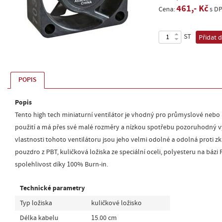
461,- Kč
Cena:
s D
ST
Přidat 
POPIS
Popis
Tento high tech miniaturní ventilátor je vhodný pro průmyslové neb
použití a má přes své malé rozměry a nízkou spotřebu pozoruhodný v
vlastnosti tohoto ventilátoru jsou jeho velmi odolné a odolná proti z
pouzdro z PBT, kuličková ložiska ze speciální oceli, polyesteru na bázi
spolehlivost díky 100% Burn-in.
Technické parametry
Typ ložiska
kuličkové ložisko
Délka kabelu
15.00 cm