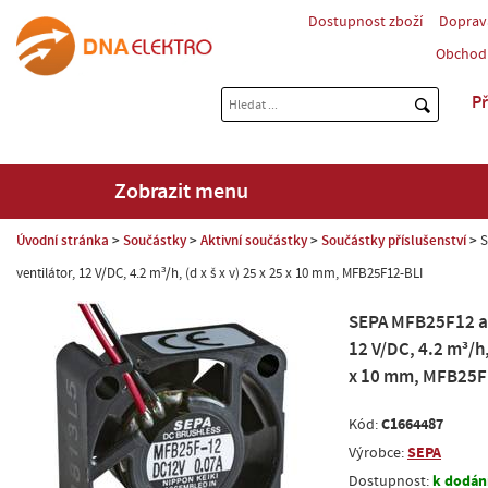
Dostupnost zboží
Doprav
Obchod
Př
Zobrazit menu
Úvodní stránka
Součástky
Aktivní součástky
Součástky příslušenství
S
ventilátor, 12 V/DC, 4.2 m³/h, (d x š x v) 25 x 25 x 10 mm, MFB25F12-BLI
SEPA MFB25F12 axi
12 V/DC, 4.2 m³/h, 
x 10 mm, MFB25F
C1664487
Kód:
SEPA
Výrobce:
k dodání
Dostupnost: