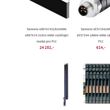
Siemens 6AV76741LA330AA0
Siemens 6ES71942A
6AV7674-1LA33-0AA0 rozšiřující
6ES7194-2AA00-0AA0 zá
modul pro PLC
PLC
24 281,-
614,-