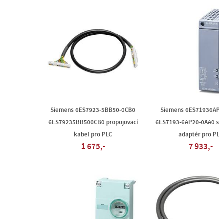
Siemens 6ES7923-5BB50-0CB0
Siemens 6ES71936A
6ES79235BB500CB0 propojovací
6ES7193-6AP20-0AA0 s
kabel pro PLC
adaptér pro P
1 675,-
7 933,-