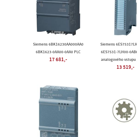
Siemens 6BK16230AA000AA0
Siemens 6ES75317L
6BK1623-0AA00-0AA0 PLC
6ES7531-7LH00-0AB
17 681,-
analogového vstupu 
13 519,-