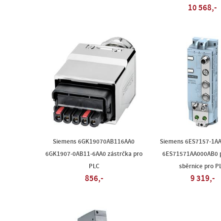
10 568,-
Siemens 6GK19070AB116AA0
Siemens 6ES7157-1A
6GK1907-0AB11-6AA0 zástrčka pro
6ES71571AA000AB0 p
PLC
sběrnice pro P
856,-
9 319,-