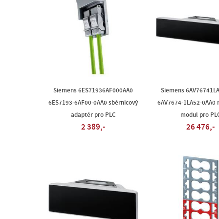
Siemens 6ES71936AF000AA0
Siemens 6AV76741L
6ES7193-6AF00-0AA0 sběrnicový
6AV7674-1LA52-0AA0 ro
adaptér pro PLC
modul pro PL
2 389,-
26 476,-