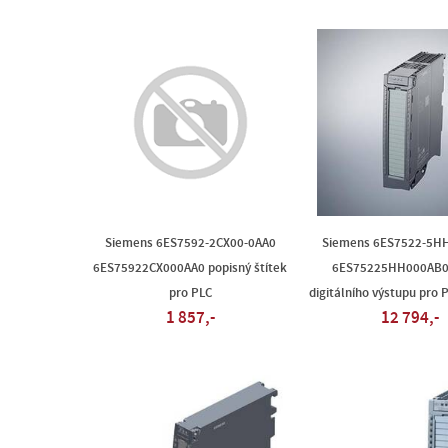
Siemens 6ES7592-2CX00-0AA0
Siemens 6ES7522-5H
6ES75922CX000AA0 popisný štítek
6ES75225HH000AB0
pro PLC
digitálního výstupu pro 
1 857,-
12 794,-