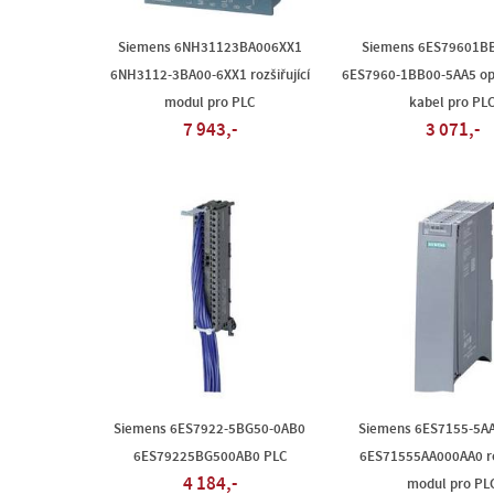
Siemens 6NH31123BA006XX1
Siemens 6ES79601B
6NH3112-3BA00-6XX1 rozšiřující
6ES7960-1BB00-5AA5 opt
modul pro PLC
kabel pro PL
7 943,-
3 071,-
Siemens 6ES7922-5BG50-0AB0
Siemens 6ES7155-5A
6ES79225BG500AB0 PLC
6ES71555AA000AA0 roz
4 184,-
modul pro PL