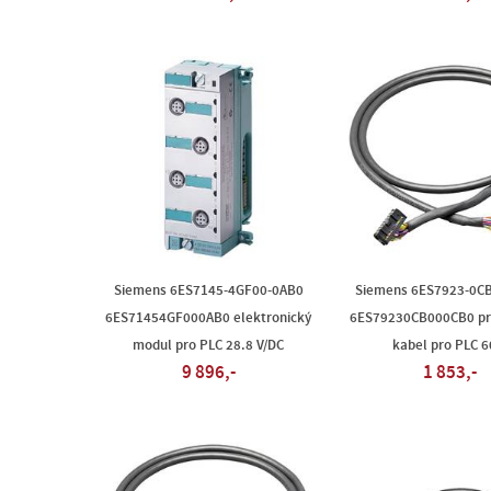
Siemens 6ES7145-4GF00-0AB0
Siemens 6ES7923-0C
6ES71454GF000AB0 elektronický
6ES79230CB000CB0 pr
modul pro PLC 28.8 V/DC
kabel pro PLC 6
9 896,-
1 853,-