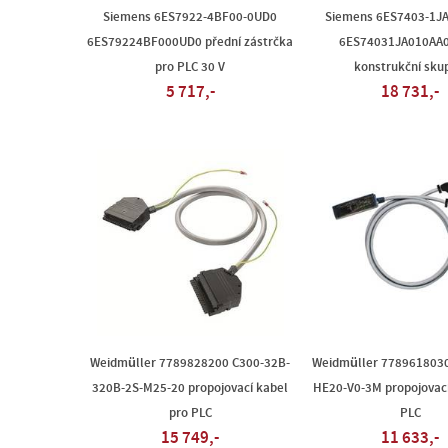
Siemens 6ES7922-4BF00-0UD0
Siemens 6ES7403-1J
6ES79224BF000UD0 přední zástrčka
6ES74031JA010AA0
pro PLC 30 V
konstrukční sku
5 717,-
18 731,-
Weidmüller 7789828200 C300-32B-
Weidmüller 7789618030
320B-2S-M25-20 propojovací kabel
HE20-V0-3M propojovací
pro PLC
PLC
15 749,-
11 633,-