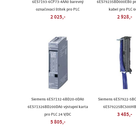
6ES7193-6CP73-4AA0 barevný
6ES79235BD000EB0 pr
označovací štítek pro PLC
kabel pro PLC 6
2 025,-
2 928,-
Siemens 6ES7132-6BD20-0DA0
Siemens 6ES7922-5B
6ES71326BD200DA0 výstupní karta
6ES79225BC500HB
3 485,-
pro PLC 24 V/DC
5 805,-