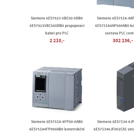
Siemens 6ES7923-5BC50-0DB0
Siemens 6ES7518-4A
6ES79235BC500DB0 propojovací
6ES75184AP000AB0 ko
kabel pro PLC
sestava PLC cent
2 210,-
302 236,-
Siemens 6ES7518-4FP00-0AB0
Siemens 6ES7134-6J
6ES75184FP000AB0 konstrukční
6ES71346JF002CA1 vst