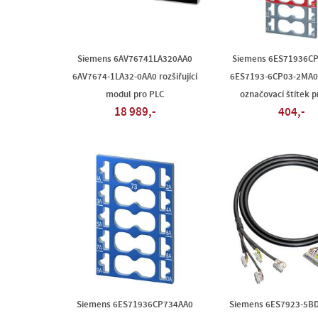
Siemens 6AV76741LA320AA0
Siemens 6ES71936C
6AV7674-1LA32-0AA0 rozšiřující
6ES7193-6CP03-2MA0
modul pro PLC
označovací štítek p
18 989,-
404,-
Siemens 6ES71936CP734AA0
Siemens 6ES7923-5B