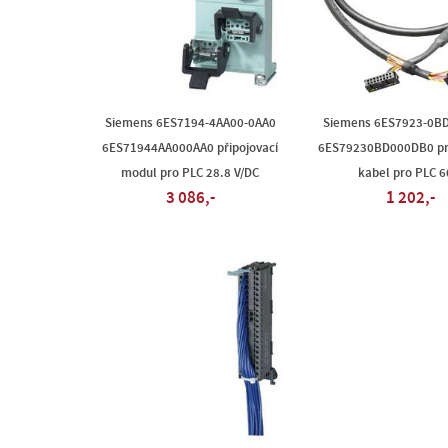
Siemens 6ES7194-4AA00-0AA0
Siemens 6ES7923-0B
6ES71944AA000AA0 připojovací
6ES79230BD000DB0 pr
modul pro PLC 28.8 V/DC
kabel pro PLC 6
3 086,-
1 202,-