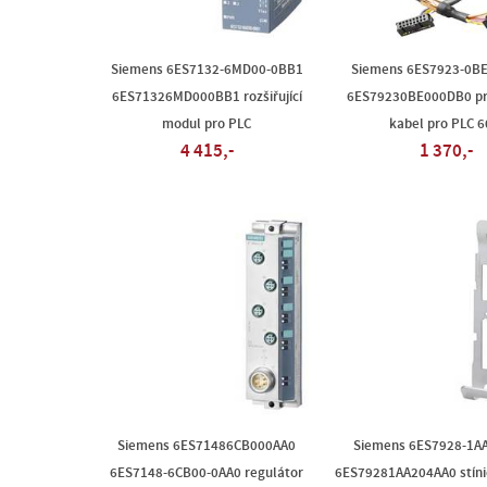
Siemens 6ES7132-6MD00-0BB1
Siemens 6ES7923-0B
6ES71326MD000BB1 rozšiřující
6ES79230BE000DB0 pr
modul pro PLC
kabel pro PLC 6
4 415,-
1 370,-
Siemens 6ES71486CB000AA0
Siemens 6ES7928-1A
6ES7148-6CB00-0AA0 regulátor
6ES79281AA204AA0 stínic