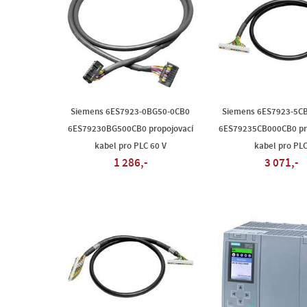
Siemens 6ES7923-0BG50-0CB0
Siemens 6ES7923-5C
6ES79230BG500CB0 propojovací
6ES79235CB000CB0 pr
kabel pro PLC 60 V
kabel pro PL
1 286,-
3 071,-