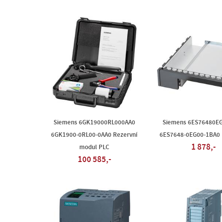
Siemens 6GK19000RL000AA0
Siemens 6ES76480E
6GK1900-0RL00-0AA0 Rezervní
6ES7648-0EG00-1BA0 P
1 878,-
modul PLC
100 585,-