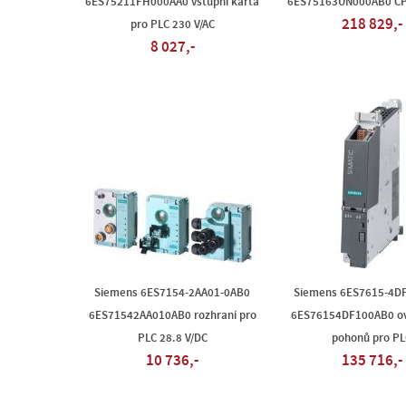
6ES75211FH000AA0 vstupní karta
6ES75163UN000AB0 CP
218 829,-
pro PLC 230 V/AC
8 027,-
Siemens 6ES7154-2AA01-0AB0
Siemens 6ES7615-4D
6ES71542AA010AB0 rozhraní pro
6ES76154DF100AB0 ov
PLC 28.8 V/DC
pohonů pro PL
10 736,-
135 716,-