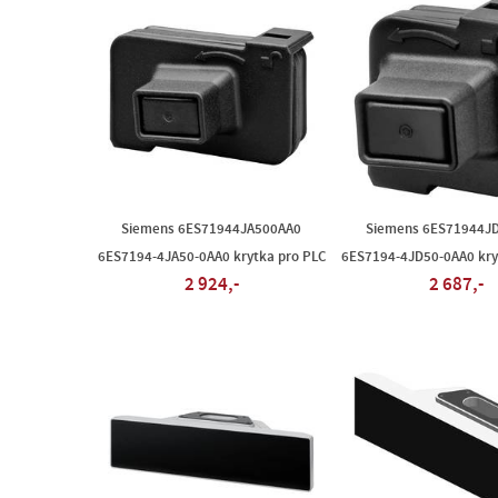
Siemens 6ES71944JA500AA0
Siemens 6ES71944J
6ES7194-4JA50-0AA0 krytka pro PLC
6ES7194-4JD50-0AA0 kry
2 924,-
2 687,-