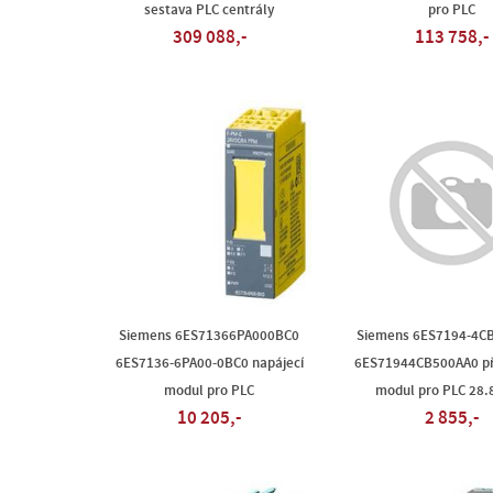
sestava PLC centrály
pro PLC
309 088,-
113 758,-
Siemens 6ES71366PA000BC0
Siemens 6ES7194-4C
6ES7136-6PA00-0BC0 napájecí
6ES71944CB500AA0 při
modul pro PLC
modul pro PLC 28.
10 205,-
2 855,-