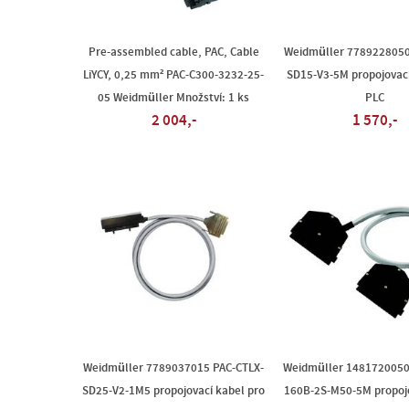
Pre-assembled cable, PAC, Cable
Weidmüller 7789228050
LiYCY, 0,25 mm² PAC-C300-3232-25-
SD15-V3-5M propojovací
05 Weidmüller Množství: 1 ks
PLC
2 004,-
1 570,-
Weidmüller 7789037015 PAC-CTLX-
Weidmüller 1481720050
SD25-V2-1M5 propojovací kabel pro
160B-2S-M50-5M propojo