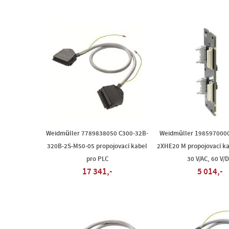
Weidmüller 7789838050 C300-32B-
Weidmüller 198597000
320B-2S-M50-05 propojovací kabel
2XHE20 M propojovací ka
pro PLC
30 V/AC, 60 V/
17 341,-
5 014,-