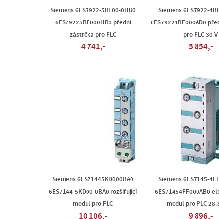
Siemens 6ES7922-5BF00-0HB0
Siemens 6ES7922-4B
6ES79225BF000HB0 přední
6ES79224BF000AD0 před
zástrčka pro PLC
pro PLC 30 V
4 741,-
5 854,-
Siemens 6ES71445KD000BA0
Siemens 6ES7145-4F
6ES7144-5KD00-0BA0 rozšiřující
6ES71454FF000AB0 ele
modul pro PLC
modul pro PLC 28.
10 106,-
9 896,-