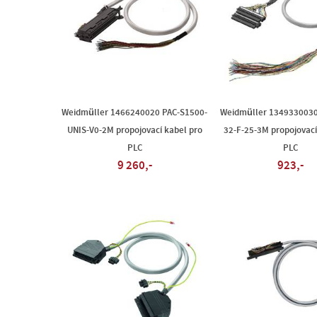
Weidmüller 1466240020 PAC-S1500-
Weidmüller 1349330030
UNIS-V0-2M propojovací kabel pro
32-F-25-3M propojovací
PLC
PLC
9 260,-
923,-