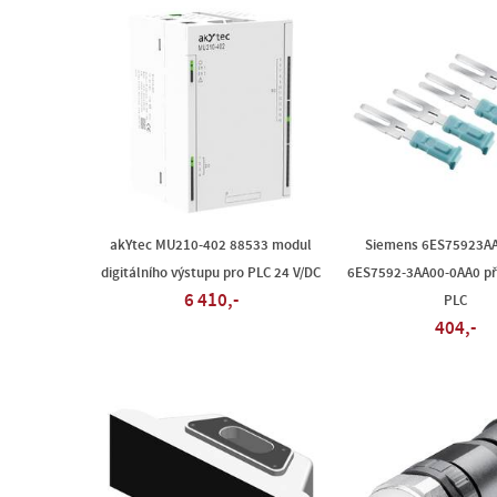
akYtec MU210-402 88533 modul
Siemens 6ES75923A
digitálního výstupu pro PLC 24 V/DC
6ES7592-3AA00-0AA0 pří
6 410,-
PLC
404,-