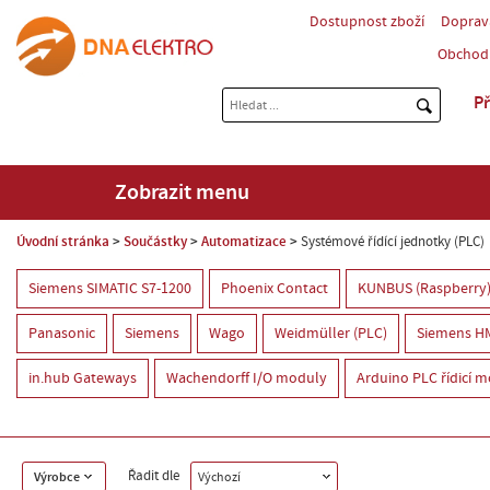
Dostupnost zboží
Doprav
Obchod
Př
Zobrazit menu
Úvodní stránka
Součástky
Automatizace
Systémové řídící jednotky (PLC)
Siemens SIMATIC S7-1200
Phoenix Contact
KUNBUS (Raspberry
Panasonic
Siemens
Wago
Weidmüller (PLC)
Siemens HM
in.hub Gateways
Wachendorff I/O moduly
Arduino PLC řídicí 
Řadit dle
Výrobce
Výchozí