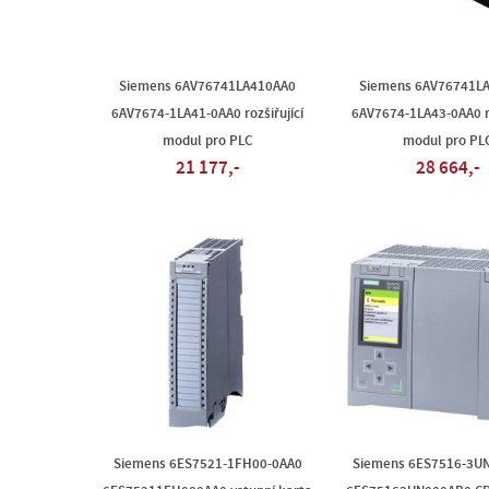
Siemens 6AV76741LA410AA0
Siemens 6AV76741L
6AV7674-1LA41-0AA0 rozšiřující
6AV7674-1LA43-0AA0 ro
modul pro PLC
modul pro PL
21 177,-
28 664,-
Siemens 6ES7521-1FH00-0AA0
Siemens 6ES7516-3U