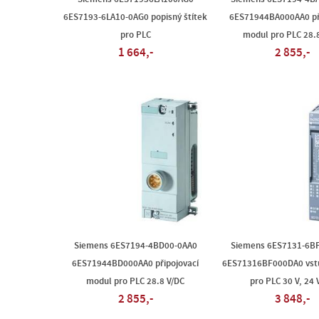
6ES7193-6LA10-0AG0 popisný štítek
6ES71944BA000AA0 při
pro PLC
modul pro PLC 28.
1 664,-
2 855,-
Siemens 6ES7194-4BD00-0AA0
Siemens 6ES7131-6B
6ES71944BD000AA0 připojovací
6ES71316BF000DA0 vst
modul pro PLC 28.8 V/DC
pro PLC 30 V, 24 
2 855,-
3 848,-