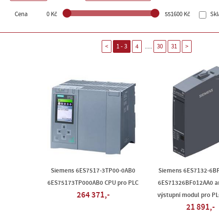
Cena
0 Kč
551600 Kč
Sk
.....
<
1 - 3
4
30
31
>
Siemens 6ES7517-3TP00-0AB0
Siemens 6ES7132-6B
6ES75173TP000AB0 CPU pro PLC
6ES71326BF012AA0 a
264 371,-
výstupní modul pro PL
21 891,-