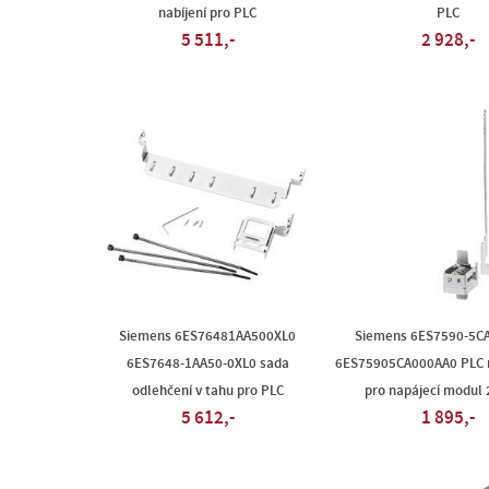
nabíjení pro PLC
PLC
5 511,-
2 928,-
Siemens 6ES76481AA500XL0
Siemens 6ES7590-5C
6ES7648-1AA50-0XL0 sada
6ES75905CA000AA0 PLC n
odlehčení v tahu pro PLC
pro napájecí modul 
5 612,-
1 895,-