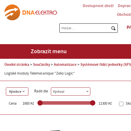
Dostupnost zboží
Doprav
Obchod
Př
Zobrazit menu
Úvodní stránka
Součástky
Automatizace
Systémové řídící jednotky (SPS
Logiské moduly Telemecanique "Zelio Logic"
Řadit dle
Výrobce
Výchozí
Cena
1900 Kč
11300 Kč
Sk