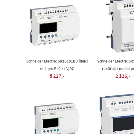
Schneider Electric SR2B201BD Řídicí
Schneider Electric S
relé pro PLC 24 V/DC
rozšiřující modul p
8 227,-
2 126,-