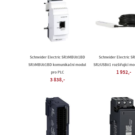
Schneider Electric SR3MBU01BD
Schneider Electric 
SR3MBU01BD komunikační modul
SR2USB01 rozšiřující mo
1 952,-
pro PLC
3 838,-