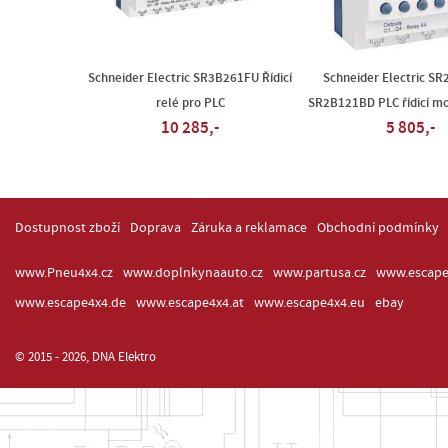
Schneider Electric SR3B261FU Řídicí
Schneider Electric S
relé pro PLC
SR2B121BD PLC řídicí mo
10 285,-
5 805,-
Dostupnost zboží
Doprava
Záruka a reklamace
Obchodní podmínky
www.Pneu4x4.cz
www.doplnkynaauto.cz
www.partusa.cz
www.escape
www.escape4x4.de
www.escape4x4.at
www.escape4x4.eu
ebay
© 2015 - 2026, DNA Elektro