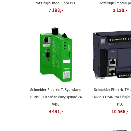
rozšiřující modul pro PLC
rozšiřující modul p
7 198,-
3 138,-
Schneider Electric TeSys-island
Schneider Electric T
TPRBCPFB sběrnicový spínač 24
TM221CE24R rozšiřující
V/DC
PLC
9 491,-
10 568,-