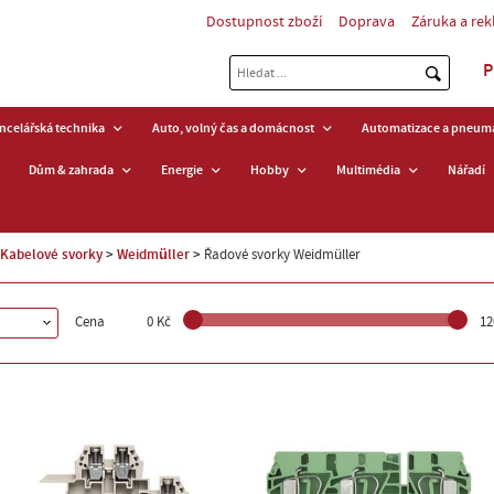
Dostupnost zboží
Doprava
Záruka a re
P
ancelářská technika
Auto, volný čas a domácnost
Automatizace a pneuma
Dům & zahrada
Energie
Hobby
Multimédia
Nářadí
Kabelové svorky
Weidmüller
Řadové svorky Weidmüller
Cena
0 Kč
12