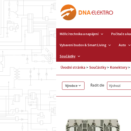
Měřicí technika a napájení
Počítače a k
Vybavení budov & Smart Living
Auto
Součástky
Úvodní stránka
Součástky
Konektory
Řadit dle
Výrobce
Výchozí