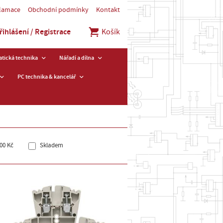
klamace
Obchodní podmínky
Kontakt
řihlášení / Registrace
Košík
tická technika
Nářadí a dílna
PC technika & kancelář
00 Kč
Skladem