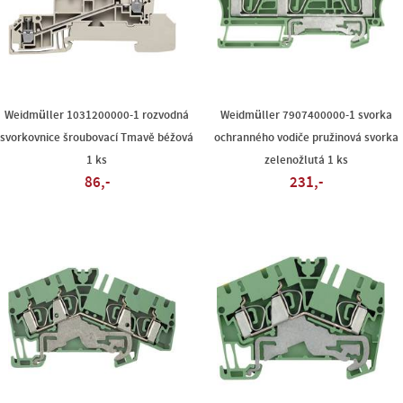
Weidmüller 1031200000-1 rozvodná
Weidmüller 7907400000-1 svorka
svorkovnice šroubovací Tmavě béžová
ochranného vodiče pružinová svorka
1 ks
zelenožlutá 1 ks
86,-
231,-