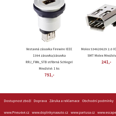
Vestavná zásuvka Firewire IEEE
Molex 534620629 2.0 I
1394 zásuvka/zásuvka
SMT Molex Množství
241,-
RRJ_FW6_STB stříbrná Schlegel
Množství: 1 ks
751,-
Dostupnost zboží
Doprava
Záruka a reklamace
Obchodní podmínky
www.Pneu4x4.cz
www.doplnkynaauto.cz
www.partusa.cz
www.escape