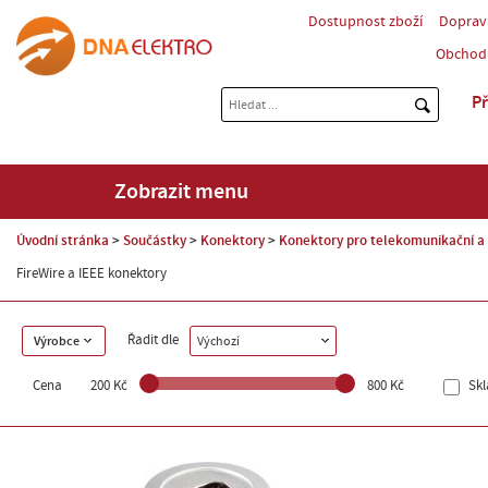
Dostupnost zboží
Doprav
Obchod
Př
Zobrazit menu
Úvodní stránka
Součástky
Konektory
Konektory pro telekomunikační a
FireWire a IEEE konektory
Řadit dle
Výrobce
Výchozí
Cena
200 Kč
800 Kč
Sk