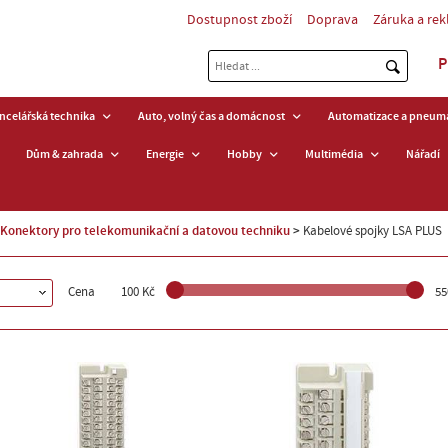
Dostupnost zboží
Doprava
Záruka a re
P
ancelářská technika
Auto, volný čas a domácnost
Automatizace a pneuma
Dům & zahrada
Energie
Hobby
Multimédia
Nářadí
Konektory pro telekomunikační a datovou techniku
Kabelové spojky LSA PLUS
Cena
100 Kč
55