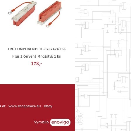
TRU COMPONENTS TC-6282424 LSA
Plus 2 červená Množství: 1 ks
178,-
.at
www.escape4x4.eu
ebay
Vyrobilo