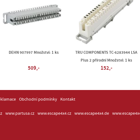
DEHN 907997 Množství: 1 ks
TRU COMPONENTS TC-6283944 LSA
Plus 2 přírodní Množství: 1 ks
509,-
152,-
eklamace
Obchodní podmínky
Kontakt
z
www.partusa.cz
www.escape4x4.cz
www.escape4x4.de
www.escape4x4