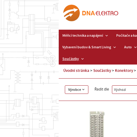
Měřicí technika a napájení
Počítače a k
Vybavení budov & Smart Living
Auto
Součástky
Úvodní stránka
Součástky
Konektory
Řadit dle
Výrobce
Výchozí