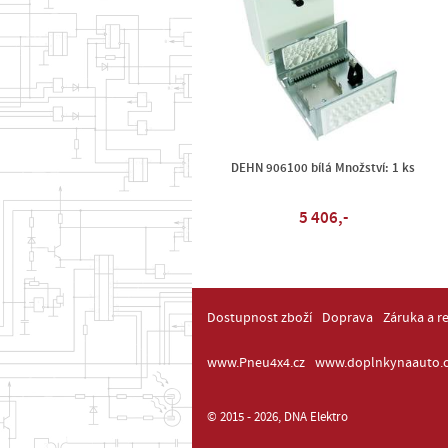
DEHN 906100 bílá Množství: 1 ks
5 406,-
Dostupnost zboží
Doprava
Záruka a r
www.Pneu4x4.cz
www.doplnkynaauto.c
© 2015 - 2026, DNA Elektro