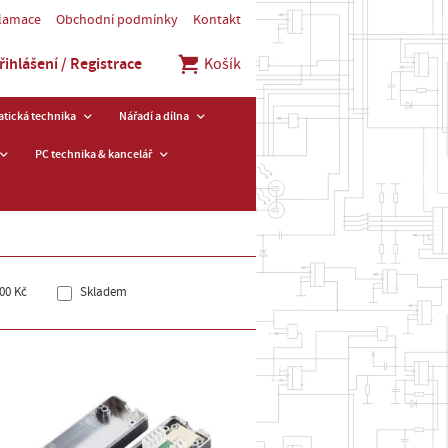
klamace
Obchodní podmínky
Kontakt
řihlášení / Registrace
Košík
tická technika
Nářadí a dílna
PC technika & kancelář
00 Kč
Skladem