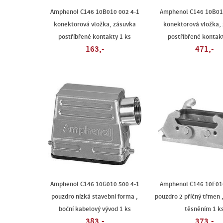
Amphenol C146 10B010 002 4-1
Amphenol C146 10B01
konektorová vložka, zásuvka
konektorová vložka,
postříbřené kontakty 1 ks
postříbřené kontakt
163,-
471,-
Amphenol C146 10G010 500 4-1
Amphenol C146 10F01
pouzdro nízká stavební forma ,
pouzdro 2 příčný třmen 
boční kabelový vývod 1 ks
těsněním 1 k
383,-
373,-