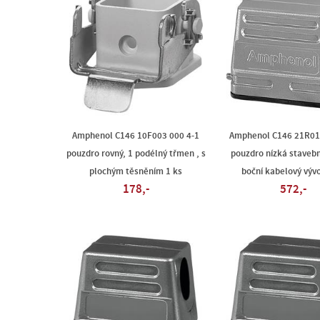
Amphenol C146 10F003 000 4-1
Amphenol C146 21R01
pouzdro rovný, 1 podélný třmen , s
pouzdro nízká stavebn
plochým těsněním 1 ks
boční kabelový vývo
178,-
572,-