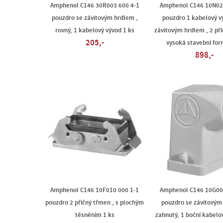
Amphenol C146 30R003 600 4-1
Amphenol C146 10N02
pouzdro se závitovým hrdlem ,
pouzdro 1 kabelový vý
rovný, 1 kabelový vývod 1 ks
závitovým hrdlem , 2 pří
205,-
vysoká stavební for
898,-
Amphenol C146 10F010 000 1-1
Amphenol C146 10G00
pouzdro 2 příčný třmen , s plochým
pouzdro se závitovým
těsněním 1 ks
zahnutý, 1 boční kabelov