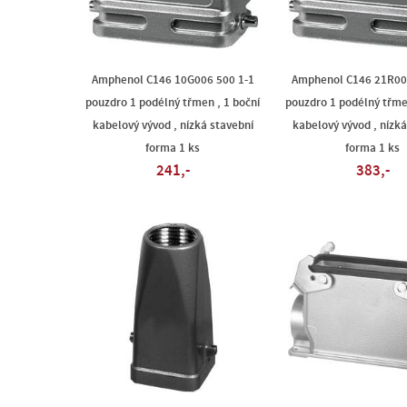
Amphenol C146 10G006 500 1-1
Amphenol C146 21R00
pouzdro 1 podélný třmen , 1 boční
pouzdro 1 podélný třmen
kabelový vývod , nízká stavební
kabelový vývod , nízká
forma 1 ks
forma 1 ks
241,-
383,-