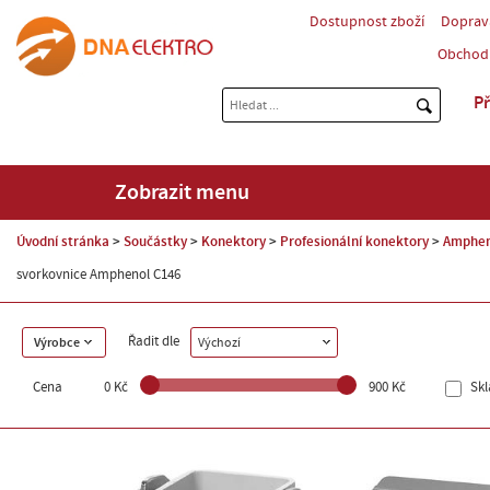
Dostupnost zboží
Doprav
Obchod
Př
Zobrazit menu
Úvodní stránka
Součástky
Konektory
Profesionální konektory
Amphen
svorkovnice Amphenol C146
Řadit dle
Výrobce
Výchozí
Cena
0 Kč
900 Kč
Sk