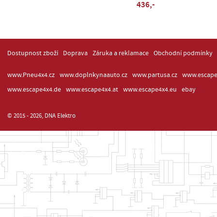
436,-
Dostupnost zboží
Doprava
Záruka a reklamace
Obchodní podmínky
www.Pneu4x4.cz
www.doplnkynaauto.cz
www.partusa.cz
www.escape
www.escape4x4.de
www.escape4x4.at
www.escape4x4.eu
ebay
© 2015 - 2026, DNA Elektro