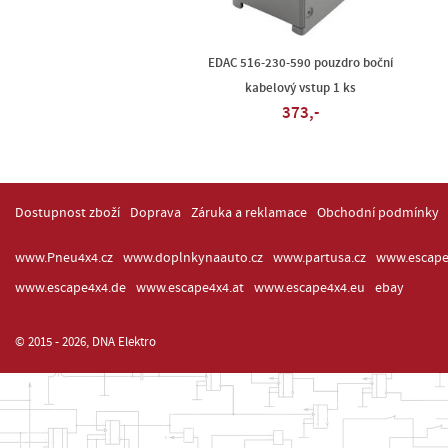
EDAC 516-230-590 pouzdro boční
kabelový vstup 1 ks
373,-
Dostupnost zboží
Doprava
Záruka a reklamace
Obchodní podmínky
www.Pneu4x4.cz
www.doplnkynaauto.cz
www.partusa.cz
www.escape
www.escape4x4.de
www.escape4x4.at
www.escape4x4.eu
ebay
© 2015 - 2026, DNA Elektro