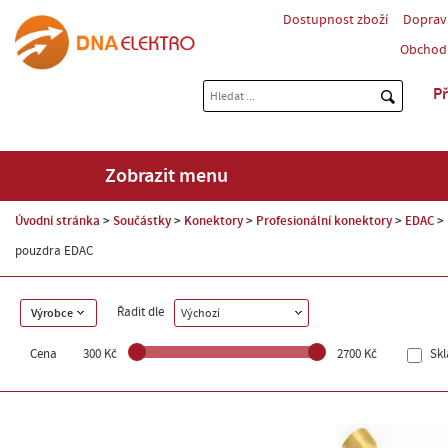
Dostupnost zboží
Doprav
Obchod
Př
Zobrazit menu
Úvodní stránka
Součástky
Konektory
Profesionální konektory
EDAC
pouzdra EDAC
Řadit dle
Výrobce
Výchozí
Cena
300 Kč
2700 Kč
Sk