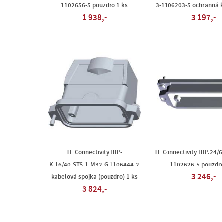
1102656-5 pouzdro 1 ks
3-1106203-5 ochranná k
1 938,-
3 197,-
TE Connectivity HIP-
TE Connectivity HIP.24/
K.16/40.STS.1.M32.G 1106444-2
1102626-5 pouzdro
3 246,-
kabelová spojka (pouzdro) 1 ks
3 824,-