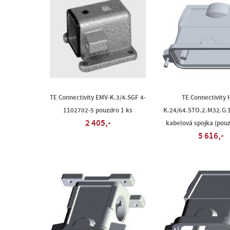
TE Connectivity EMV-K.3/4.SGF 4-
TE Connectivity 
1102702-5 pouzdro 1 ks
K.24/64.STO.2.M32.G 
2 405,-
kabelová spojka (pouz
5 616,-