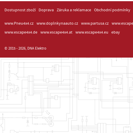
Dostupnost zboží
Doprava
Záruka a reklamace
Obchodní podmínky
www.Pneu4x4.cz
www.doplnkynaauto.cz
www.partusa.cz
www.escape
www.escape4x4.de
www.escape4x4.at
www.escape4x4.eu
ebay
© 2015 - 2026, DNA Elektro