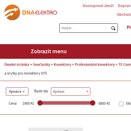
Dostupnost zboží
Doprav
Obchod
Př
Zobrazit menu
Úvodní stránka
Součástky
Konektory
Profesionální konektory
TE Conn
a krytky pro konektory HTS
Řadit dle
Výrobce
Výchozí
Cena
1900 Kč
6800 Kč
Sk