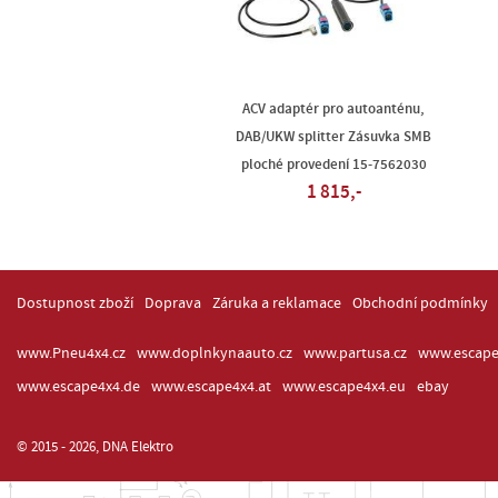
ACV adaptér pro autoanténu,
DAB/UKW splitter Zásuvka SMB
ploché provedení 15-7562030
1 815,-
Dostupnost zboží
Doprava
Záruka a reklamace
Obchodní podmínky
www.Pneu4x4.cz
www.doplnkynaauto.cz
www.partusa.cz
www.escape
www.escape4x4.de
www.escape4x4.at
www.escape4x4.eu
ebay
© 2015 - 2026, DNA Elektro