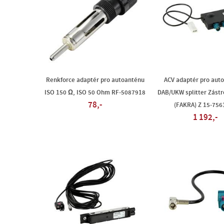
Renkforce adaptér pro autoanténu
ACV adaptér pro aut
ISO 150 Ω, ISO 50 Ohm RF-5087918
DAB/UKW splitter Zást
78,-
(FAKRA) Z 15-756
1 192,-