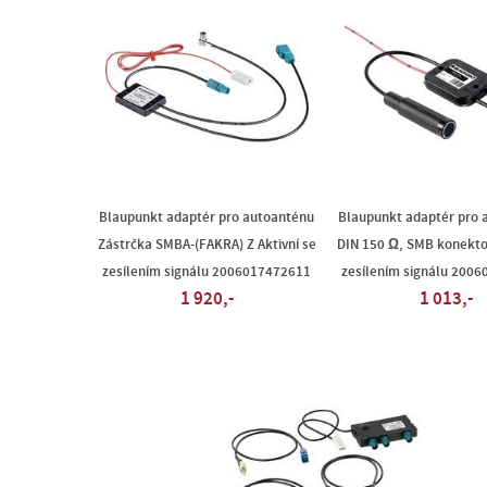
Blaupunkt adaptér pro autoanténu
Blaupunkt adaptér pro 
Zástrčka SMBA-(FAKRA) Z Aktivní se
DIN 150 Ω, SMB konektor
zesílením signálu 2006017472611
zesílením signálu 200
1 920,-
1 013,-