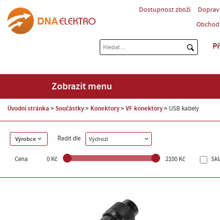
Dostupnost zboží
Doprav
Obchod
Př
Zobrazit menu
Úvodní stránka
Součástky
Konektory
VF konektory
USB kabely
Řadit dle
Výrobce
Výchozí
Cena
0 Kč
2100 Kč
Sk