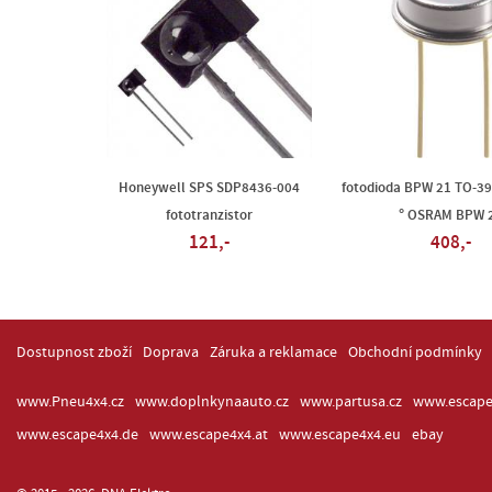
Honeywell SPS SDP8436-004
fotodioda BPW 21 TO-39
fototranzistor
° OSRAM BPW 
121,-
408,-
Dostupnost zboží
Doprava
Záruka a reklamace
Obchodní podmínky
www.Pneu4x4.cz
www.doplnkynaauto.cz
www.partusa.cz
www.escape
www.escape4x4.de
www.escape4x4.at
www.escape4x4.eu
ebay