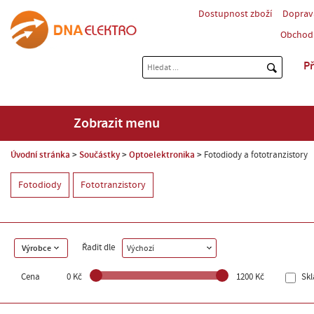
Dostupnost zboží
Doprav
Obchod
Př
Zobrazit menu
Úvodní stránka
Součástky
Optoelektronika
Fotodiody a fototranzistory
Fotodiody
Fototranzistory
Řadit dle
Výrobce
Výchozí
Cena
0 Kč
1200 Kč
Sk