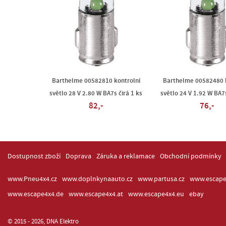
Barthelme 00582810 kontrolní
Barthelme 00582480 k
světlo 28 V 2.80 W BA7s čirá 1 ks
světlo 24 V 1.92 W BA7s
82,-
76,-
Dostupnost zboží
Doprava
Záruka a reklamace
Obchodní podmínky
www.Pneu4x4.cz
www.doplnkynaauto.cz
www.partusa.cz
www.escape
www.escape4x4.de
www.escape4x4.at
www.escape4x4.eu
ebay
© 2015 - 2026, DNA Elektro