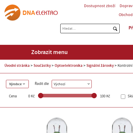
Dostupnost zboží
Doprav
Obchod
Př
Zobrazit menu
Úvodní stránka
Součástky
Optoelektronika
Signální žárovky
Kontrolní
Řadit dle
Výrobce
Výchozí
Cena
0 Kč
100 Kč
Sk