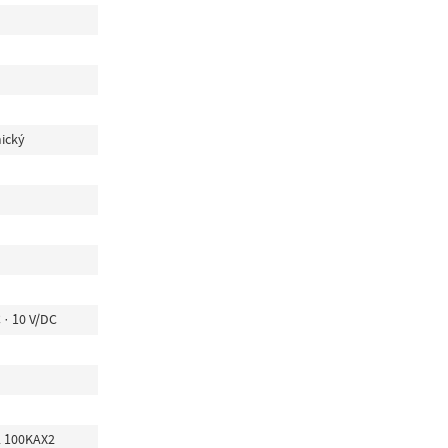
mický
 · 10 V/DC
 100KAX2