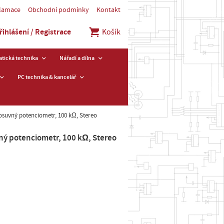
klamace
Obchodní podmínky
Kontakt
řihlášení / Registrace
Košík
tická technika
Nářadí a dílna
PC technika & kancelář
osuvný potenciometr, 100 kΩ, Stereo
ý potenciometr, 100 kΩ, Stereo