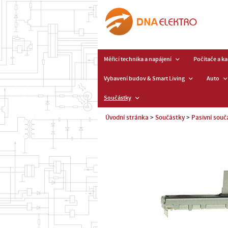
Měřicí technika a napájení
Počítače a k
Vybavení budov & Smart Living
Auto
Součástky
Úvodní stránka
Součástky
Pasivní souč