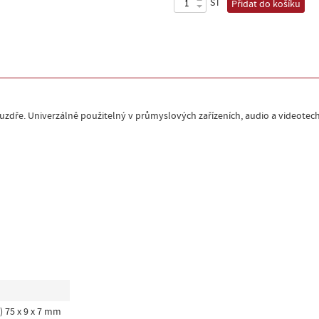
ST
Přidat do košíku
ře. Univerzálně použitelný v průmyslových zařízeních, audio a videotechn
v) 75 x 9 x 7 mm