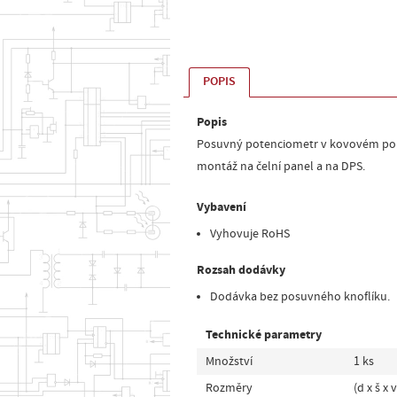
POPIS
Popis
Posuvný potenciometr v kovovém pouzd
montáž na čelní panel a na DPS.
Vybavení
Vyhovuje RoHS
Rozsah dodávky
Dodávka bez posuvného knoflíku.
Technické parametry
Množství
1 ks
Rozměry
(d x š x 