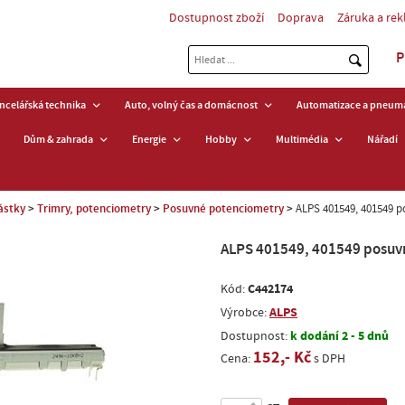
Dostupnost zboží
Doprava
Záruka a re
P
ancelářská technika
Auto, volný čas a domácnost
Automatizace a pneuma
Dům & zahrada
Energie
Hobby
Multimédia
Nářadí
ástky
Trimry, potenciometry
Posuvné potenciometry
ALPS 401549, 401549 p
ALPS 401549, 401549 posuvn
C442174
Kód:
ALPS
Výrobce:
k dodání 2 - 5 dnů
Dostupnost:
152,- Kč
Cena:
s DPH