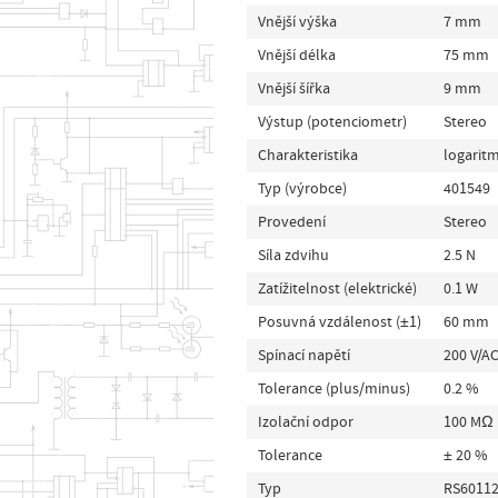
Vnější výška
7 mm
Vnější délka
75 mm
Vnější šířka
9 mm
Výstup (potenciometr)
Stereo
Charakteristika
logarit
Typ (výrobce)
401549
Provedení
Stereo
Síla zdvihu
2.5 N
Zatížitelnost (elektrické)
0.1 W
Posuvná vzdálenost (±1)
60 mm
Spínací napětí
200 V/AC
Tolerance (plus/minus)
0.2 %
Izolační odpor
100 MΩ
Tolerance
± 20 %
Typ
RS60112