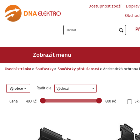
Dostupnost zboží
Doprav
Obchod
Př
Zobrazit menu
Úvodní stránka
Součástky
Součástky příslušenství
Antistatická ochrana
Řadit dle
Výrobce
Výchozí
Cena
400 Kč
600 Kč
Sk