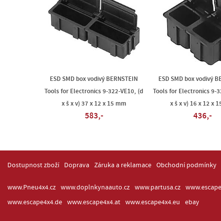
ESD SMD box vodivý BERNSTEIN
ESD SMD box vodivý 
Tools for Electronics 9-322-VE10, (d
Tools for Electronics 9-
x š x v) 37 x 12 x 15 mm
x š x v) 16 x 12 x
583,-
436,-
Dostupnost zboží
Doprava
Záruka a reklamace
Obchodní podmínky
www.Pneu4x4.cz
www.doplnkynaauto.cz
www.partusa.cz
www.escape
www.escape4x4.de
www.escape4x4.at
www.escape4x4.eu
ebay