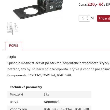
220,- Kč
Cena:
s D
ST
Přidat 
POPIS
Popis
Spínač je možné stlačit až po otevření odpružené bezpečnostní krytky. P
potřeba, aby byl spínač v poloze Vypnuto. Krytka je vhodná pro spína
Components: TC-R13-2, TC-R13-4, TC-R13-28.
Technické parametry
Množství
1 ks
Barva
karbonová
Vhodný pro
TC-R13-2 · TC-R13-4 · TC-R13-28