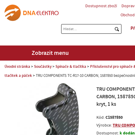
Dostupnost zboží
Doprav
Obchod
Př
Zobrazit menu
Úvodní stránka
Součástky
Spínače & tlačítka
Příslušenství pro spínače 
tlačítek a páček
TRU COMPONENTS TC-R17-10 CARBON, 1587850 bezpečnostní k
TRU COMPONENTS
CARBON, 1587850
kryt, 1 ks
C1587850
Kód:
TRU COMP
Výrobce:
k dodání
Dostupnost: