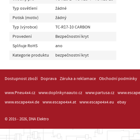
Typ osvětlení
žádné
Potisk (motiv)
žádný
Typ (výrobce)
TC-R17-10 CARBON
Provedení
Bezpečnostní kryt
Splňuje RoHS
ano
Kategorie produktu
bezpečnostní kryt
Dostupnost zboží
Doprava
Záruka a reklamace
Obchodní podmínky
www.Pneu4x4.cz
www.doplnkynaauto.cz
www.partusa.cz
www.escape
www.escape4x4.de
www.escape4x4.at
www.escape4x4.eu
ebay
© 2015 - 2026, DNA Elektro