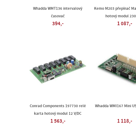
Whadda WMT136 intervalový
Kemo M203 přepínač Mas
časovač
hotový modul 230
394,-
1 087,-
Conrad Components 197730 relé
Whadda WMI167 Mini US
karta hotový modul 12 V/DC
1 563,-
1 118,-