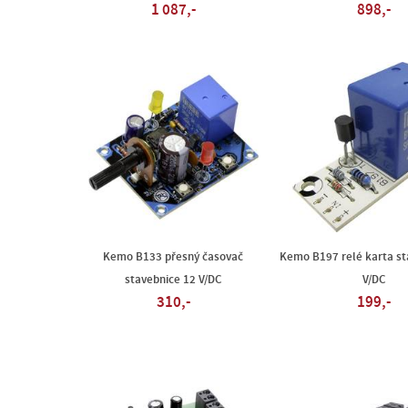
1 087,-
898,-
Kemo B133 přesný časovač
Kemo B197 relé karta st
stavebnice 12 V/DC
V/DC
310,-
199,-