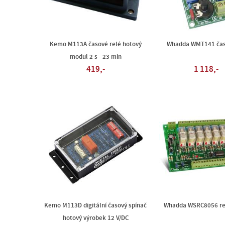
Kemo M113A časové relé hotový
Whadda WMT141 čas
modul 2 s - 23 min
419,-
1 118,-
Kemo M113D digitální časový spínač
Whadda WSRC8056 re
hotový výrobek 12 V/DC