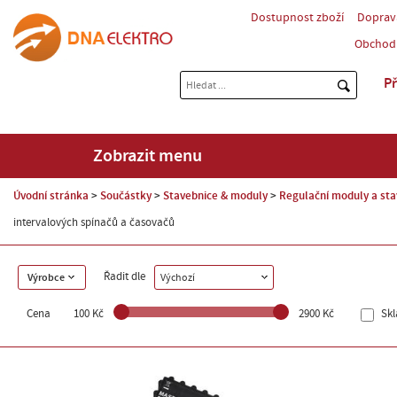
Dostupnost zboží
Doprav
Obchod
Př
Zobrazit menu
Úvodní stránka
Součástky
Stavebnice & moduly
Regulační moduly a sta
intervalových spínačů a časovačů
Řadit dle
Výrobce
Výchozí
Cena
100 Kč
2900 Kč
Sk