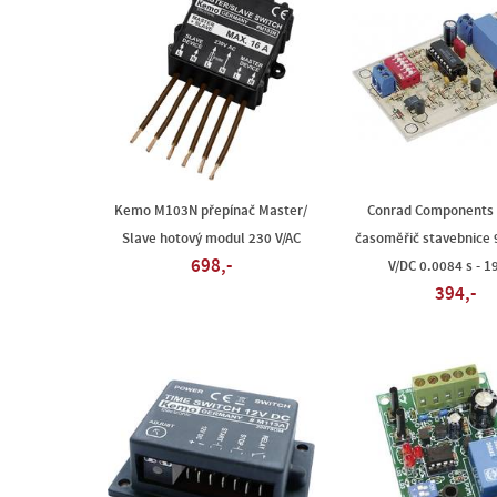
Kemo M103N přepínač Master/
Conrad Components
Slave hotový modul 230 V/AC
časoměřič stavebnice 9
698,-
V/DC 0.0084 s - 1
394,-