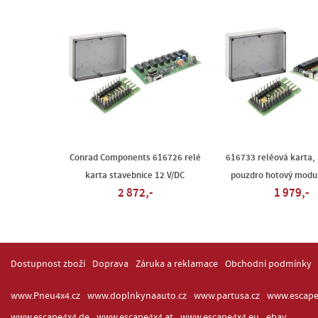
Conrad Components 616726 relé
616733 reléová karta,
karta stavebnice 12 V/DC
pouzdro hotový modul
2 872,-
1 979,-
Dostupnost zboží
Doprava
Záruka a reklamace
Obchodní podmínky
www.Pneu4x4.cz
www.doplnkynaauto.cz
www.partusa.cz
www.escape
www.escape4x4.de
www.escape4x4.at
www.escape4x4.eu
ebay