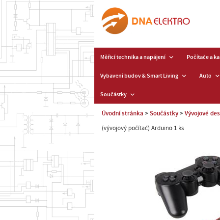
Měřicí technika a napájení
Počítače a k
Vybavení budov & Smart Living
Auto
Součástky
Úvodní stránka
Součástky
Vývojové de
(vývojový počítač) Arduino 1 ks