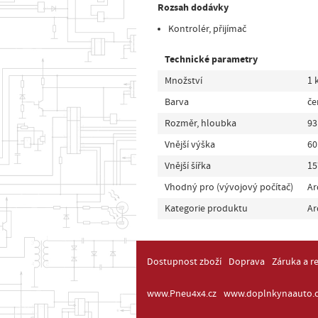
Rozsah dodávky
Kontrolér, přijímač
Technické parametry
Množství
1 
Barva
če
Rozměr, hloubka
9
Vnější výška
6
Vnější šířka
1
Vhodný pro (vývojový počítač)
Ar
Kategorie produktu
Ar
Dostupnost zboží
Doprava
Záruka a r
www.Pneu4x4.cz
www.doplnkynaauto.c