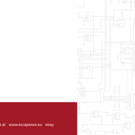
.at
www.escape4x4.eu
ebay