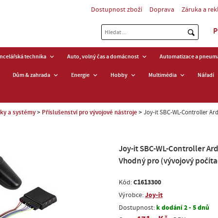
Dostupnost zboží
Doprava
Záruka a re
P
ancelářská technika
Auto, volný čas a domácnost
Automatizace a pneuma
Dům & zahrada
Energie
Hobby
Multimédia
Nářadí
sky a systémy
Příslušenství pro vývojové nástroje
Joy-it SBC-WL-Controller Ard
Joy-it SBC-WL-Controller Ard
Vhodný pro (vývojový počíta
C1613300
Kód:
Joy-it
Výrobce:
k dodání 2 - 5 dnů
Dostupnost: