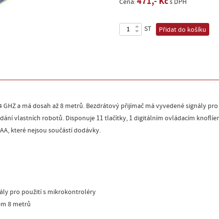
471,- Kč
Cena:
s DPH
ST
Přidat do košíku
4 GHZ a má dosah až 8 metrů. Bezdrátový přijímač má vyvedené signály pro ř
dání vlastních robotů. Disponuje 11 tlačítky, 1 digitálním ovládacím knofl
AAA, které nejsou součástí dodávky.
ály pro použití s mikrokontroléry
em 8 metrů