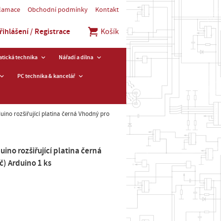
klamace
Obchodní podmínky
Kontakt
řihlášení / Registrace
Košík
tická technika
Nářadí a dílna
PC technika & kancelář
uino rozšiřující platina černá Vhodný pro
uino rozšiřující platina černá
č) Arduino 1 ks