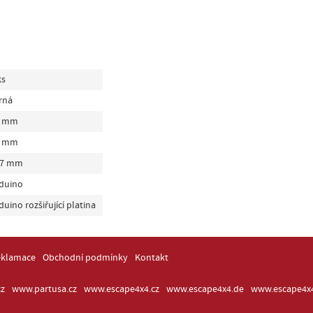
ks
rná
3 mm
0 mm
57 mm
duino
duino rozšiřující platina
eklamace
Obchodní podmínky
Kontakt
z
www.partusa.cz
www.escape4x4.cz
www.escape4x4.de
www.escape4x4