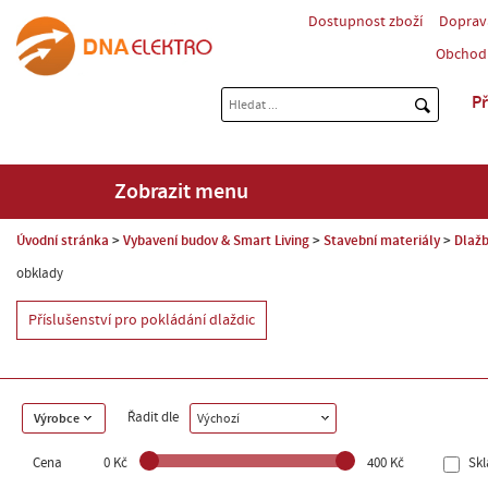
Dostupnost zboží
Doprav
Obchod
Př
Zobrazit menu
Úvodní stránka
Vybavení budov & Smart Living
Stavební materiály
Dlaž
obklady
Příslušenství pro pokládání dlaždic
Řadit dle
Výrobce
Výchozí
Cena
0 Kč
400 Kč
Sk