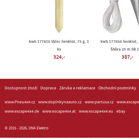
kwb 177810 Válec Senklot, 75 g. 1
kwb 177850 Senklot, 
ks
Šňůra 20 m SB 1
324,-
387,-
Dostupnost zboží
Doprava
Záruka a reklamace
Obchodní podmínky
www.Pneu4x4.cz
www.doplnkynaauto.cz
www.partusa.cz
www.escape
www.escape4x4.de
www.escape4x4.at
www.escape4x4.eu
ebay
© 2015 - 2026, DNA Elektro