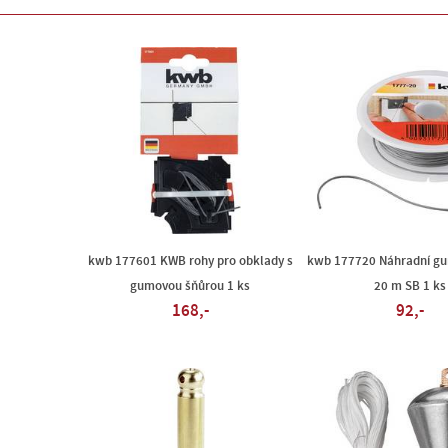
kwb 177601 KWB rohy pro obklady s
kwb 177720 Náhradní g
gumovou šňůrou 1 ks
20 m SB 1 ks
168,-
92,-