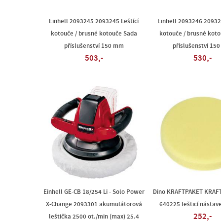
Einhell 2093245 2093245 Leštící
Einhell 2093246 20932
kotouče / brusné kotouče Sada
kotouče / brusné kot
příslušenství 150 mm
příslušenství 15
503,-
530,-
Einhell GE-CB 18/254 Li - Solo Power
Dino KRAFTPAKET KRAF
X-Change 2093301 akumulátorová
640225 lešticí násta
252,-
leštička 2500 ot./min (max) 25.4