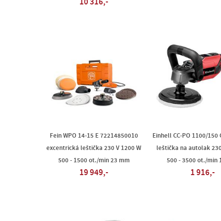
10 316,-
Fein WPO 14-15 E 72214850010
Einhell CC-PO 1100/150
excentrická leštička 230 V 1200 W
leštička na autolak 23
500 - 1500 ot./min 23 mm
500 - 3500 ot./min
19 949,-
1 916,-