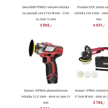
Dino KRAFTPAKET 640244 leštička
Proxxon EP/E 28680 ex
na autolak 230 V 710 W 800 - 2700
leštička 230 V 800 - 280
ot./min 75 mm
mm
3 905,-
4 037,-
Kunzer 7APM08 akumulátorová
Kunzer 7PM05 rotační l
leštička 12 V 2800 - 8000 ot./min 75
V 1500 W 600 - 3000 ot
3 764,-
mm