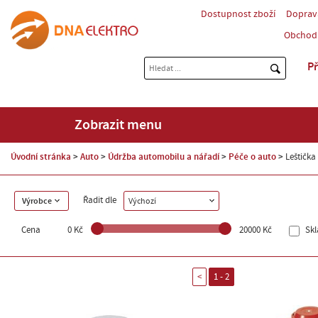
Dostupnost zboží
Doprav
Obchod
Př
Zobrazit menu
Úvodní stránka
Auto
Údržba automobilu a nářadí
Péče o auto
Leštička
Řadit dle
Výrobce
Výchozí
Cena
0 Kč
20000 Kč
Sk
<
1 - 2