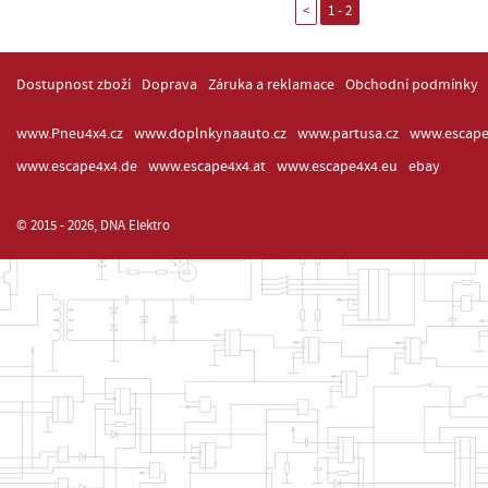
<
1 - 2
Dostupnost zboží
Doprava
Záruka a reklamace
Obchodní podmínky
www.Pneu4x4.cz
www.doplnkynaauto.cz
www.partusa.cz
www.escape
www.escape4x4.de
www.escape4x4.at
www.escape4x4.eu
ebay
© 2015 - 2026, DNA Elektro