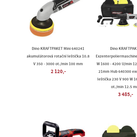
Dino KRAFTPAKET Mini 640241
Dino KRAFTPAK
akumulátorová rotační leštička 10.8
Exzenterpoliermaschine
V 350 - 3000 ot./min 100 mm
W 1600 - 4200 U/min 1
2 120,-
21mm Hub 640300 exc
leštička 230 V 900 W 1
ot./min 12.5 
3 485,-