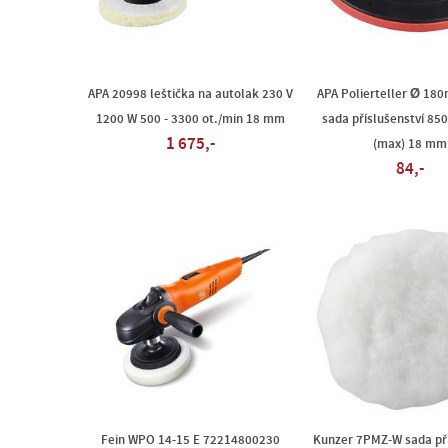
APA 20998 leštička na autolak 230 V
APA Polierteller Ø 18
1200 W 500 - 3300 ot./min 18 mm
sada příslušenství 850
1 675,-
(max) 18 mm
84,-
Fein WPO 14-15 E 72214800230
Kunzer 7PMZ-W sada pří