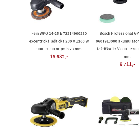
Fein WPO 14-25 E 72214900230
Bosch Professional G
excentrická leštička 230 V 1200 W
06019L3000 akumulátoro
900 - 2500 ot./min 23 mm
leštička 12 V 600 - 2200
15 682,-
mm
9 711,-