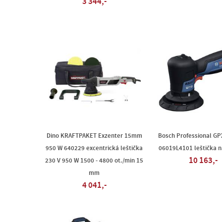
3 344,-
Dino KRAFTPAKET Exzenter 15mm
Bosch Professional GP
950 W 640229 excentrická leštička
06019L4101 leštička n
10 163,-
230 V 950 W 1500 - 4800 ot./min 15
mm
4 041,-