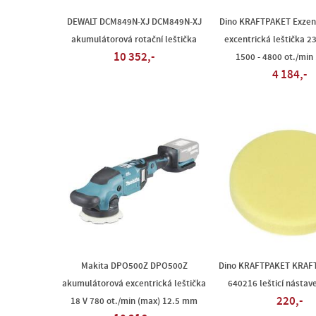
DEWALT DCM849N-XJ DCM849N-XJ
Dino KRAFTPAKET Exzen
akumulátorová rotační leštička
excentrická leštička 2
10 352,-
1500 - 4800 ot./mi
4 184,-
Makita DPO500Z DPO500Z
Dino KRAFTPAKET KRAF
akumulátorová excentrická leštička
640216 lešticí násta
220,-
18 V 780 ot./min (max) 12.5 mm