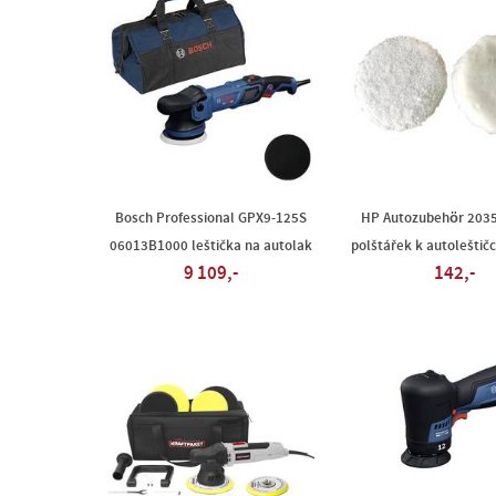
Bosch Professional GPX9-125S
HP Autozubehör 20356
06013B1000 leštička na autolak
polštářek k autolešti
9 109,-
142,-