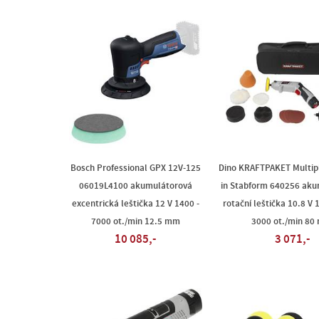
Bosch Professional GPX 12V-125
Dino KRAFTPAKET Multip
06019L4100 akumulátorová
in Stabform 640256 aku
excentrická leštička 12 V 1400 -
rotační leštička 10.8 V 
7000 ot./min 12.5 mm
3000 ot./min 80
10 085,-
3 071,-