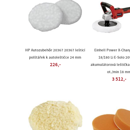
HP Autozubehör 20367 20367 lešticí
Einhell Power X-Chan
polštářek k autoleštičce 24 mm
18/180 Li E-Solo 2
226,-
akumulátorová leštička
ot./min 18 m
3 512,-