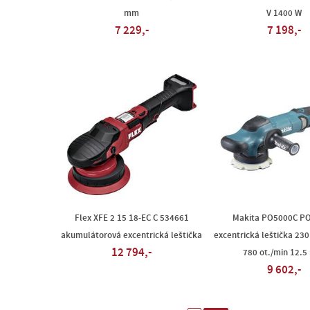
mm
V 1400 W
7 229,-
7 198,-
Flex XFE 2 15 18-EC C 534661
Makita PO5000C P
akumulátorová excentrická leštička
excentrická leštička 230
12 794,-
780 ot./min 12.
9 602,-