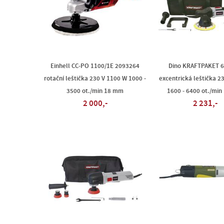
Einhell CC-PO 1100/1E 2093264
Dino KRAFTPAKET 
rotační leštička 230 V 1100 W 1000 -
excentrická leštička 2
3500 ot./min 18 mm
1600 - 6400 ot./mi
2 000,-
2 231,-