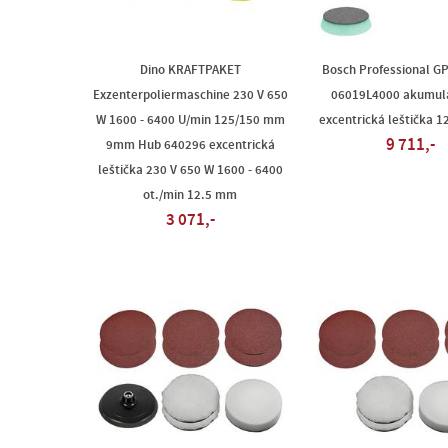
Dino KRAFTPAKET
Bosch Professional G
Exzenterpoliermaschine 230 V 650
06019L4000 akumul
W 1600 - 6400 U/min 125/150 mm
excentrická leštička 
9 711,-
9mm Hub 640296 excentrická
leštička 230 V 650 W 1600 - 6400
ot./min 12.5 mm
3 071,-