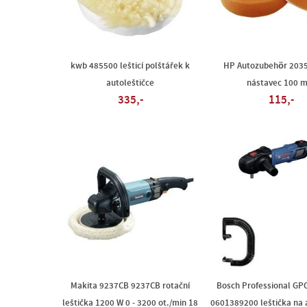
kwb 485500 lešticí polštářek k
HP Autozubehör 20357
autoleštičce
nástavec 100 
335,-
115,-
Makita 9237CB 9237CB rotační
Bosch Professional GP
leštička 1200 W 0 - 3200 ot./min 18
0601389200 leštička na 