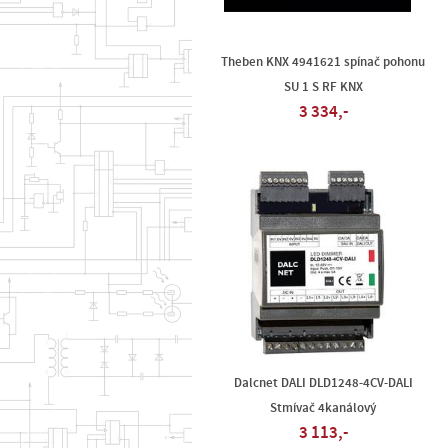
Theben KNX 4941621 spínač pohonu
SU 1 S RF KNX
3 334,-
Dalcnet DALI DLD1248-4CV-DALI
Stmívač 4kanálový
3 113,-