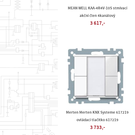
MEAN WELL KAA-4R4V-10S stmívací
akční člen 4kanálový
3 617,-
Merten Merten KNX Systeme 617219
ovládací tlačítko 617219
3 733,-