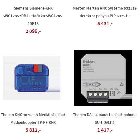
Siemens Siemens-KNX
Merten Merten KNX Systeme 632519
5WG12852DB13 tlačítko 5WG1285-
detektor pohybu PIR 632519
6 431,-
2DB13
2 099,-
Theben KNX 9070868 Mediální spínač
Theben DALI 4940091 spínač pohonu
Medienkoppler TP-RF KNX
SU 1 DALI-2
5 812,-
1 437,-