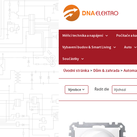
Měřicí technika a napájení
Počítače a k
Vybavení budov & Smart Living
Auto
Součástky
Úvodní stránka
Dům & zahrada
Automa
Řadit dle
Výrobce
Výchozí