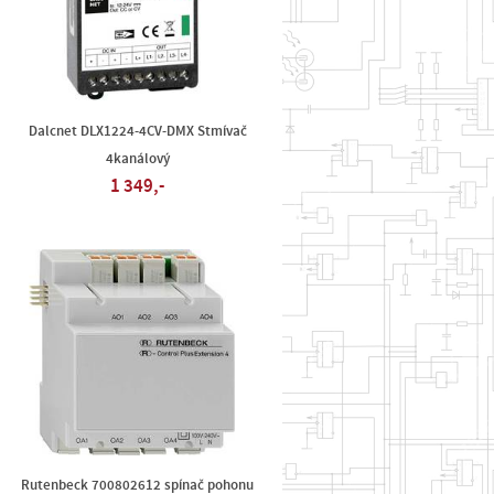
Dalcnet DLX1224-4CV-DMX Stmívač
4kanálový
1 349,-
Rutenbeck 700802612 spínač pohonu