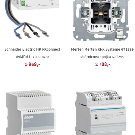
Schneider Electric HK NXconnect
Merten Merten KNX Systeme 671299
A9MEM1570 senzor
sběrnicová spojka 671299
5 969,-
2 788,-