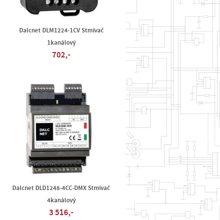
Dalcnet DLM1224-1CV Stmívač
1kanálový
702,-
Dalcnet DLD1248-4CC-DMX Stmívač
4kanálový
3 516,-