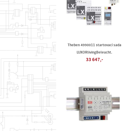
Theben 4990011 startovací sada
LUXORlivingBeleucht.
33 647,-