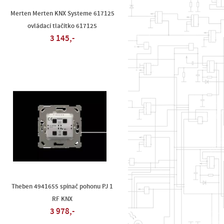
Merten Merten KNX Systeme 617125
ovládací tlačítko 617125
3 145,-
Theben 4941655 spínač pohonu PJ 1
RF KNX
3 978,-