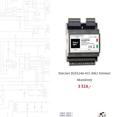
Dalcnet DLD1248-4CC-DALI Stmívač
4kanálový
3 516,-