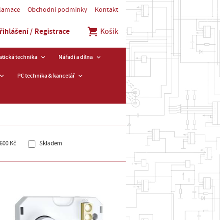
klamace
Obchodní podmínky
Kontakt
řihlášení / Registrace
Košík
tická technika
Nářadí a dílna
PC technika & kancelář
600 Kč
Skladem