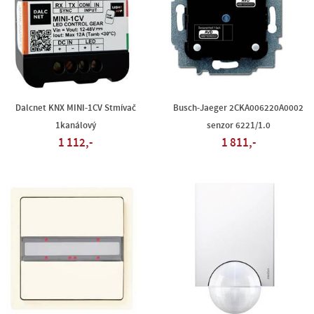
Dalcnet KNX MINI-1CV Stmívač
Busch-Jaeger 2CKA006220A0002
1kanálový
senzor 6221/1.0
1 112,-
1 811,-