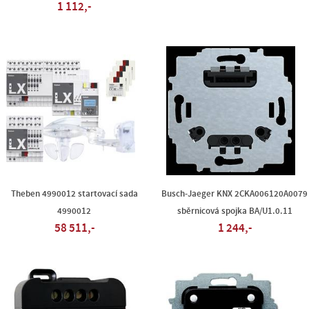
1 112,-
Theben 4990012 startovací sada
Busch-Jaeger KNX 2CKA006120A0079
4990012
sběrnicová spojka BA/U1.0.11
58 511,-
1 244,-