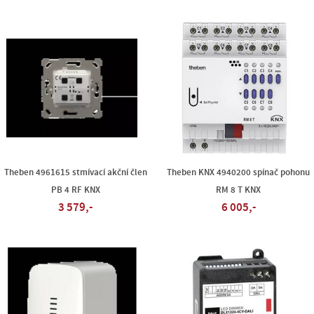
Theben 4961615 stmívací akční člen
Theben KNX 4940200 spínač pohonu
PB 4 RF KNX
RM 8 T KNX
3 579,-
6 005,-