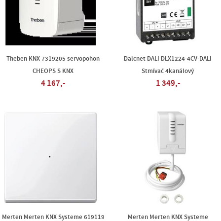
Theben KNX 7319205 servopohon
Dalcnet DALI DLX1224-4CV-DALI
CHEOPS S KNX
Stmívač 4kanálový
4 167,-
1 349,-
Merten Merten KNX Systeme 619119
Merten Merten KNX Systeme