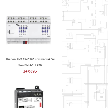
Theben KNX 4940285 stmívací akční
člen DM 8-2 T KNX
14 069,-