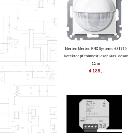
Merten Merten KNX Systeme 631719
Detektor přítomnosti osob Max. dosah
12 m
4 188,-