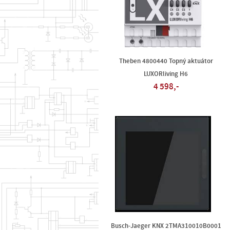
Theben 4800440 Topný aktuátor
LUXORliving H6
4 598,-
Busch-Jaeger KNX 2TMA310010B0001