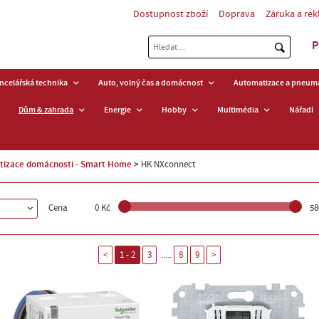
Dostupnost zboží
Doprava
Záruka a re
P
ancelářská technika
Auto, volný čas a domácnost
Automatizace a pneuma
Dům & zahrada
Energie
Hobby
Multimédia
Nářadí
tizace domácnosti - Smart Home
HK NXconnect
Cena
0 Kč
58
.....
<
1 - 2
3
8
9
>