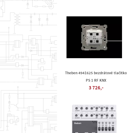
Theben 4941625 bezdrátové tlačítko
PS 1 RF KNX
3 726,-