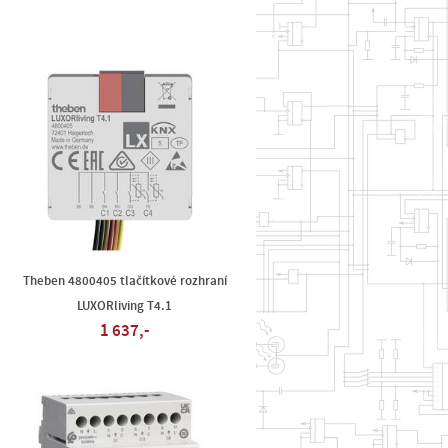
Theben 4800405 tlačítkové rozhraní
LUXORliving T4.1
1 637,-