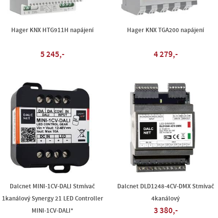
Hager KNX HTG911H napájení
Hager KNX TGA200 napájení
5 245,-
4 279,-
Dalcnet MINI-1CV-DALI Stmívač
Dalcnet DLD1248-4CV-DMX Stmívač
1kanálový Synergy 21 LED Controller
4kanálový
3 380,-
MINI-1CV-DALI*