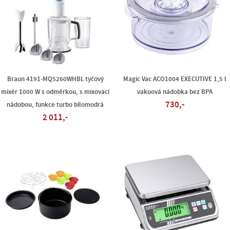
Braun 4191-MQ5260WHBL tyčový
Magic Vac ACO1004 EXECUTIVE 1,5 l
mixér 1000 W s odměrkou, s mixovací
vakuová nádobka bez BPA
730,-
nádobou, funkce turbo bílomodrá
2 011,-