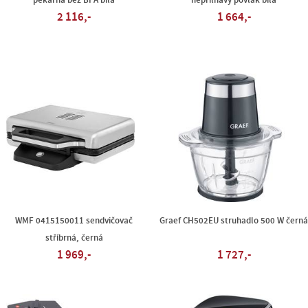
pekárna bez BPA bílá
nepřilnavý povlak bílá
2 116,-
1 664,-
WMF 0415150011 sendvičovač
Graef CH502EU struhadlo 500 W čern
stříbrná, černá
1 969,-
1 727,-