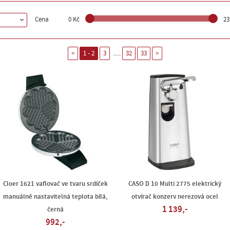
Cena
0 Kč
23
.....
<
1 - 2
3
32
33
>
Cloer 1621 vaflovač ve tvaru srdíček
CASO D 10 Multi 2775 elektrický
manuálně nastavitelná teplota bílá,
otvírač konzerv nerezová ocel
1 139,-
černá
992,-