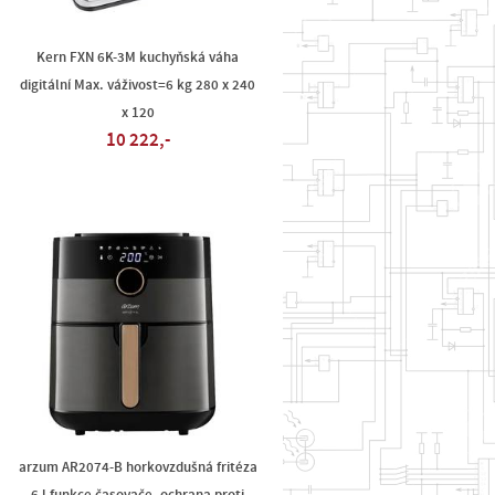
Kern FXN 6K-3M kuchyňská váha
digitální Max. váživost=6 kg 280 x 240
x 120
10 222,-
arzum AR2074-B horkovzdušná fritéza