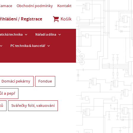
klamace
Obchodní podmínky
Kontakt
řihlášení / Registrace
Košík
tická technika
Nářadí a dílna
PC technika & kancelář
Domácí pekárny
Fondue
ůl a pepř
tů
Svářečky folií, vakuování