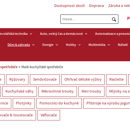
Dostupnost zboží
Doprava
Záruka a re
P
ancelářská technika
Auto, volný čas a domácnost
Automatizace a pneuma
Dům & zahrada
Energie
Hobby
Multimédia
Nářadí
spotřebiče
Malé kuchyňské spotřebiče
e
Rýžovary
Sendvičovače
Ohřívač dětské výživy
Raclette
Kuchyňské váhy
Mikrovlnné trouby
Mini trouby
Mlýnky na s
hrnce
Plotýnky
Pomocníci do kuchyně
Přístroje na výrobu jogur
ovače & toustovače
Vaflovače