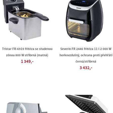
Tristar FR-6919 fritéza se studenou
Severin FR 2446 fritéza 11 l 2 000 W
zónou 800 W stříbrná (matná)
horkovzdušný, ochrana proti přehřátí
1 349,-
černá/stříbrná
3 432,-