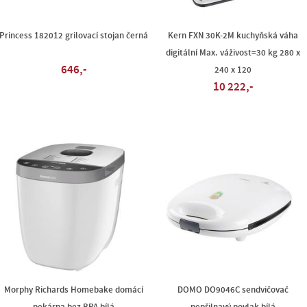
Princess 182012 grilovací stojan černá
Kern FXN 30K-2M kuchyňská váha
digitální Max. váživost=30 kg 280 x
646,-
240 x 120
10 222,-
Morphy Richards Homebake domácí
DOMO DO9046C sendvičovač