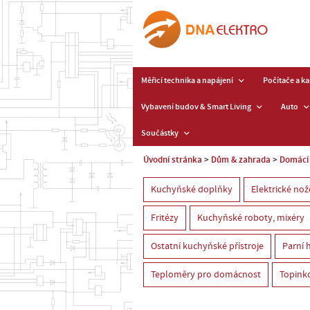
Měřicí technika a napájení
Počítače a k
Vybavení budov & Smart Living
Auto
Součástky
Úvodní stránka
Dům & zahrada
Domácí 
Kuchyňské doplňky
Elektrické nož
Fritézy
Kuchyňské roboty, mixéry
Ostatní kuchyňské přístroje
Parní 
Teploměry pro domácnost
Topink