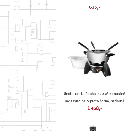
635,-
Unold 48615 fondue 500 W manuálně
nastavitelná teplota černá, stříbrná
1 458,-