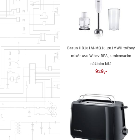
Braun HB101AI-MQ10.201MWH tyčový
mixér 450 W bez BPA, s mixovacím
náčiním bílá
929,-