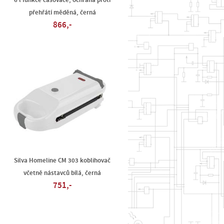
6 l funkce časovače, ochrana proti
přehřátí měděná, černá
866,-
á
Silva Homeline CM 303 koblihovač
včetně nástavců bílá, černá
751,-