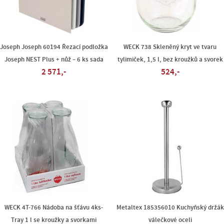
Joseph Joseph 60194 Řezací podložka
WECK 738 Skleněný kryt ve tvaru
Joseph NEST Plus + nůž – 6 ks sada
tylimiček, 1,5 l, bez kroužků a svorek
2 571,-
524,-
WECK 4T-766 Nádoba na šťávu 4ks-
Metaltex 185356010 Kuchyňský držák
Tray 1 l se kroužky a svorkami
válečkové oceli