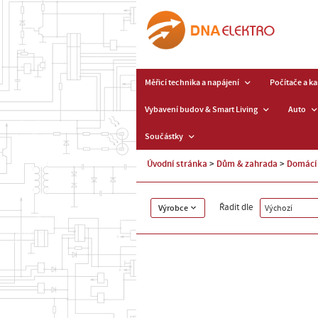
Měřicí technika a napájení
Počítače a k
Vybavení budov & Smart Living
Auto
Součástky
Úvodní stránka
Dům & zahrada
Domácí 
Řadit dle
Výrobce
Výchozí