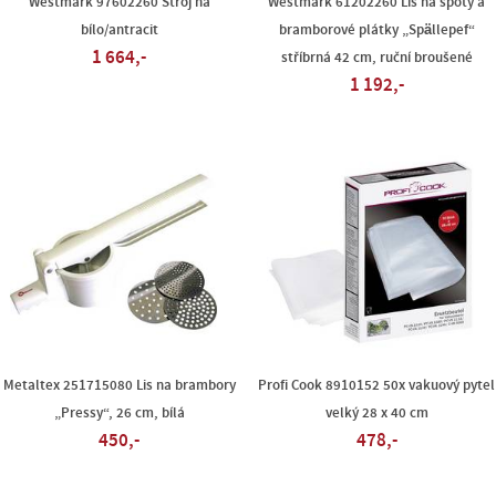
Westmark 97602260 Stroj na
Westmark 61202260 Lis na špoty a
bílo/antracit
bramborové plátky „Spällepef“
1 664,-
stříbrná 42 cm, ruční broušené
1 192,-
Metaltex 251715080 Lis na brambory
Profi Cook 8910152 50x vakuový pytel
„Pressy“, 26 cm, bílá
velký 28 x 40 cm
450,-
478,-