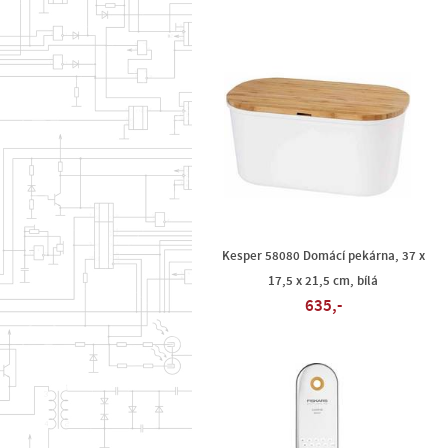
Kesper 58080 Domácí pekárna, 37 x
17,5 x 21,5 cm, bílá
635,-