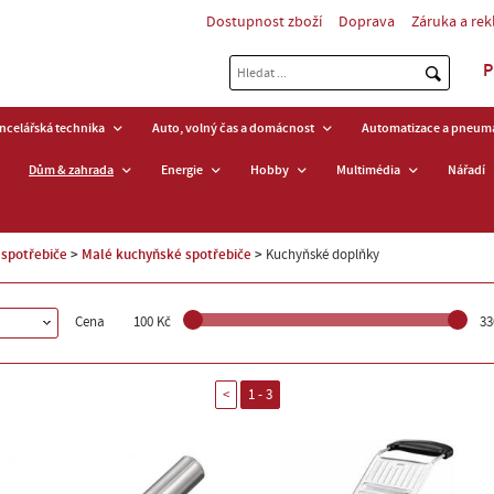
Dostupnost zboží
Doprava
Záruka a re
P
ancelářská technika
Auto, volný čas a domácnost
Automatizace a pneuma
Dům & zahrada
Energie
Hobby
Multimédia
Nářadí
spotřebiče
Malé kuchyňské spotřebiče
Kuchyňské doplňky
Cena
100 Kč
33
<
1 - 3