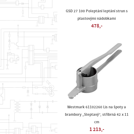
GSD 27 100 Poleptání leptání strun s
plastovými nádobkami
478,-
Westmark 61102260 Lis na špoty a
brambory „Sleptavý“, stříbrná 42 x 11
cm
1 213,-