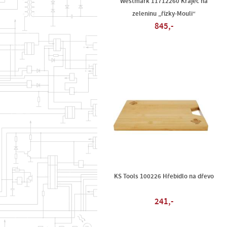
Westmark 11712260 Kráječ na
zeleninu „řízky-Mouli“
845,-
KS Tools 100226 Hřebidlo na dřevo
241,-