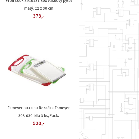
Profi Cook 8910151 50x vakuový pytel
malý, 22 x 30 cm
373,-
Esmeyer 303-030 Řezačka Esmeyer
303-030 bílá 3 ks/Pack.
520,-