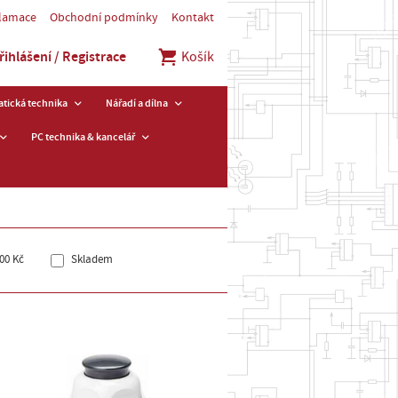
klamace
Obchodní podmínky
Kontakt
řihlášení / Registrace
Košík
tická technika
Nářadí a dílna
PC technika & kancelář
00 Kč
Skladem