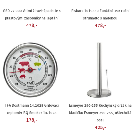
GSD 27 000 Velmi žíravé špachtle s
Fiskars 1019530 Funkční tvar ruční
plastovými zásobníky na leptání
struhadlo s nádobou
478,-
478,-
TFA Dostmann 14.1028 Grilovací
Esmeyer 290-255 Kuchyňský držák na
teploměr BQ Smoker 14.1028
kladičku Esmeyer 290-255, ušlechtilá
178,-
ocel
425,-