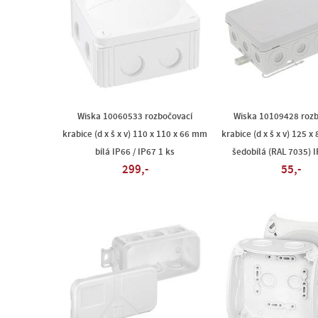
Wiska 10060533 rozbočovací
Wiska 10109428 rozb
krabice (d x š x v) 110 x 110 x 66 mm
krabice (d x š x v) 125 
bílá IP66 / IP67 1 ks
šedobílá (RAL 7035) I
299,-
55,-