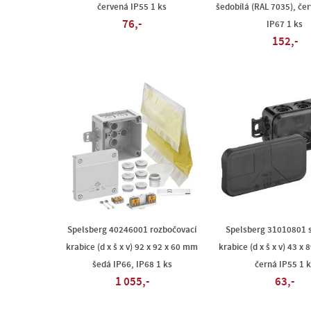
červená IP55 1 ks
šedobílá (RAL 7035), čer
76,-
IP67 1 ks
152,-
Spelsberg 40246001 rozbočovací
Spelsberg 31010801 s
krabice (d x š x v) 92 x 92 x 60 mm
krabice (d x š x v) 43 x
šedá IP66, IP68 1 ks
černá IP55 1 k
1 055,-
63,-