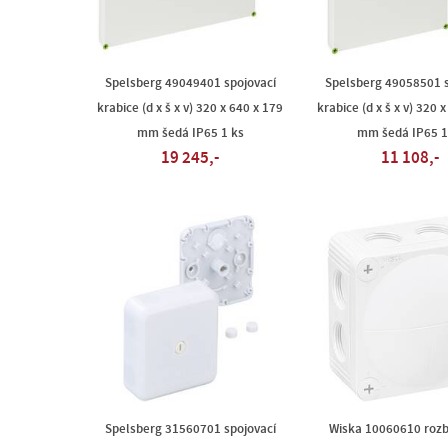
Spelsberg 49049401 spojovací
Spelsberg 49058501 s
krabice (d x š x v) 320 x 640 x 179
krabice (d x š x v) 320 
mm šedá IP65 1 ks
mm šedá IP65 1
19 245,-
11 108,-
Spelsberg 31560701 spojovací
Wiska 10060610 rozb