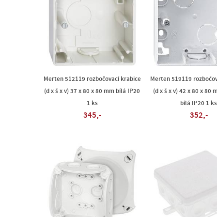
Merten 512119 rozbočovací krabice
Merten 519119 rozbočov
(d x š x v) 37 x 80 x 80 mm bílá IP20
(d x š x v) 42 x 80 x 80
1 ks
bílá IP20 1 ks
345,-
352,-