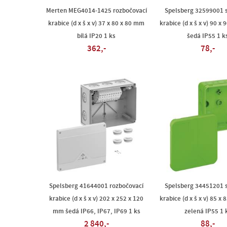
Merten MEG4014-1425 rozbočovací
Spelsberg 32599001 s
krabice (d x š x v) 37 x 80 x 80 mm
krabice (d x š x v) 90 x
bílá IP20 1 ks
šedá IP55 1 k
362,-
78,-
Spelsberg 41644001 rozbočovací
Spelsberg 34451201 s
krabice (d x š x v) 202 x 252 x 120
krabice (d x š x v) 85 x
mm šedá IP66, IP67, IP69 1 ks
zelená IP55 1 
2 840,-
88,-