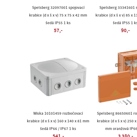
Spelsberg 32097001 spojovací
Spelsberg 33341601 s
krabice (d x š x v) 75 x 75 x 42 mm
krabice (d x š x v) 85 x
šedá IP55 1 ks
šedá IP55 1 k
57,-
90,-
Wiska 10101459 rozbočovací
Spelsberg 86650601 ro
krabice (d x š x v) 160 x 140 x 81 mm
krabice (d x š x v) 250 
šedá IP66 / IP67 1 ks
mm oranžová IP66
541,-
3 380,-