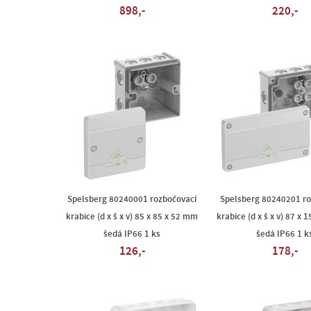
898,-
220,-
Spelsberg 80240001 rozbočovací
Spelsberg 80240201 ro
krabice (d x š x v) 85 x 85 x 52 mm
krabice (d x š x v) 87 x
šedá IP66 1 ks
šedá IP66 1 k
126,-
178,-