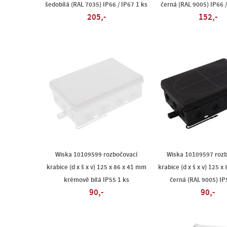
šedobílá (RAL 7035) IP66 / IP67 1 ks
černá (RAL 9005) IP66 /
205,-
152,-
Wiska 10109599 rozbočovací
Wiska 10109597 rozb
krabice (d x š x v) 125 x 86 x 41 mm
krabice (d x š x v) 125 
krémově bílá IP55 1 ks
černá (RAL 9005) IP
90,-
90,-