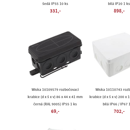
šedá IP55 10 ks
bílá IP20 1 ks
331,-
898,-
Wiska 10109579 rozbočovací
Wiska 10110743 rozb
krabice (d x š x v) 86 x 44 x 41 mm
krabice (d x š x v) 200 x
černá (RAL 9005) IP55 1 ks
bílá IP66 / IP67 
69,-
702,-