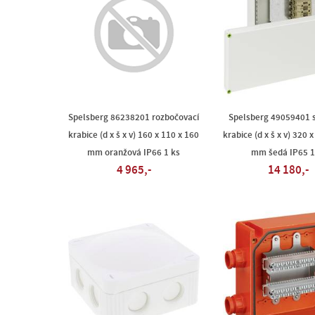
Spelsberg 86238201 rozbočovací
Spelsberg 49059401 s
krabice (d x š x v) 160 x 110 x 160
krabice (d x š x v) 320 
mm oranžová IP66 1 ks
mm šedá IP65 1
4 965,-
14 180,-