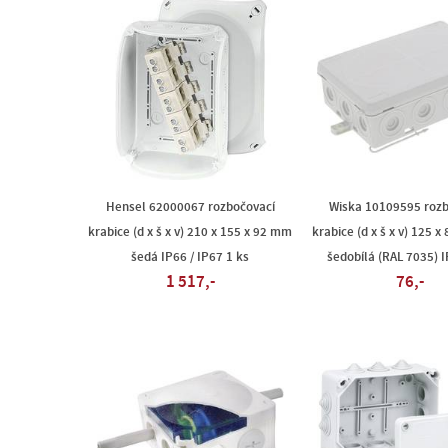
Hensel 62000067 rozbočovací
Wiska 10109595 rozb
krabice (d x š x v) 210 x 155 x 92 mm
krabice (d x š x v) 125 
šedá IP66 / IP67 1 ks
šedobílá (RAL 7035) I
1 517,-
76,-