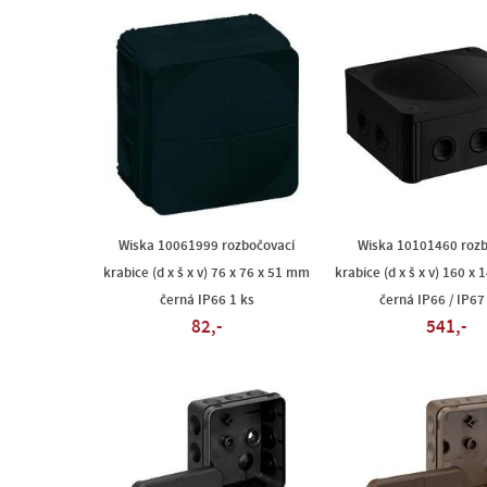
Wiska 10061999 rozbočovací
Wiska 10101460 rozb
krabice (d x š x v) 76 x 76 x 51 mm
krabice (d x š x v) 160 x
černá IP66 1 ks
černá IP66 / IP67
82,-
541,-