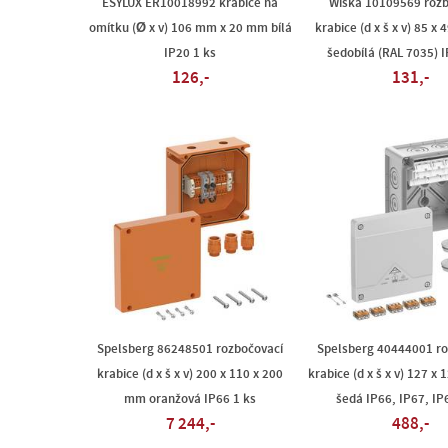
ESYLUX ER10018992 krabice na
Wiska 10109569 rozb
omítku (Ø x v) 106 mm x 20 mm bílá
krabice (d x š x v) 85 x
IP20 1 ks
šedobílá (RAL 7035) I
126,-
131,-
Spelsberg 86248501 rozbočovací
Spelsberg 40444001 ro
krabice (d x š x v) 200 x 110 x 200
krabice (d x š x v) 127 x
mm oranžová IP66 1 ks
šedá IP66, IP67, IP
7 244,-
488,-