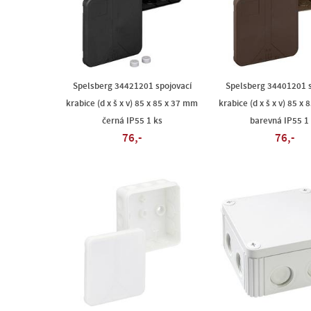
Spelsberg 34421201 spojovací
Spelsberg 34401201 s
krabice (d x š x v) 85 x 85 x 37 mm
krabice (d x š x v) 85 x
černá IP55 1 ks
barevná IP55 1
76,-
76,-