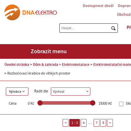
Dostupnost zboží
Doprav
Obchod
Př
Zobrazit menu
Úvodní stránka
Dům & zahrada
Elektroinstalace
Elektroinstalační mate
Rozbočovací krabice do vlhkých prostor
Řadit dle
Výrobce
Výchozí
Cena
0 Kč
19300 Kč
Sk
.....
<
1 - 3
4
7
8
>