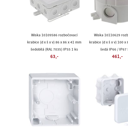
Wiska 10109586 rozbočovací
Wiska 10110629 rozb
krabice (d x š x v) 86 x 86 x 41 mm
krabice (d x š x v) 100 
šedobílá (RAL 7035) IP55 1 ks
šedá IP66 / IP67 
63,-
461,-