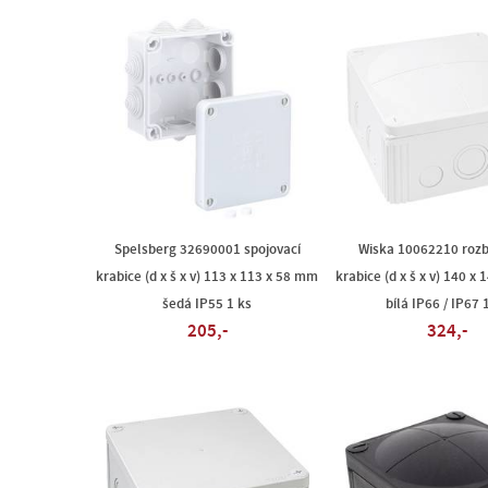
Spelsberg 32690001 spojovací
Wiska 10062210 rozb
krabice (d x š x v) 113 x 113 x 58 mm
krabice (d x š x v) 140 x
šedá IP55 1 ks
bílá IP66 / IP67 
205,-
324,-