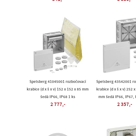
Spelsberg 41045001 rozbočovací
Spelsberg 43542001 ro
krabice (d x š x v) 152 x 152 x 85 mm
krabice (d x š x v) 252 
šedá IP66, IP68 1 ks
mm šedá IP66, IP67, 
2 777,-
2 357,-