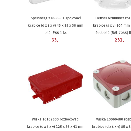
Spelsberg 31060801 spojovací
Hensel 62000002 roz
krabice (d x š x v) 43 x 89 x 38 mm
krabice (š x v) 104 m
bílá IP55 1 ks
šedobílá (RAL 7035) I
63,-
231,-
Wiska 10109600 rozbočovací
Wiska 10060480 rozb
krabice (d x š x v) 125 x 86 x 41 mm
krabice (d x š x v) 85 x