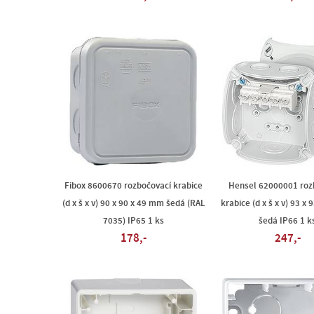
Fibox 8600670 rozbočovací krabice
Hensel 62000001 roz
(d x š x v) 90 x 90 x 49 mm šedá (RAL
krabice (d x š x v) 93 x
7035) IP65 1 ks
šedá IP66 1 k
178,-
247,-