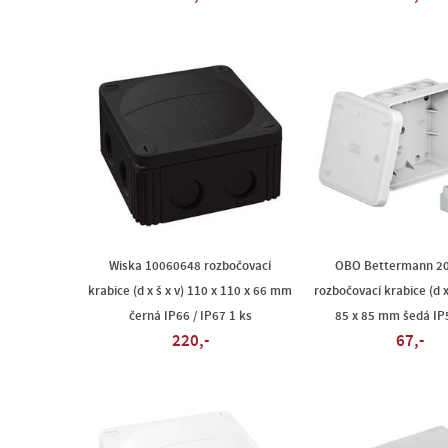
Wiska 10060648 rozbočovací
OBO Bettermann 2
krabice (d x š x v) 110 x 110 x 66 mm
rozbočovací krabice (d x 
černá IP66 / IP67 1 ks
85 x 85 mm šedá IP
220,-
67,-