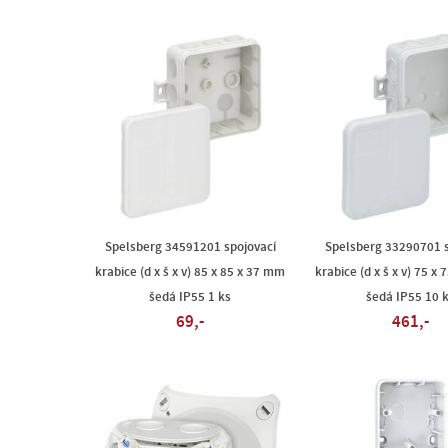
Spelsberg 34591201 spojovací
Spelsberg 33290701 s
krabice (d x š x v) 85 x 85 x 37 mm
krabice (d x š x v) 75 x
šedá IP55 1 ks
šedá IP55 10 
69,-
461,-