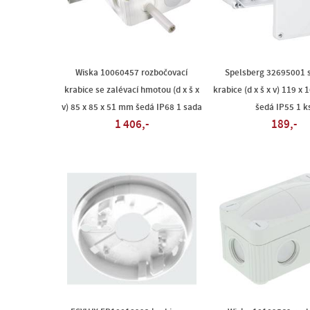
Wiska 10060457 rozbočovací
Spelsberg 32695001 s
krabice se zalévací hmotou (d x š x
krabice (d x š x v) 119 x
v) 85 x 85 x 51 mm šedá IP68 1 sada
šedá IP55 1 k
1 406,-
189,-