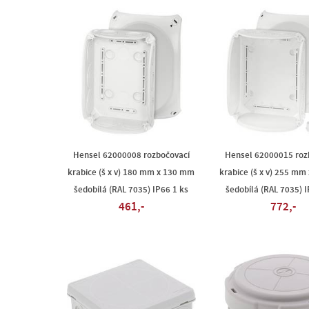
Hensel 62000008 rozbočovací
Hensel 62000015 roz
krabice (š x v) 180 mm x 130 mm
krabice (š x v) 255 m
šedobílá (RAL 7035) IP66 1 ks
šedobílá (RAL 7035) I
461,-
772,-