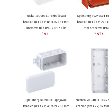
Wiska 10060611 rozbočovací
Spelsberg 86240501 ro
krabice (d x š x v) 85 x 85 x 51 mm
krabice (d x š x v) 200 
krémově bílá IP66 / IP67 1 ks
mm oranžová IP66
152,-
7 517,-
Spelsberg 31090801 spojovací
Merten MEG4034-1425 r
krabice (d x š x v) 43 x 89 x 38 mm
krabice (d x š x v) 37 x