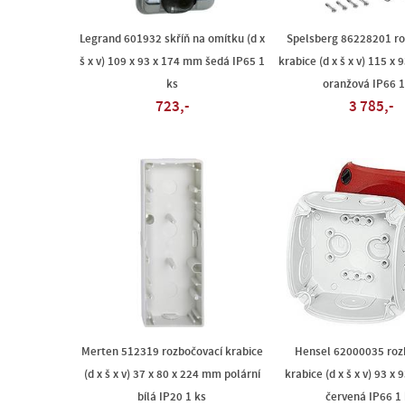
Legrand 601932 skříň na omítku (d x
Spelsberg 86228201 ro
š x v) 109 x 93 x 174 mm šedá IP65 1
krabice (d x š x v) 115 x
ks
oranžová IP66 1
723,-
3 785,-
Merten 512319 rozbočovací krabice
Hensel 62000035 roz
(d x š x v) 37 x 80 x 224 mm polární
krabice (d x š x v) 93 x
bílá IP20 1 ks
červená IP66 1