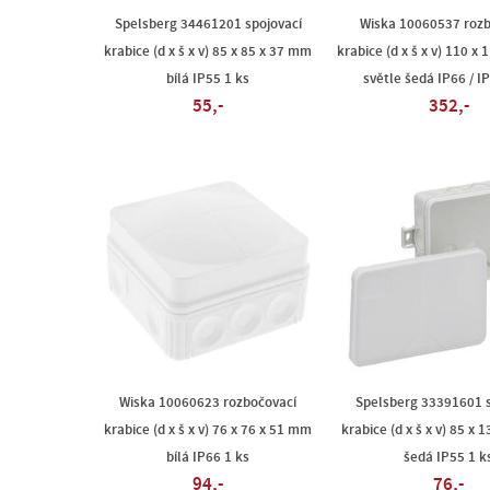
Spelsberg 34461201 spojovací
Wiska 10060537 rozb
krabice (d x š x v) 85 x 85 x 37 mm
krabice (d x š x v) 110 x
bílá IP55 1 ks
světle šedá IP66 / I
55,-
352,-
Wiska 10060623 rozbočovací
Spelsberg 33391601 s
krabice (d x š x v) 76 x 76 x 51 mm
krabice (d x š x v) 85 x
bílá IP66 1 ks
šedá IP55 1 k
94,-
76,-