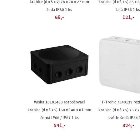
krabice (d x š x v) 78 x 78 x 27 mm
krabice (d x š x v) 85 x
šedá IP30 1 ks
bílá IP66 1 ks
69,-
121,-
Wiska 10101463 rozbočovací
F-Tronic 7340139 roz
krabice (d x š x v) 160 x 140 x 81 mm
krabice (d x š x v) 75 x
černá IP66 / IP67 1 ks
světle šedá IP54 
541,-
324,-