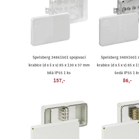
Spelsberg 34861601 spojovací
Spelsberg 34891601 s
krabice (d x š x v) 85 x 130 x 37 mm
krabice (d x š x v) 85 x
bílá IP55 1 ks
šedá IP55 1 k
157,-
86,-