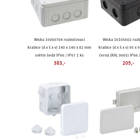
Wiska 10060704 rozbočovací
Wiska 10105602 rozb
krabice (d x š x v) 140 x 140 x 82 mm
krabice (d x š x v) 95 x
světle šedá IP66 / IP67 1 ks
černá (RAL 9005) IP66 /
383,-
205,-