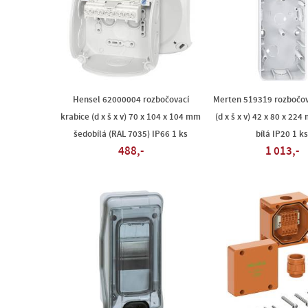
Hensel 62000004 rozbočovací
Merten 519319 rozbočov
krabice (d x š x v) 70 x 104 x 104 mm
(d x š x v) 42 x 80 x 224
šedobílá (RAL 7035) IP66 1 ks
bílá IP20 1 ks
488,-
1 013,-