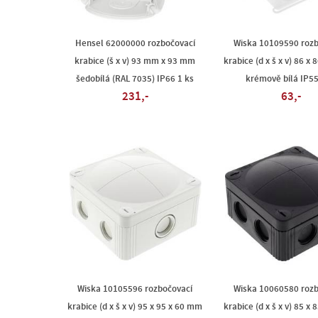
Hensel 62000000 rozbočovací
Wiska 10109590 rozb
krabice (š x v) 93 mm x 93 mm
krabice (d x š x v) 86 x
šedobílá (RAL 7035) IP66 1 ks
krémově bílá IP55
231,-
63,-
Wiska 10105596 rozbočovací
Wiska 10060580 rozb
krabice (d x š x v) 95 x 95 x 60 mm
krabice (d x š x v) 85 x