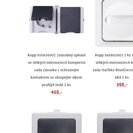
Kopp 950656001 2násobný spínání
Kopp 560802003 1 ks s
ve vlhkých místnostech kompletní
vlhkých místnostech 
sada zásuvka s ochranným
sada tlačítko BlueElectr
kontaktem se sklopným víkem
bílá 1 ks
398,-
proAQA šedá 1 ks
408,-