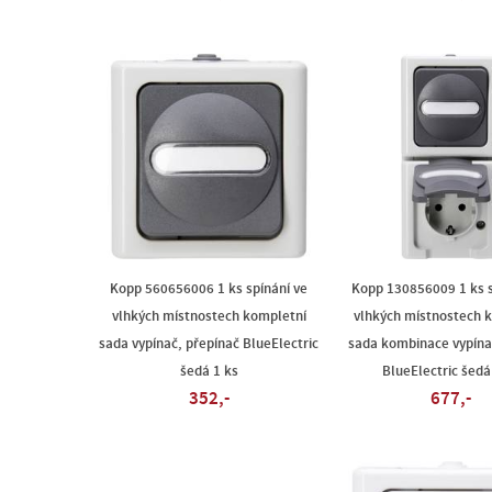
Kopp 560656006 1 ks spínání ve
Kopp 130856009 1 ks s
vlhkých místnostech kompletní
vlhkých místnostech 
sada vypínač, přepínač BlueElectric
sada kombinace vypína
šedá 1 ks
BlueElectric šedá
352,-
677,-