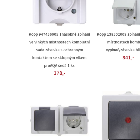
Kopp 947456005 1násobné spínání
Kopp 138502009 spínání
ve vlhkých místnostech kompletní
místnostech komb
sada zásuvka s ochranným
vypínač/zásuvka bíl
341,-
kontaktem se sklopným víkem
proAQA šedá 1 ks
178,-