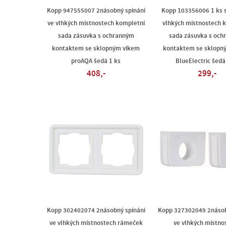
Kopp 947555007 2násobný spínání
Kopp 103356006 1 ks s
ve vlhkých místnostech kompletní
vlhkých místnostech 
sada zásuvka s ochranným
sada zásuvka s och
kontaktem se sklopným víkem
kontaktem se sklopn
proAQA šedá 1 ks
BlueElectric šedá
408,-
299,-
Kopp 302402074 2násobný spínání
Kopp 327302049 2násob
ve vlhkých místnostech rámeček
ve vlhkých místno