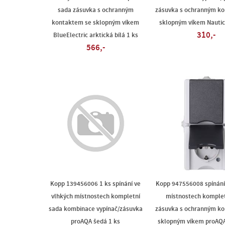
sada zásuvka s ochranným
zásuvka s ochranným k
kontaktem se sklopným víkem
sklopným víkem Nautic
310,-
BlueElectric arktická bílá 1 ks
566,-
Kopp 139456006 1 ks spínání ve
Kopp 947556008 spínání
vlhkých místnostech kompletní
místnostech komplet
sada kombinace vypínač/zásuvka
zásuvka s ochranným k
proAQA šedá 1 ks
sklopným víkem proAQA