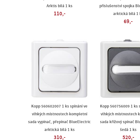
Arktis bílá 1 ks
příslušenství spojka Bl
110,-
arktická bílá 1 
69,-
Kopp 560602007 1 ks spínání ve
Kopp 560756009 1 ks s
vlhkých místnostech kompletní
vlhkých místnostech 
sada vypínač, přepínač BlueElectric
sada křížový spínač Bl
arktická bílá 1 ks
šedá 1 ks
310,-
520,-