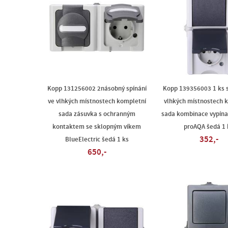
Kopp 131256002 2násobný spínání
Kopp 139356003 1 ks s
ve vlhkých místnostech kompletní
vlhkých místnostech 
sada zásuvka s ochranným
sada kombinace vypína
kontaktem se sklopným víkem
proAQA šedá 1 
352,-
BlueElectric šedá 1 ks
650,-