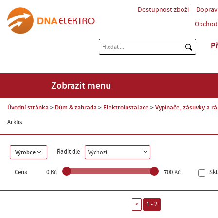
Dostupnost zboží
Doprav
Obchod
Př
Zobrazit menu
Úvodní stránka
Dům & zahrada
Elektroinstalace
Vypínače, zásuvky a r
Arktis
Řadit dle
Výrobce
Výchozí
Cena
0 Kč
700 Kč
Sk
<
1 - 2