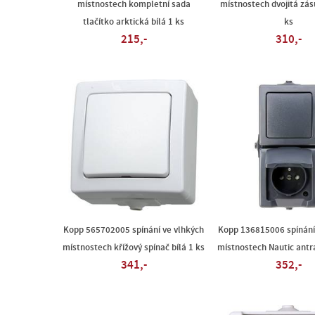
místnostech kompletní sada
místnostech dvojitá zás
tlačítko arktická bílá 1 ks
ks
215,-
310,-
Kopp 565702005 spínání ve vlhkých
Kopp 136815006 spínání
místnostech křížový spínač bílá 1 ks
místnostech Nautic antra
341,-
352,-