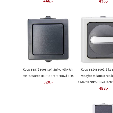
446,-
436,-
Kopp 565715005 spínání ve vlhkých
Kopp 561456001 1 ks s
místnostech Nautic antracitová 1 ks
vlhkých místnostech 
320,-
sada tlačítko BlueElectr
488,-