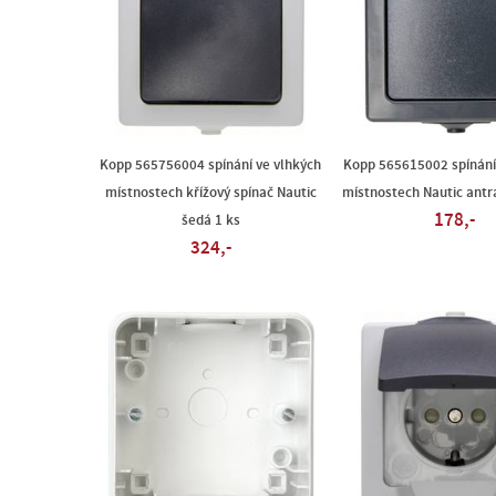
Kopp 565756004 spínání ve vlhkých
Kopp 565615002 spínání
místnostech křížový spínač Nautic
místnostech Nautic antra
178,-
šedá 1 ks
324,-