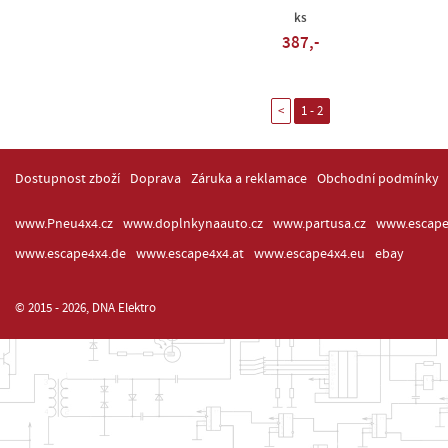
ks
387,-
<
1 - 2
Dostupnost zboží
Doprava
Záruka a reklamace
Obchodní podmínky
www.Pneu4x4.cz
www.doplnkynaauto.cz
www.partusa.cz
www.escape
www.escape4x4.de
www.escape4x4.at
www.escape4x4.eu
ebay
© 2015 - 2026, DNA Elektro