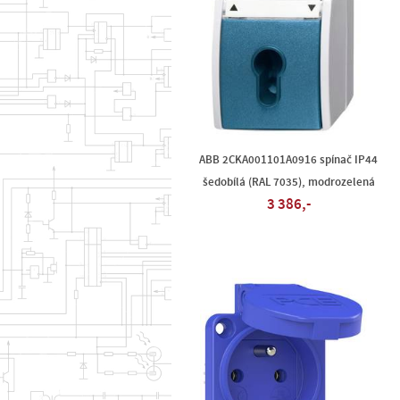
ABB 2CKA001101A0916 spínač IP44
šedobílá (RAL 7035), modrozelená
3 386,-