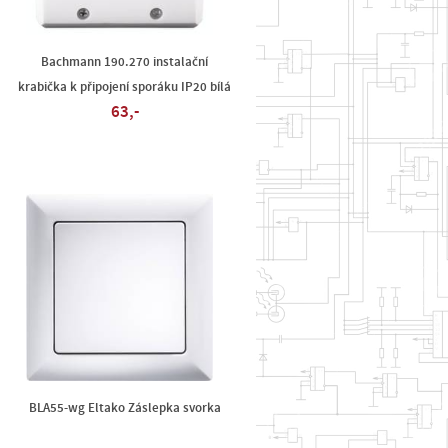
Bachmann 190.270 instalační
krabička k připojení sporáku IP20 bílá
63,-
d
BLA55-wg Eltako Záslepka svorka