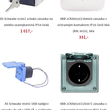
AS Schwabe 62461 schuko zásuvka na
ABB 2CKA002013A4664 zásuvka s
omítku uzamykatelná IP54 šedá
ochranným kontaktem IP20 čistě bílá
1 017,-
(RAL 9010), bílá
331,-
AS Schwabe 45091 USB nabíjecí
ABB 2CKA002011A3871 zásuvka s