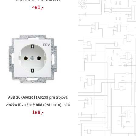
vložka IP20 nerezová ocel
461,-
ABB 2CKA002011A6235 přístrojová
vložka IP20 čistě bílá (RAL 9010), bílá
168,-