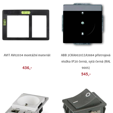
AVIT AV02034 montážní materiál
ABB 2CKA002011A3884 přístrojová
vložka IP20 černá, sytá černá (RAL
436,-
9005)
545,-