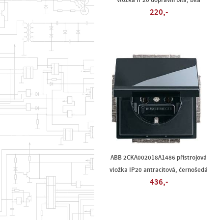
vložka IP20 dopravní bílá, bílá
220,-
ABB 2CKA002018A1486 přístrojová
vložka IP20 antracitová, černošedá
436,-