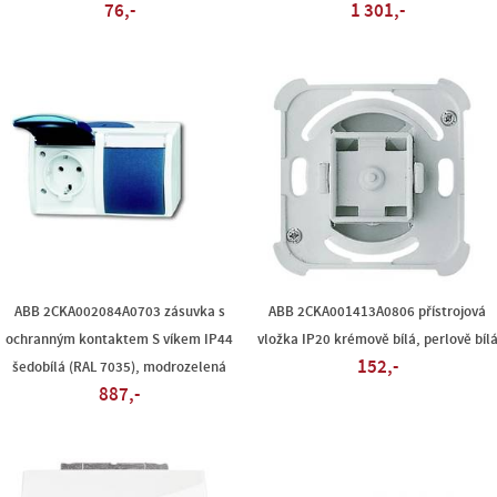
76,-
1 301,-
ABB 2CKA002084A0703 zásuvka s
ABB 2CKA001413A0806 přístrojová
ochranným kontaktem S víkem IP44
vložka IP20 krémově bílá, perlově bíl
152,-
šedobílá (RAL 7035), modrozelená
887,-