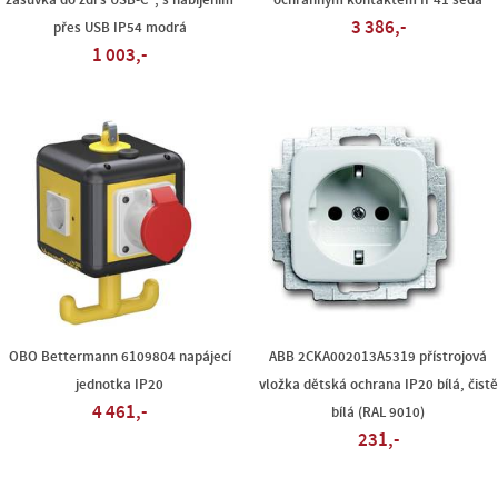
zásuvka do zdi s USB-C®, s nabíjením
ochranným kontaktem IP41 šedá
3 386,-
přes USB IP54 modrá
1 003,-
OBO Bettermann 6109804 napájecí
ABB 2CKA002013A5319 přístrojová
jednotka IP20
vložka dětská ochrana IP20 bílá, čistě
4 461,-
bílá (RAL 9010)
231,-