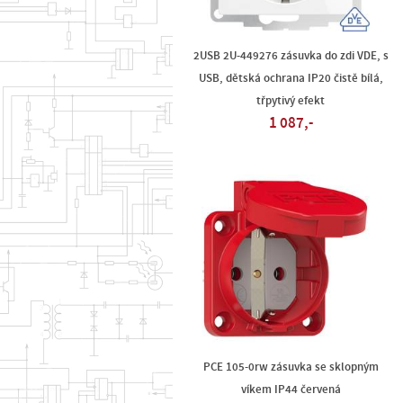
2USB 2U-449276 zásuvka do zdi VDE, s
USB, dětská ochrana IP20 čistě bílá,
třpytivý efekt
1 087,-
PCE 105-0rw zásuvka se sklopným
víkem IP44 červená