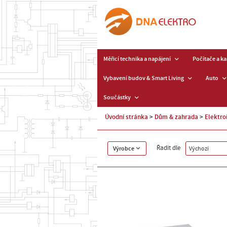
Měřicí technika a napájení
Počítače a k
Vybavení budov & Smart Living
Auto
Součástky
Úvodní stránka
Dům & zahrada
Elektro
Řadit dle
Výrobce
Výchozí