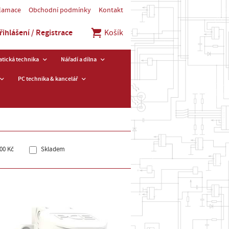
klamace
Obchodní podmínky
Kontakt
řihlášení / Registrace
Košík
tická technika
Nářadí a dílna
PC technika & kancelář
00 Kč
Skladem