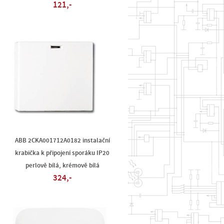
121,-
ABB 2CKA001712A0182 instalační
á
krabička k připojení sporáku IP20
perlově bílá, krémově bílá
324,-