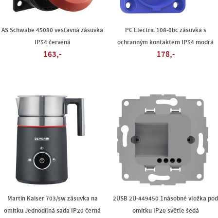
AS Schwabe 45080 vestavná zásuvka
PC Electric 108-0bc zásuvka s
IP54 červená
ochranným kontaktem IP54 modrá
163,-
178,-
Martin Kaiser 703/sw zásuvka na
2USB 2U-449450 1násobné vložka po
omítku Jednodílná sada IP20 černá
omítku IP20 světle šedá