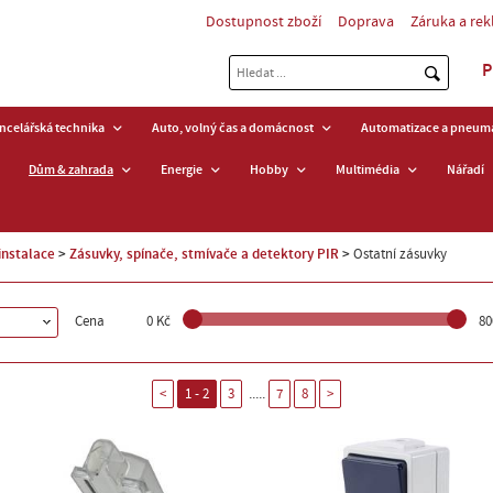
Dostupnost zboží
Doprava
Záruka a re
P
ancelářská technika
Auto, volný čas a domácnost
Automatizace a pneuma
Dům & zahrada
Energie
Hobby
Multimédia
Nářadí
instalace
Zásuvky, spínače, stmívače a detektory PIR
Ostatní zásuvky
Cena
0 Kč
80
.....
<
1 - 2
3
7
8
>