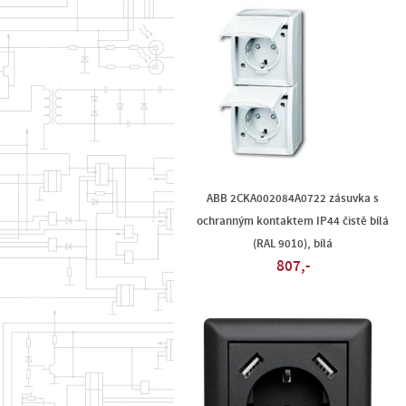
ABB 2CKA002084A0722 zásuvka s
ochranným kontaktem IP44 čistě bílá
(RAL 9010), bílá
807,-