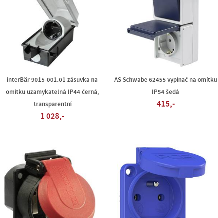
interBär 9015-001.01 zásuvka na
AS Schwabe 62455 vypínač na omítku
omítku uzamykatelná IP44 černá,
IP54 šedá
415,-
transparentní
1 028,-