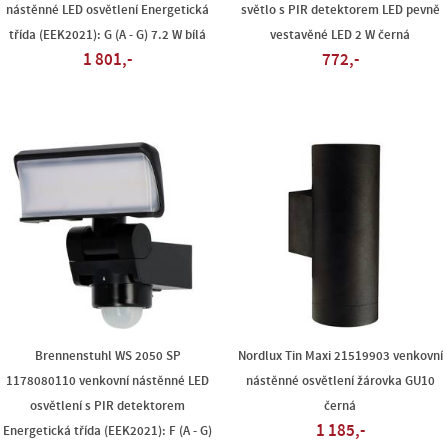
nástěnné LED osvětlení Energetická
světlo s PIR detektorem LED pevně
třída (EEK2021): G (A - G) 7.2 W bílá
vestavěné LED 2 W černá
1 801,-
772,-
Brennenstuhl WS 2050 SP
Nordlux Tin Maxi 21519903 venkovní
1178080110 venkovní nástěnné LED
nástěnné osvětlení žárovka GU10
osvětlení s PIR detektorem
černá
1 185,-
Energetická třída (EEK2021): F (A - G)