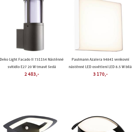
Deko Light Facado II 731154 Nástěnné
Paulmann Azalera 94841 venkovní
svítidlo E27 20 W tmavě šedá
nástěnné LED osvětlení LED 8.5 W bílá
2 483,-
3 170,-