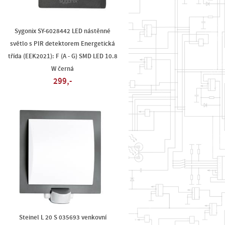
Sygonix SY-6028442 LED nástěnné
světlo s PIR detektorem Energetická
W
třída (EEK2021): F (A - G) SMD LED 10.8
W černá
299,-
Steinel L 20 S 035693 venkovní