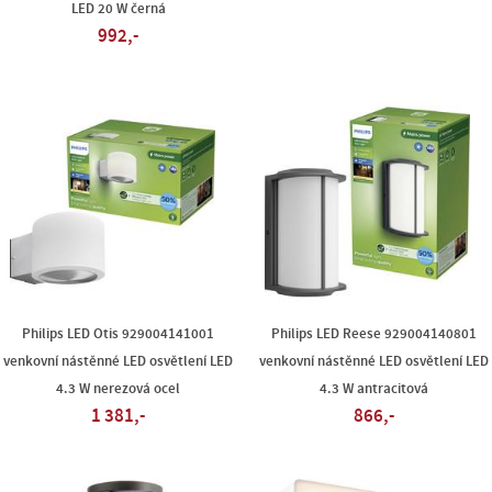
LED 20 W černá
992,-
Philips LED Otis 929004141001
Philips LED Reese 929004140801
venkovní nástěnné LED osvětlení LED
venkovní nástěnné LED osvětlení LED
4.3 W nerezová ocel
4.3 W antracitová
1 381,-
866,-