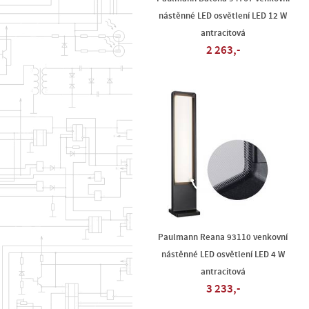
nástěnné LED osvětlení LED 12 W
antracitová
2 263,-
Paulmann Reana 93110 venkovní
nástěnné LED osvětlení LED 4 W
antracitová
3 233,-