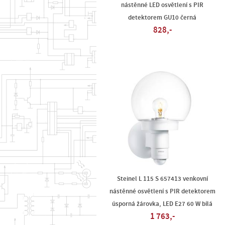
nástěnné LED osvětlení s PIR
detektorem GU10 černá
828,-
Steinel L 115 S 657413 venkovní
nástěnné osvětlení s PIR detektorem
úsporná žárovka, LED E27 60 W bílá
1 763,-