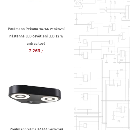
Paulmann Pekana 94766 venkovní
nástěnné LED osvětlení LED 12 W
antracitová
2 263,-
Paulmann Silma 94866 venkovní