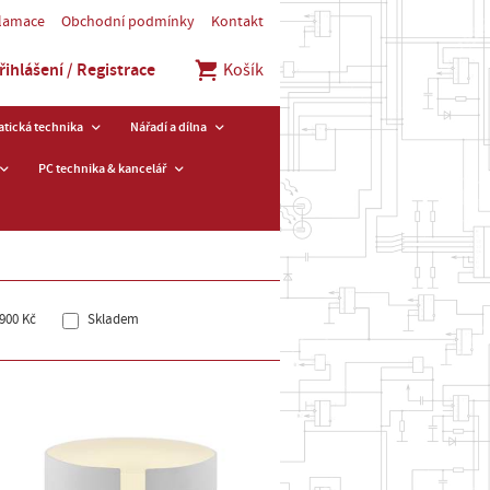
klamace
Obchodní podmínky
Kontakt
řihlášení / Registrace
Košík
tická technika
Nářadí a dílna
PC technika & kancelář
900 Kč
Skladem