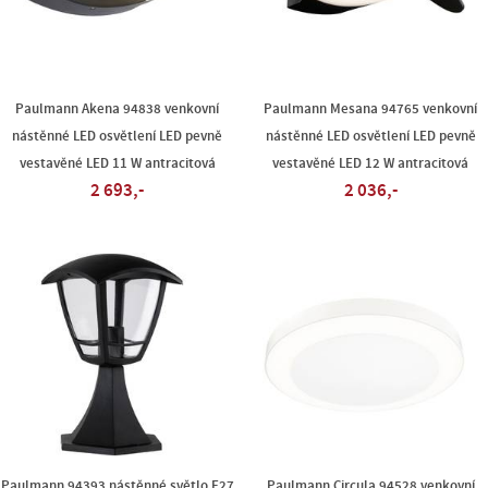
Paulmann Akena 94838 venkovní
Paulmann Mesana 94765 venkovní
nástěnné LED osvětlení LED pevně
nástěnné LED osvětlení LED pevně
vestavěné LED 11 W antracitová
vestavěné LED 12 W antracitová
2 693,-
2 036,-
Paulmann 94393 nástěnné světlo E27
Paulmann Circula 94528 venkovní