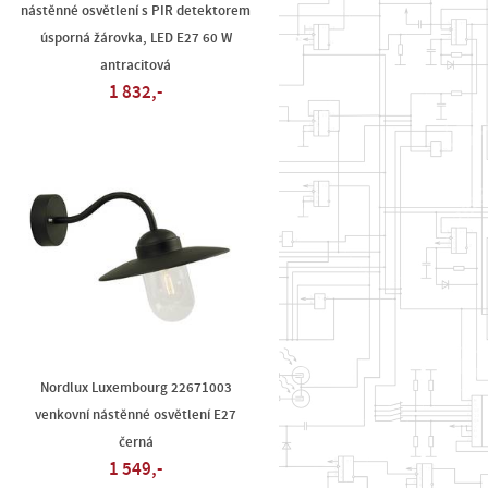
nástěnné osvětlení s PIR detektorem
úsporná žárovka, LED E27 60 W
antracitová
1 832,-
Nordlux Luxembourg 22671003
venkovní nástěnné osvětlení E27
černá
1 549,-