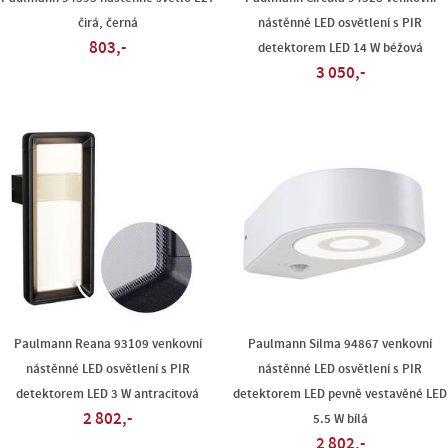
čirá, černá
nástěnné LED osvětlení s PIR
803,-
detektorem LED 14 W béžová
3 050,-
Paulmann Reana 93109 venkovní
Paulmann Silma 94867 venkovní
nástěnné LED osvětlení s PIR
nástěnné LED osvětlení s PIR
detektorem LED 3 W antracitová
detektorem LED pevně vestavěné LED
2 802,-
5.5 W bílá
2 802,-