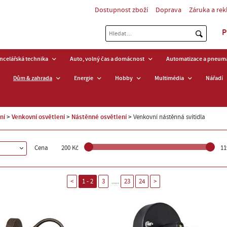
Dostupnost zboží
Doprava
Záruka a re
P
ancelářská technika
Auto, volný čas a domácnost
Automatizace a pneuma
Dům & zahrada
Energie
Hobby
Multimédia
Nářadí
ní
Venkovní osvětlení
Nástěnné osvětlení
Venkovní nástěnná svítidla
Cena
200 Kč
11
.....
<
1 - 2
3
23
24
>