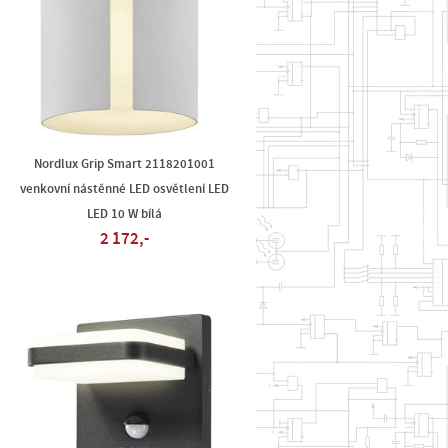
Nordlux Grip Smart 2118201001
venkovní nástěnné LED osvětlení LED
LED 10 W bílá
2 172,-