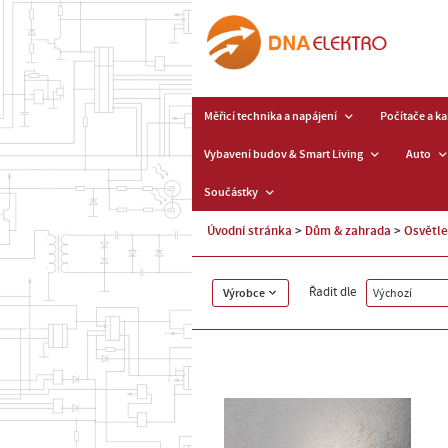
Měřicí technika a napájení
Počítače a k
Vybavení budov & Smart Living
Auto
Součástky
Úvodní stránka
Dům & zahrada
Osvětle
Řadit dle
Výrobce
Výchozí