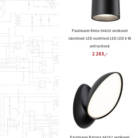
Paulmann Kimu 94820 venkovní
nástěnné LED osvětlení LED LED 8 W
antracitová
2 263,-
Paulmann Batona 94767 venkovní