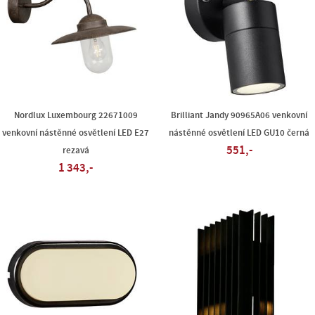
Nordlux Luxembourg 22671009
Brilliant Jandy 90965A06 venkovní
venkovní nástěnné osvětlení LED E27
nástěnné osvětlení LED GU10 černá
551,-
rezavá
1 343,-