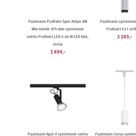
Paulmann ProRail3 Spot Aldan 9W
Paulmann systémové
Whi 4000K 3Ph dim systémové
ProRail3 E27 stří
2 263,-
světlo ProRail3 LED 0.00 W LED bílá,
černá
1 654,-
Paulmann Apol II systémové světlo
Paulmann Corus systém