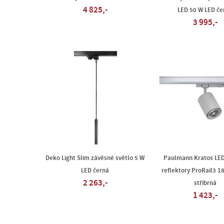
4 825,-
LED 50 W LED če
3 995,-
Deko Light Slim závěsné světlo 5 W
Paulmann Kratos LE
LED černá
reflektory ProRail3 1
2 263,-
stříbrná
1 423,-