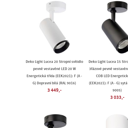
Deko Light Lucea 20 Stropní svítidlo
Deko Light Lucea 15 Stro
pevně vestavěné LED 20 W
3fázové pevně vestavěn
Energetická třída (EEK2021): F (A -
COB LED Energetick
G) Dopravní bílá (RAL 9016)
(EEK2021): F (A - G) syt
3 449,-
9005)
3 033,-