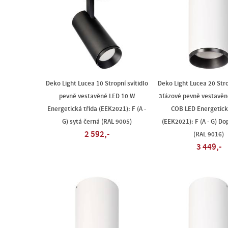
Deko Light Lucea 10 Stropní svítidlo
Deko Light Lucea 20 Stro
pevně vestavěné LED 10 W
3fázové pevně vestavěn
Energetická třída (EEK2021): F (A -
COB LED Energetick
G) sytá černá (RAL 9005)
(EEK2021): F (A - G) Do
2 592,-
(RAL 9016)
3 449,-