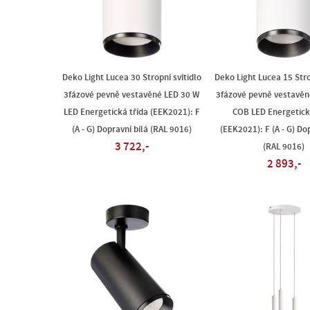
Deko Light Lucea 30 Stropní svítidlo
Deko Light Lucea 15 Stro
3fázové pevně vestavěné LED 30 W
3fázové pevně vestavěn
LED Energetická třída (EEK2021): F
COB LED Energetick
(A - G) Dopravní bílá (RAL 9016)
(EEK2021): F (A - G) Do
3 722,-
(RAL 9016)
2 893,-