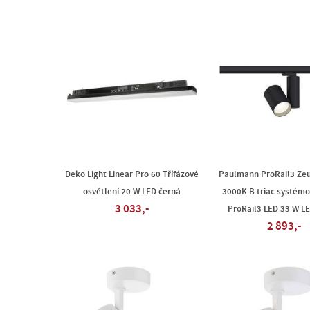
Deko Light Linear Pro 60 Třífázové
Paulmann ProRail3 Zeu
osvětlení 20 W LED černá
3000K B triac systémo
3 033,-
ProRail3 LED 33 W L
2 893,-