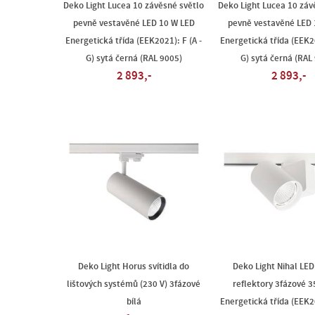
Deko Light Lucea 10 závěsné světlo
Deko Light Lucea 10 záv
pevně vestavěné LED 10 W LED
pevně vestavěné LED 
Energetická třída (EEK2021): F (A -
Energetická třída (EEK20
G) sytá černá (RAL 9005)
G) sytá černá (RAL
2 893,-
2 893,-
Deko Light Horus svítidla do
Deko Light Nihal LE
lištových systémů (230 V) 3fázové
reflektory 3fázové 
bílá
Energetická třída (EEK20