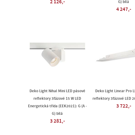
2 126,-
G) bílá
4 247,-
Deko Light Nihal Mini LED pásové
Deko Light Linear Pro 
reflektory 3fázové 15 W LED
reflektory 3fázové LED 2
3 722,-
Energetická třída (EEK2021): G (A -
G) bílá
3 281,-