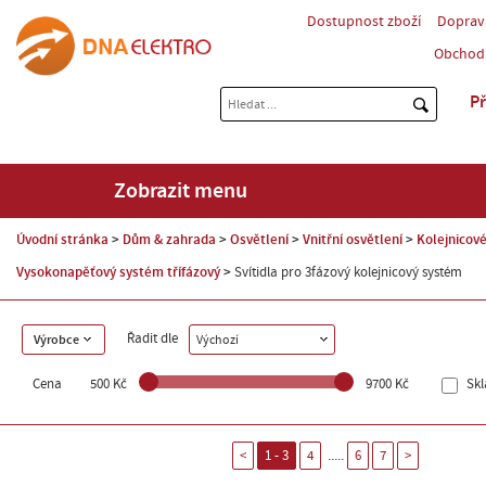
Dostupnost zboží
Doprav
Obchod
Př
Zobrazit menu
Úvodní stránka
Dům & zahrada
Osvětlení
Vnitřní osvětlení
Kolejnicov
Vysokonapěťový systém třífázový
Svítidla pro 3fázový kolejnicový systém
Řadit dle
Výrobce
Výchozí
Cena
500 Kč
9700 Kč
Sk
.....
<
1 - 3
4
6
7
>