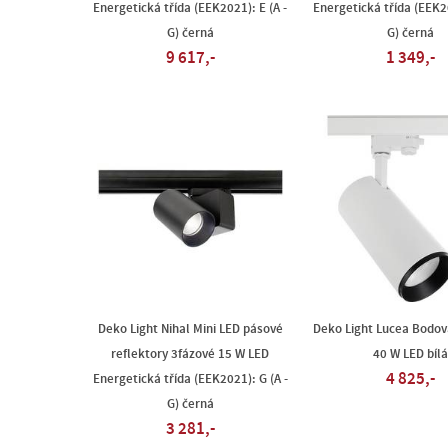
Energetická třída (EEK2021): E (A -
Energetická třída (EEK20
G) černá
G) černá
9 617,-
1 349,-
Deko Light Nihal Mini LED pásové
Deko Light Lucea Bodov
reflektory 3fázové 15 W LED
40 W LED bílá
4 825,-
Energetická třída (EEK2021): G (A -
G) černá
3 281,-