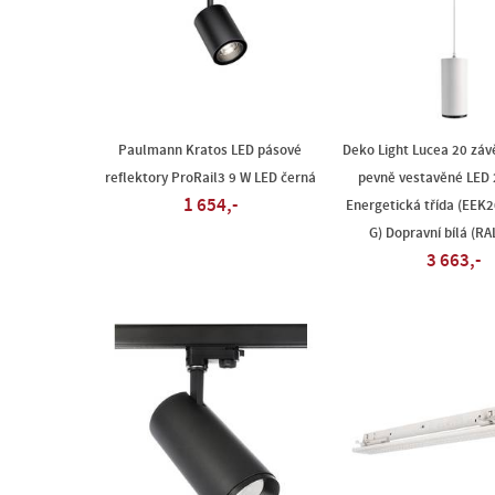
Paulmann Kratos LED pásové
Deko Light Lucea 20 záv
reflektory ProRail3 9 W LED černá
pevně vestavěné LED 
1 654,-
Energetická třída (EEK20
G) Dopravní bílá (RA
3 663,-