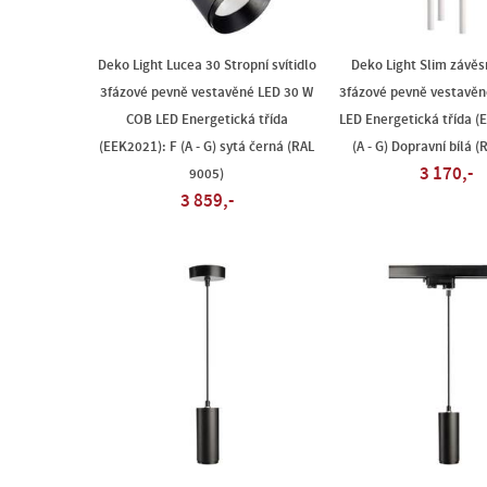
Deko Light Lucea 30 Stropní svítidlo
Deko Light Slim závěs
3fázové pevně vestavěné LED 30 W
3fázové pevně vestavěn
COB LED Energetická třída
LED Energetická třída (
(EEK2021): F (A - G) sytá černá (RAL
(A - G) Dopravní bílá (
3 170,-
9005)
3 859,-