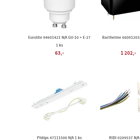
Eurolite 94601421 N/A GU-10 > E-27
Barthelme 66001203 
1 ks
63,-
1 202,-
Philips 47111500 N/A 1 ks
RIDI 0209537 N/A