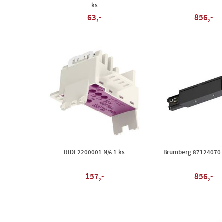
ks
63,-
856,-
RIDI 2200001 N/A 1 ks
Brumberg 87124070 N
157,-
856,-