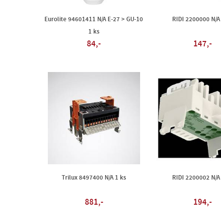
Eurolite 94601411 N/A E-27 > GU-10
RIDI 2200000 N/A
1 ks
84,-
147,-
Trilux 8497400 N/A 1 ks
RIDI 2200002 N/A
881,-
194,-