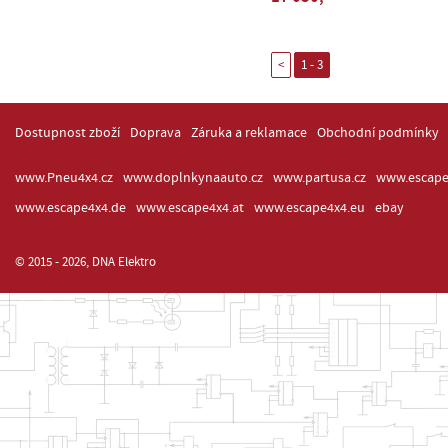
<
1 - 3
Dostupnost zboží
Doprava
Záruka a reklamace
Obchodní podmínky
www.Pneu4x4.cz
www.doplnkynaauto.cz
www.partusa.cz
www.escape
www.escape4x4.de
www.escape4x4.at
www.escape4x4.eu
ebay
© 2015 - 2026, DNA Elektro