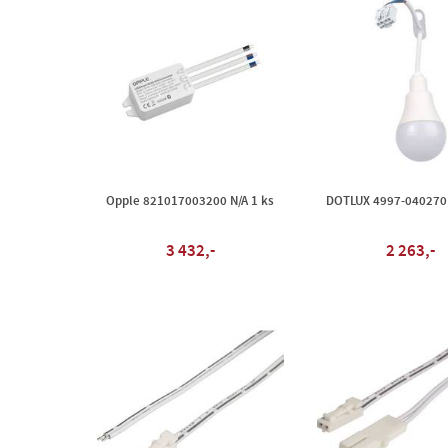
Opple 821017003200 N/A 1 ks
DOTLUX 4997-040270 
3 432,-
2 263,-