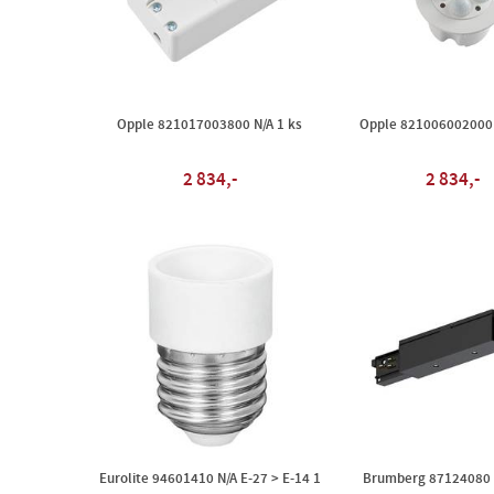
Opple 821017003800 N/A 1 ks
Opple 821006002000 
2 834,-
2 834,-
Eurolite 94601410 N/A E-27 > E-14 1
Brumberg 87124080 N