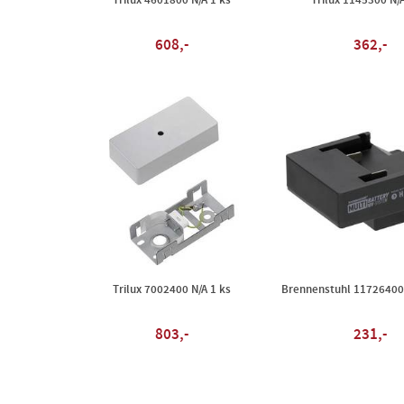
Trilux 4601800 N/A 1 ks
Trilux 1145300 N/A
608,-
362,-
Trilux 7002400 N/A 1 ks
Brennenstuhl 117264008
803,-
231,-