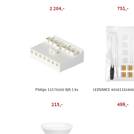
2 204,-
751,-
Philips 13179200 N/A 1 ks
LEDVANCE 405811828063
215,-
499,-