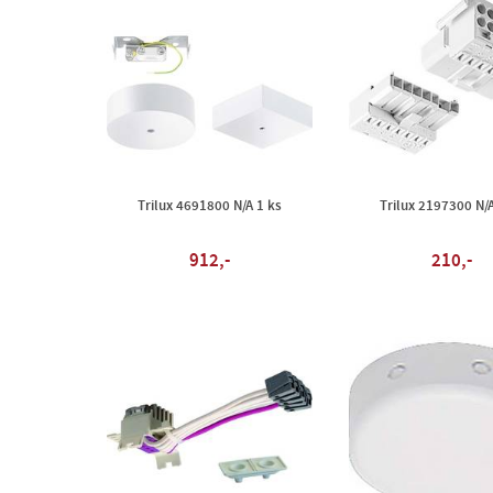
Trilux 4691800 N/A 1 ks
Trilux 2197300 N/A
912,-
210,-