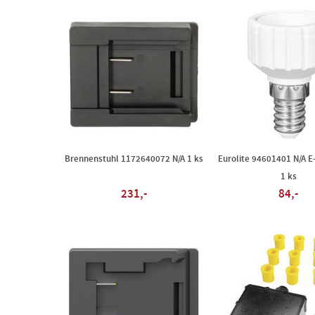
Brennenstuhl 1172640072 N/A 1 ks
Eurolite 94601401 N/A E
1 ks
231,-
84,-