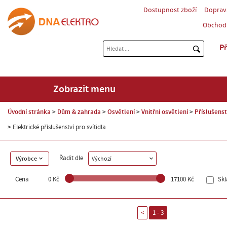
Dostupnost zboží
Doprav
Obchod
Př
Zobrazit menu
Úvodní stránka
Dům & zahrada
Osvětlení
Vnitřní osvětlení
Příslušenst
Elektrické příslušenství pro svítidla
Řadit dle
Výrobce
Výchozí
Cena
0 Kč
17100 Kč
Sk
<
1 - 3