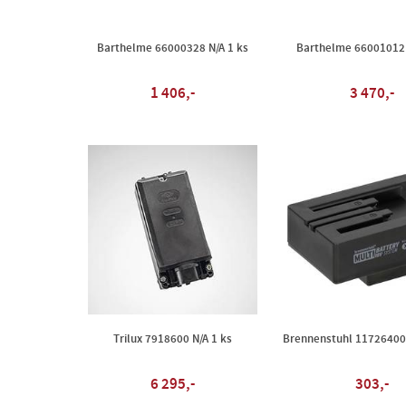
Barthelme 66000328 N/A 1 ks
Barthelme 66001012 
1 406,-
3 470,-
Trilux 7918600 N/A 1 ks
Brennenstuhl 117264007
6 295,-
303,-