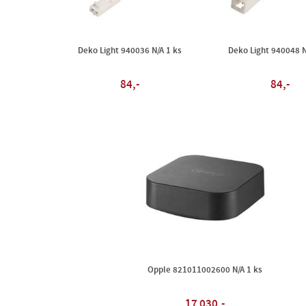
Deko Light 940036 N/A 1 ks
Deko Light 940048 N
84,-
84,-
Opple 821011002600 N/A 1 ks
17 030,-