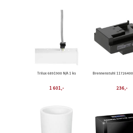
Trilux 6891900 N/A 1 ks
Brennenstuhl 117264007
1 601,-
236,-