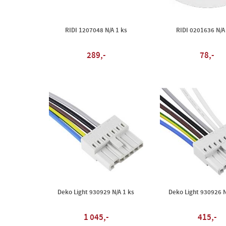
RIDI 1207048 N/A 1 ks
RIDI 0201636 N/A
289,-
78,-
Deko Light 930929 N/A 1 ks
Deko Light 930926 N
1 045,-
415,-