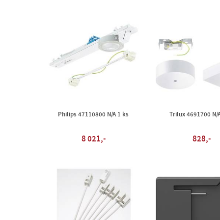
Philips 47110800 N/A 1 ks
Trilux 4691700 N/A
8 021,-
828,-