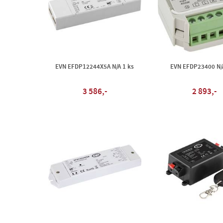
EVN EFDP12244X5A N/A 1 ks
EVN EFDP23400 N/A
3 586,-
2 893,-