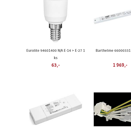
Eurolite 94601400 N/A E-14 > E-27 1
Barthelme 66000331 
ks
63,-
1 969,-