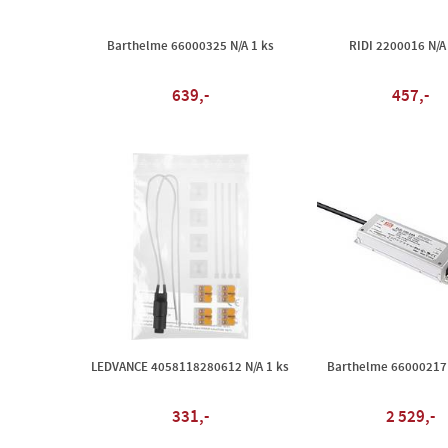
Barthelme 66000325 N/A 1 ks
RIDI 2200016 N/A
639,-
457,-
LEDVANCE 4058118280612 N/A 1 ks
Barthelme 66000217 
331,-
2 529,-