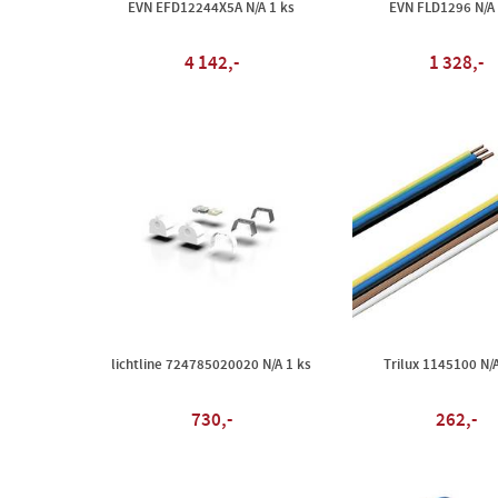
EVN EFD12244X5A N/A 1 ks
EVN FLD1296 N/A 
4 142,-
1 328,-
lichtline 724785020020 N/A 1 ks
Trilux 1145100 N/A
730,-
262,-