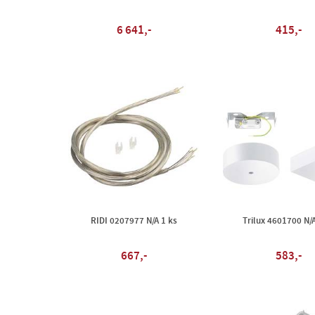
6 641,-
415,-
RIDI 0207977 N/A 1 ks
Trilux 4601700 N/A
667,-
583,-