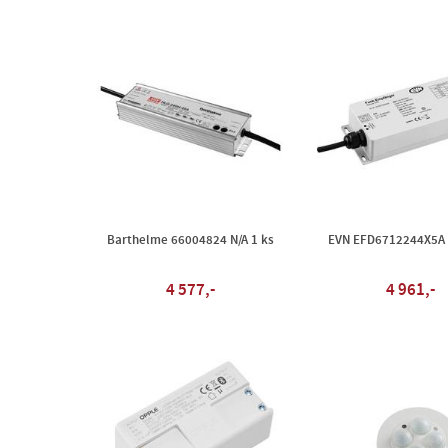
Barthelme 66004824 N/A 1 ks
EVN EFD6712244X5A N
4 577,-
4 961,-