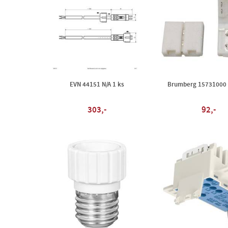
EVN 44151 N/A 1 ks
Brumberg 15731000 N
303,-
92,-